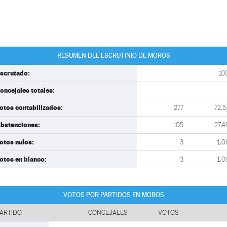
RESUMEN DEL ESCRUTINIO DE MOROS
scrutado:
10
oncejales totales:
otos contabilizados:
277
72,5
bstenciones:
105
27,4
otos nulos:
3
1,0
otos en blanco:
3
1,0
VOTOS POR PARTIDOS EN MOROS
ARTIDO
CONCEJALES
VOTOS