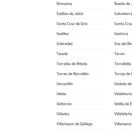
Romanos
Rueda de 
Salillas de Jalón
Salvatierr
Santa Cruz de Grío
Santa Cru
Sediles
Sestrica
Sobradiel
Sos del Re
Tauste
Terrer
Torralba de Ribota
Torralbilla
Torres de Berrellén
Torrijo de
Uncastillo
Undués de
Utebo
Valdehorn
Valtorres
Velilla de 
Villadoz
Villafelich
Villamayor de Gállego
Villanueva