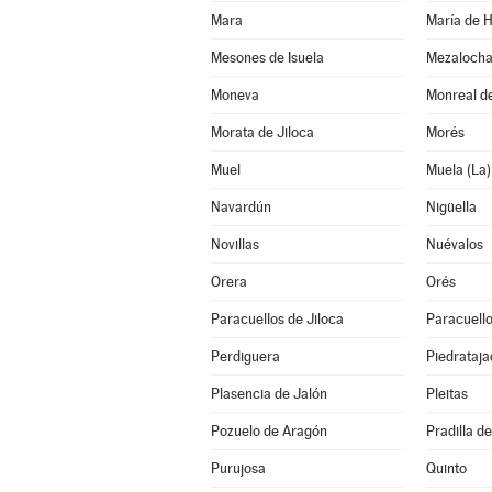
Mara
María de 
Mesones de Isuela
Mezaloch
Moneva
Monreal de
Morata de Jiloca
Morés
Muel
Muela (La)
Navardún
Nigüella
Novillas
Nuévalos
Orera
Orés
Paracuellos de Jiloca
Paracuello
Perdiguera
Piedrataja
Plasencia de Jalón
Pleitas
Pozuelo de Aragón
Pradilla d
Purujosa
Quinto