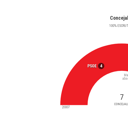
Conceja
100
%
ESCRU
4
PSOE
Ma
abs
7
CONCEJAL
2007