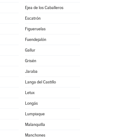
Ejea de los Caballeros
Escatrón
Figueruelas
Fuendejalón
Gallur
Grisén
Jaraba
Langa del Castillo
Letux
Longás
Lumpiaque
Malanquilla
Manchones