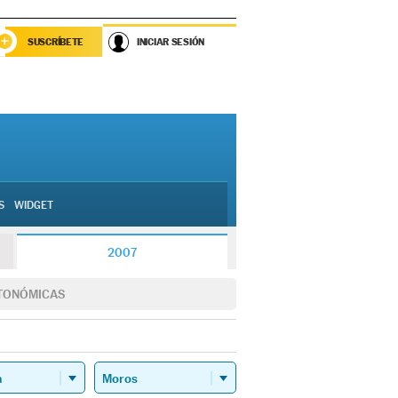
SUSCRÍBETE
INICIAR SESIÓN
S
WIDGET
2007
TONÓMICAS