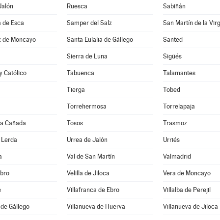
Jalón
Ruesca
Sabiñán
a de Esca
Samper del Salz
z de Moncayo
Santa Eulalia de Gállego
Santed
Sierra de Luna
Sigüés
y Católico
Tabuenca
Talamantes
Tierga
Tobed
Torrehermosa
Torrelapaja
 la Cañada
Tosos
Trasmoz
 Lerda
Urrea de Jalón
Urriés
a
Val de San Martín
Valmadrid
Ebro
Velilla de Jiloca
Vera de Moncayo
e
Villafranca de Ebro
Villalba de Perejil
 de Gállego
Villanueva de Huerva
Villanueva de Jiloca