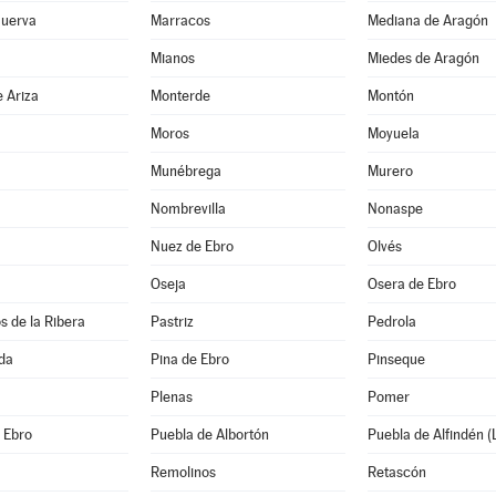
Huerva
Marracos
Mediana de Aragón
a
Mianos
Miedes de Aragón
 Ariza
Monterde
Montón
Moros
Moyuela
Munébrega
Murero
Nombrevilla
Nonaspe
Nuez de Ebro
Olvés
Oseja
Osera de Ebro
s de la Ribera
Pastriz
Pedrola
da
Pina de Ebro
Pinseque
Plenas
Pomer
e Ebro
Puebla de Albortón
Puebla de Alfindén (
Remolinos
Retascón