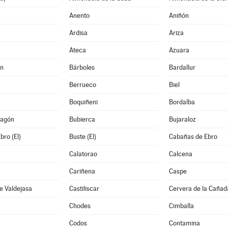
Anento
Aniñón
Ardisa
Ariza
Ateca
Azuara
án
Bárboles
Bardallur
Berrueco
Biel
Boquiñeni
Bordalba
ragón
Bubierca
Bujaraloz
bro (El)
Buste (El)
Cabañas de Ebro
Calatorao
Calcena
Cariñena
Caspe
e Valdejasa
Castiliscar
Cervera de la Cañad
Chodes
Cimballa
Codos
Contamina