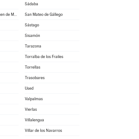
Sádaba
San Martín de la Virgen de Moncayo
San Mateo de Gállego
Sástago
Sisamón
Tarazona
Torralba de los Frailes
Torrellas
Trasobares
Used
Valpalmas
Vierlas
Villalengua
Villar de los Navarros