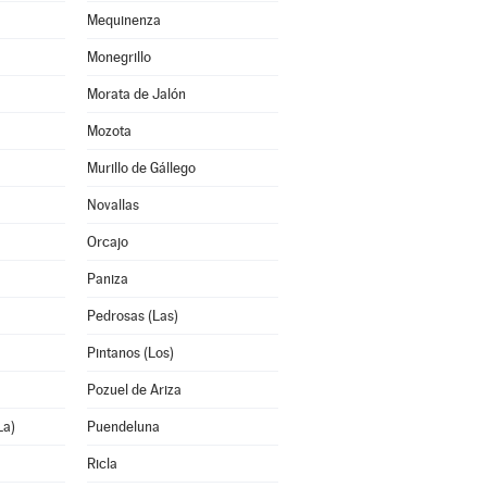
Mequinenza
Monegrillo
Morata de Jalón
Mozota
Murillo de Gállego
Novallas
Orcajo
Paniza
Pedrosas (Las)
Pintanos (Los)
Pozuel de Ariza
La)
Puendeluna
Ricla