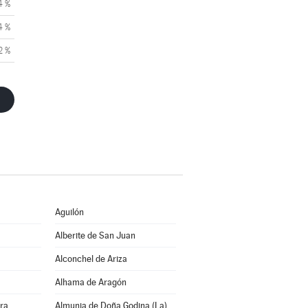
4 %
4 %
2 %
Aguilón
Alberite de San Juan
Alconchel de Ariza
Alhama de Aragón
rra
Almunia de Doña Godina (La)