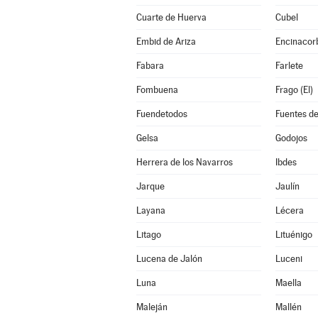
Cuarte de Huerva
Cubel
Embid de Ariza
Encinacor
Fabara
Farlete
Fombuena
Frago (El)
Fuendetodos
Fuentes de
Gelsa
Godojos
Herrera de los Navarros
Ibdes
Jarque
Jaulín
Layana
Lécera
Litago
Lituénigo
Lucena de Jalón
Luceni
Luna
Maella
Maleján
Mallén