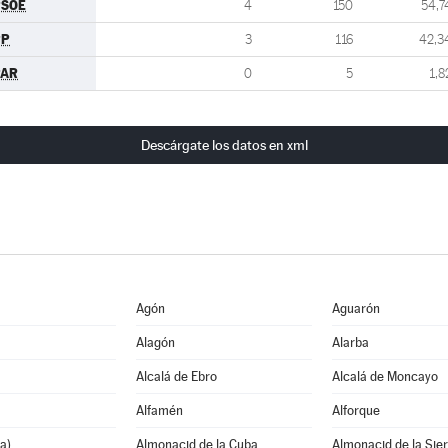
PSOE
4
150
54,7
PP
3
116
42,3
PAR
0
5
1,8
Descárgate los datos en xml
Agón
Aguarón
Alagón
Alarba
Alcalá de Ebro
Alcalá de Moncayo
Alfamén
Alforque
a)
Almonacid de la Cuba
Almonacid de la Sie