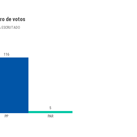
ro de votos
%
ESCRUTADO
116
5
PP
PAR