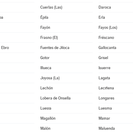
Cuerlas (Las)
Daroca
ba
Épila
Erla
Fayón
Fayos (Los)
Frasno (El)
Fréscano
 Ebro
Fuentes de Jiloca
Gallocanta
Gotor
Grisel
Illueca
Isuerre
Joyosa (La)
Lagata
Lechón
Leciñena
Lobera de Onsella
Longares
Luesia
Luesma
Magallón
Mainar
Malón
Maluenda