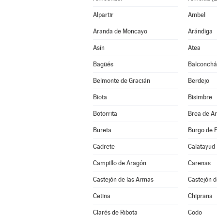
Alpartir
Ambel
Aranda de Moncayo
Arándiga
Asín
Atea
Bagüés
Balconch
Belmonte de Gracián
Berdejo
Biota
Bisimbre
Botorrita
Brea de A
Bureta
Burgo de E
Cadrete
Calatayud
Campillo de Aragón
Carenas
Castejón de las Armas
Castejón d
Cetina
Chiprana
Clarés de Ribota
Codo