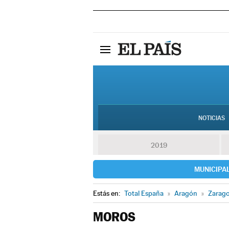
NOTICIAS
2019
MUNICIPA
Estás en:
Total España
»
Aragón
»
Zarag
MOROS