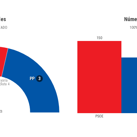
les
Núme
TADO
100
150
3
PP
yoría
oluta
4
ES
PSOE