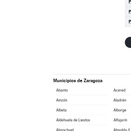
Municipios de Zaragoza
Abanto
Acered
Ainzón
Aladrén
Albeta
Alborge
Aldehuela de Liestos
Alfajarín
Almochuel
Almolda (L