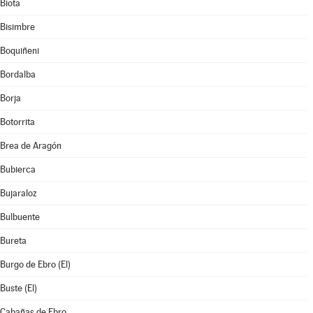
Biota
Bisimbre
Boquiñeni
Bordalba
Borja
Botorrita
Brea de Aragón
Bubierca
Bujaraloz
Bulbuente
Bureta
Burgo de Ebro (El)
Buste (El)
Cabañas de Ebro