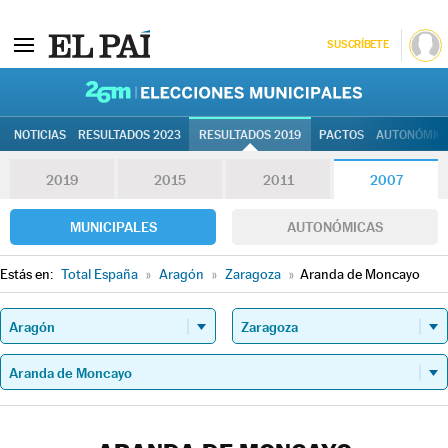
SUSCRÍBETE
26M | Elec
NOTICIAS
RESULTADOS 2023
RESULTADOS 2019
PACTOS
AUTONÓMIC
2019
2015
2011
2007
MUNICIPALES
AUTONÓMICAS
Estás en:
Total España
»
Aragón
»
Zaragoza
»
Aranda de Moncayo