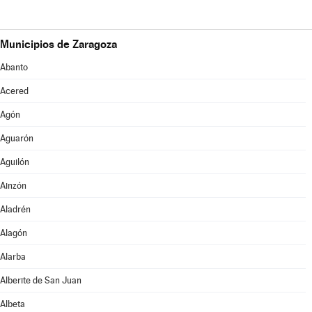
Municipios de Zaragoza
Abanto
Acered
Agón
Aguarón
Aguilón
Ainzón
Aladrén
Alagón
Alarba
Alberite de San Juan
Albeta