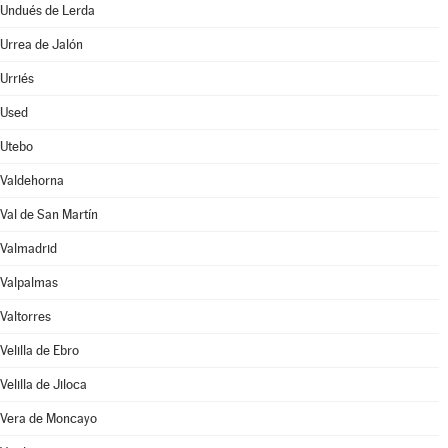
Undués de Lerda
Urrea de Jalón
Urriés
Used
Utebo
Valdehorna
Val de San Martín
Valmadrid
Valpalmas
Valtorres
Velilla de Ebro
Velilla de Jiloca
Vera de Moncayo