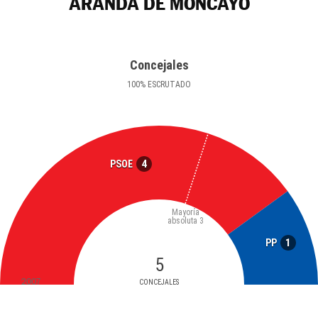
ARANDA DE MONCAYO
Concejales
100
%
ESCRUTADO
4
PSOE
Mayoría
absoluta
3
1
PP
5
2007
CONCEJALES