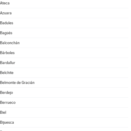
Ateca
Azuara
Badules
Bagüés
Balconchán
Bárboles
Bardallur
Belchite
Belmonte de Gracián
Berdejo
Berrueco
Biel
Bijuesca