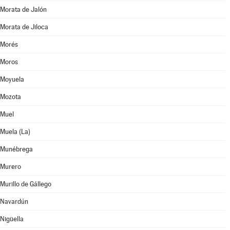
Morata de Jalón
Morata de Jiloca
Morés
Moros
Moyuela
Mozota
Muel
Muela (La)
Munébrega
Murero
Murillo de Gállego
Navardún
Nigüella