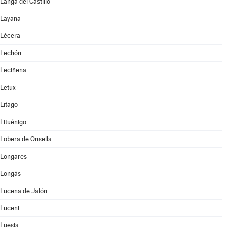
Langa del Castillo
Layana
Lécera
Lechón
Leciñena
Letux
Litago
Lituénigo
Lobera de Onsella
Longares
Longás
Lucena de Jalón
Luceni
Luesia