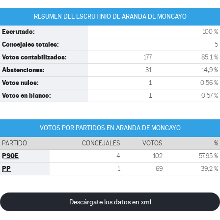
RESUMEN DEL ESCRUTINIO DE ARANDA DE MONCAYO
Escrutado:
100 %
Concejales totales:
5
Votos contabilizados:
177
85,1 %
Abstenciones:
31
14,9 %
Votos nulos:
1
0,56 %
Votos en blanco:
1
0,57 %
VOTOS POR PARTIDOS EN ARANDA DE MONCAYO
PARTIDO
CONCEJALES
VOTOS
%
PSOE
4
102
57,95 %
PP
1
69
39,2 %
Descárgate los datos en xml