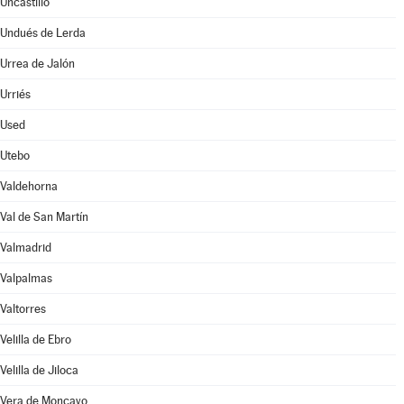
Uncastillo
Undués de Lerda
Urrea de Jalón
Urriés
Used
Utebo
Valdehorna
Val de San Martín
Valmadrid
Valpalmas
Valtorres
Velilla de Ebro
Velilla de Jiloca
Vera de Moncayo