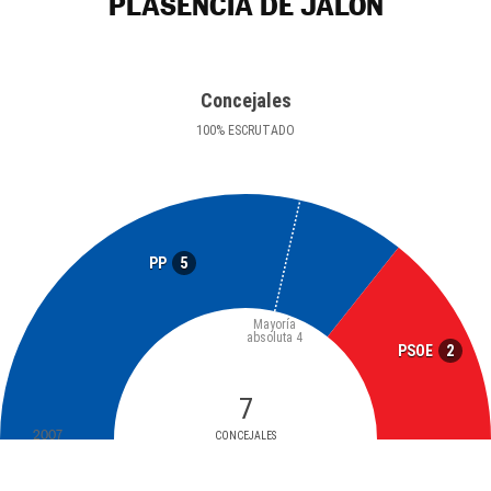
PLASENCIA DE JALÓN
Concejales
100
%
ESCRUTADO
5
PP
Mayoría
absoluta
4
2
PSOE
7
2007
CONCEJALES