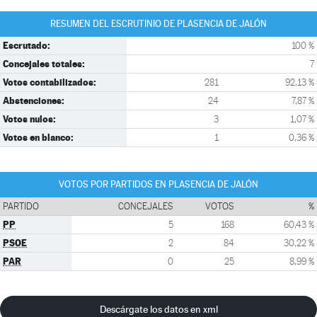
RESUMEN DEL ESCRUTINIO DE PLASENCIA DE JALÓN
Escrutado:
100 %
Concejales totales:
7
Votos contabilizados:
281
92,13 %
Abstenciones:
24
7,87 %
Votos nulos:
3
1,07 %
Votos en blanco:
1
0,36 %
VOTOS POR PARTIDOS EN PLASENCIA DE JALÓN
PARTIDO
CONCEJALES
VOTOS
%
PP
5
168
60,43 %
PSOE
2
84
30,22 %
PAR
0
25
8,99 %
Descárgate los datos en xml