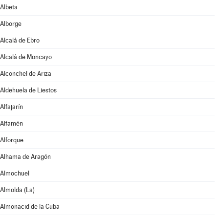
Albeta
Alborge
Alcalá de Ebro
Alcalá de Moncayo
Alconchel de Ariza
Aldehuela de Liestos
Alfajarín
Alfamén
Alforque
Alhama de Aragón
Almochuel
Almolda (La)
Almonacid de la Cuba