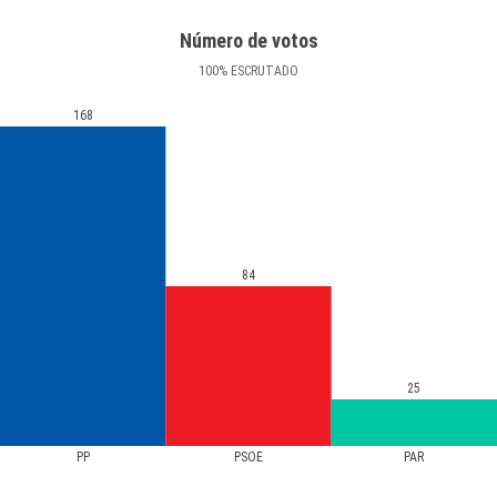
Número de votos
100
%
ESCRUTADO
168
84
25
PP
PSOE
PAR