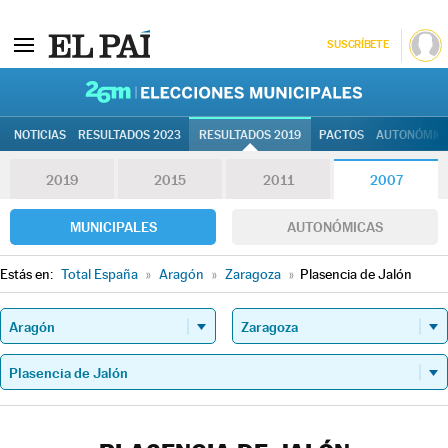
SUSCRÍBETE
26M | Elec
NOTICIAS
RESULTADOS 2023
RESULTADOS 2019
PACTOS
AUTONÓMIC
2019
2015
2011
2007
MUNICIPALES
AUTONÓMICAS
Estás en:
Total España
»
Aragón
»
Zaragoza
»
Plasencia de Jalón