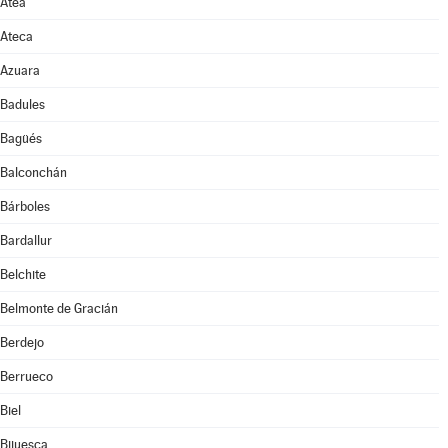
Atea
Ateca
Azuara
Badules
Bagüés
Balconchán
Bárboles
Bardallur
Belchite
Belmonte de Gracián
Berdejo
Berrueco
Biel
Bijuesca