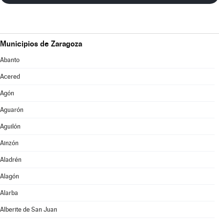
Municipios de Zaragoza
Abanto
Acered
Agón
Aguarón
Aguilón
Ainzón
Aladrén
Alagón
Alarba
Alberite de San Juan