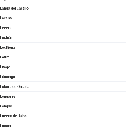
Langa del Castillo
Layana
Lécera
Lechón
Leciñena
Letux
Litago
Lituénigo
Lobera de Onsella
Longares
Longás
Lucena de Jalón
Luceni