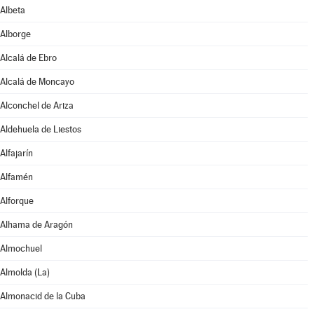
Albeta
Alborge
Alcalá de Ebro
Alcalá de Moncayo
Alconchel de Ariza
Aldehuela de Liestos
Alfajarín
Alfamén
Alforque
Alhama de Aragón
Almochuel
Almolda (La)
Almonacid de la Cuba