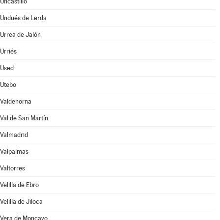
Uncastillo
Undués de Lerda
Urrea de Jalón
Urriés
Used
Utebo
Valdehorna
Val de San Martín
Valmadrid
Valpalmas
Valtorres
Velilla de Ebro
Velilla de Jiloca
Vera de Moncayo