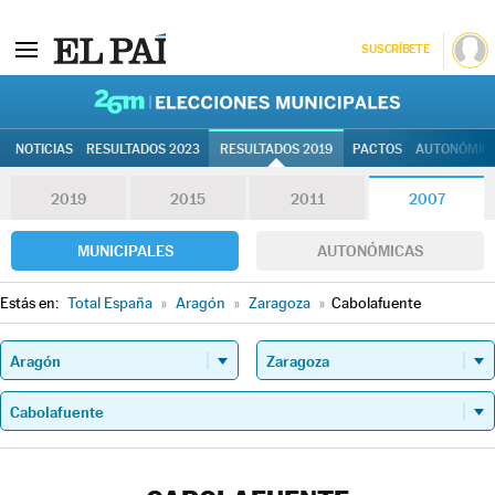
SUSCRÍBETE
26M | Elec
NOTICIAS
RESULTADOS 2023
RESULTADOS 2019
PACTOS
AUTONÓMIC
2019
2015
2011
2007
MUNICIPALES
AUTONÓMICAS
Estás en:
Total España
»
Aragón
»
Zaragoza
»
Cabolafuente