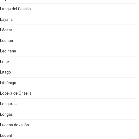
Langa del Castillo
Layana
Lécera
Lechón
Leciñena
Letux
Litago
Lituénigo
Lobera de Onsella
Longares
Longás
Lucena de Jalón
Luceni