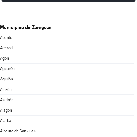
Municipios de Zaragoza
Abanto
Acered
Agón
Aguarón
Aguilón
Ainzón
Aladrén
Alagón
Alarba
Alberite de San Juan