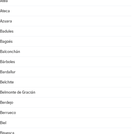
Atea
Ateca
Azuara
Badules
Bagüés
Balconchán
Bárboles
Bardallur
Belchite
Belmonte de Gracián
Berdejo
Berrueco
Biel
Bijuesca