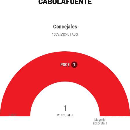
CABOLAFUENTE
Concejales
100
%
ESCRUTADO
1
PSOE
1
2007
CONCEJALES
Mayoría
absoluta
1