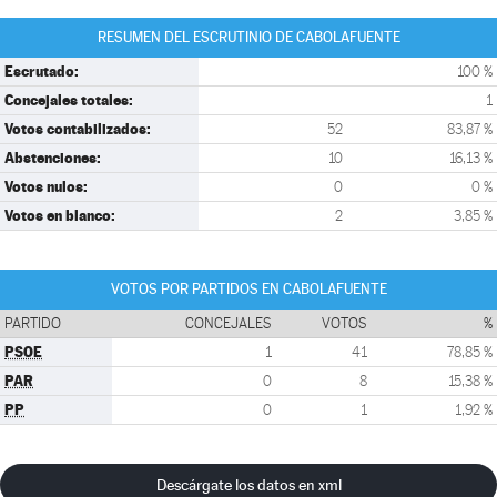
RESUMEN DEL ESCRUTINIO DE CABOLAFUENTE
Escrutado:
100 %
Concejales totales:
1
Votos contabilizados:
52
83,87 %
Abstenciones:
10
16,13 %
Votos nulos:
0
0 %
Votos en blanco:
2
3,85 %
VOTOS POR PARTIDOS EN CABOLAFUENTE
PARTIDO
CONCEJALES
VOTOS
%
PSOE
1
41
78,85 %
PAR
0
8
15,38 %
PP
0
1
1,92 %
Descárgate los datos en xml