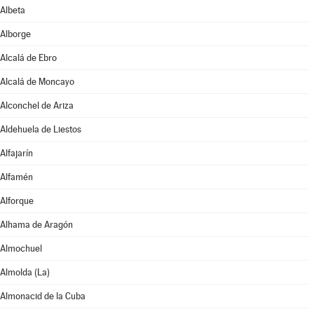
Albeta
Alborge
Alcalá de Ebro
Alcalá de Moncayo
Alconchel de Ariza
Aldehuela de Liestos
Alfajarín
Alfamén
Alforque
Alhama de Aragón
Almochuel
Almolda (La)
Almonacid de la Cuba