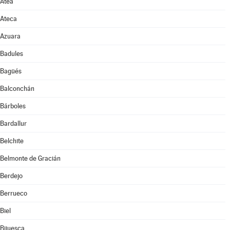
Atea
Ateca
Azuara
Badules
Bagüés
Balconchán
Bárboles
Bardallur
Belchite
Belmonte de Gracián
Berdejo
Berrueco
Biel
Bijuesca