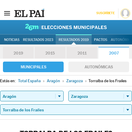
SUSCRÍBETE
26M | Elec
NOTICIAS
RESULTADOS 2023
RESULTADOS 2019
PACTOS
AUTONÓMIC
2019
2015
2011
2007
MUNICIPALES
AUTONÓMICAS
Estás en:
Total España
»
Aragón
»
Zaragoza
»
Torralba de los Frailes