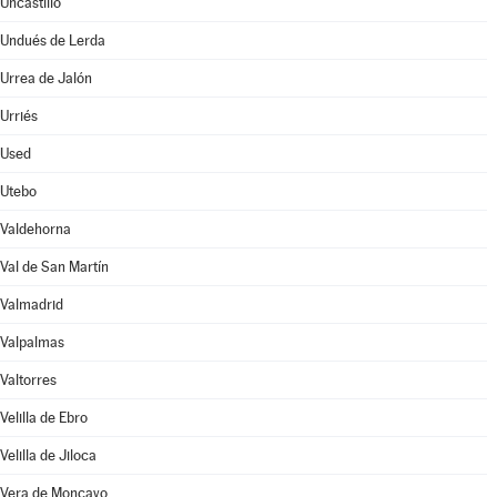
Uncastillo
Undués de Lerda
Urrea de Jalón
Urriés
Used
Utebo
Valdehorna
Val de San Martín
Valmadrid
Valpalmas
Valtorres
Velilla de Ebro
Velilla de Jiloca
Vera de Moncayo