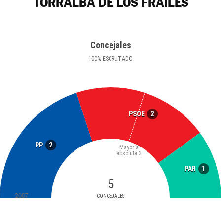
TORRALBA DE LOS FRAILES
Concejales
100
%
ESCRUTADO
2
PSOE
2
PP
Mayoría
absoluta
3
1
PAR
5
2007
CONCEJALES