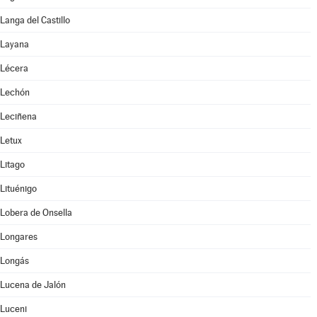
Langa del Castillo
Layana
Lécera
Lechón
Leciñena
Letux
Litago
Lituénigo
Lobera de Onsella
Longares
Longás
Lucena de Jalón
Luceni