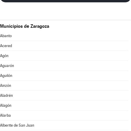
Municipios de Zaragoza
Abanto
Acered
Agón
Aguarón
Aguilón
Ainzón
Aladrén
Alagón
Alarba
Alberite de San Juan