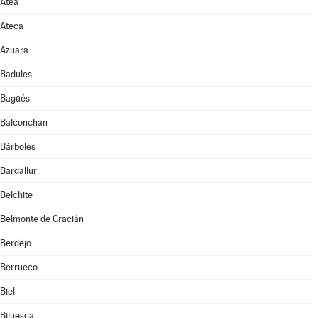
Atea
Ateca
Azuara
Badules
Bagüés
Balconchán
Bárboles
Bardallur
Belchite
Belmonte de Gracián
Berdejo
Berrueco
Biel
Bijuesca