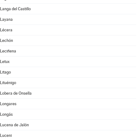
Langa del Castillo
Layana
Lécera
Lechón
Leciñena
Letux
Litago
Lituénigo
Lobera de Onsella
Longares
Longás
Lucena de Jalón
Luceni