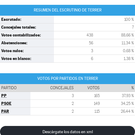
RESUMEN DEL ESCRUTINIO DE TERRER
Escrutado:
100 %
Concejales totales:
7
Votos contabilizados:
438
88,66 %
Abstenciones:
56
11,34 %
Votos nulos:
3
0,68 %
Votos en blanco:
6
1,38 %
VOTOS POR PARTIDOS EN TERRER
PARTIDO
CONCEJALES
VOTOS
%
PP
3
165
37,93 %
PSOE
2
149
34,25 %
PAR
2
115
26,44 %
Descárgate los datos en xml