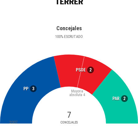
TERRER
Concejales
100
%
ESCRUTADO
2
PSOE
3
PP
Mayoría
absoluta
4
2
PAR
7
2007
CONCEJALES