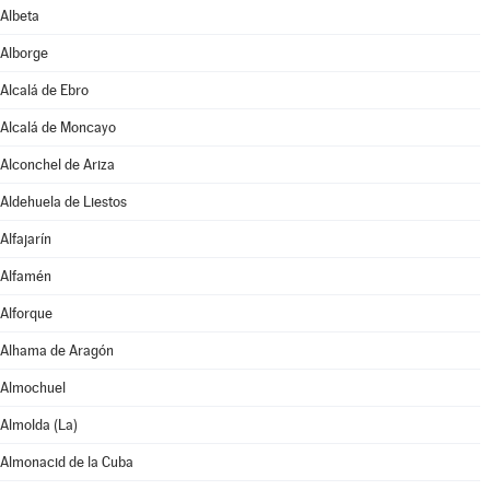
Albeta
Alborge
Alcalá de Ebro
Alcalá de Moncayo
Alconchel de Ariza
Aldehuela de Liestos
Alfajarín
Alfamén
Alforque
Alhama de Aragón
Almochuel
Almolda (La)
Almonacid de la Cuba