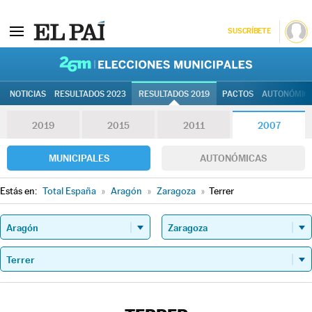
SUSCRÍBETE
26M | Elec
NOTICIAS
RESULTADOS 2023
RESULTADOS 2019
PACTOS
AUTONÓMIC
2019
2015
2011
2007
MUNICIPALES
AUTONÓMICAS
Estás en:
Total España
»
Aragón
»
Zaragoza
»
Terrer