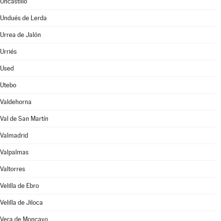
Uncastillo
Undués de Lerda
Urrea de Jalón
Urriés
Used
Utebo
Valdehorna
Val de San Martín
Valmadrid
Valpalmas
Valtorres
Velilla de Ebro
Velilla de Jiloca
Vera de Moncayo