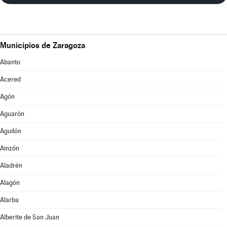
Municipios de Zaragoza
Abanto
Acered
Agón
Aguarón
Aguilón
Ainzón
Aladrén
Alagón
Alarba
Alberite de San Juan