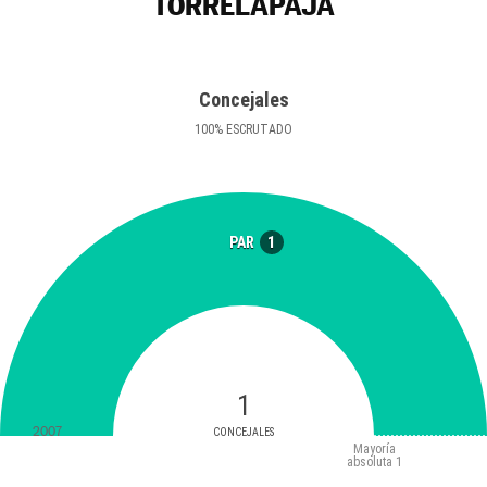
TORRELAPAJA
Concejales
100
%
ESCRUTADO
1
PAR
1
2007
CONCEJALES
Mayoría
absoluta
1