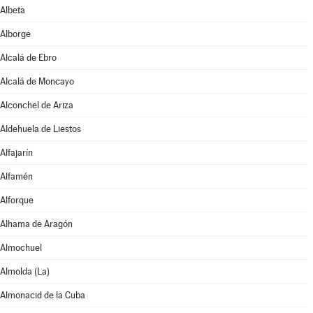
Albeta
Alborge
Alcalá de Ebro
Alcalá de Moncayo
Alconchel de Ariza
Aldehuela de Liestos
Alfajarín
Alfamén
Alforque
Alhama de Aragón
Almochuel
Almolda (La)
Almonacid de la Cuba