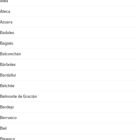
Atea
Ateca
Azuara
Badules
Bagüés
Balconchán
Bárboles
Bardallur
Belchite
Belmonte de Gracián
Berdejo
Berrueco
Biel
Bijuesca