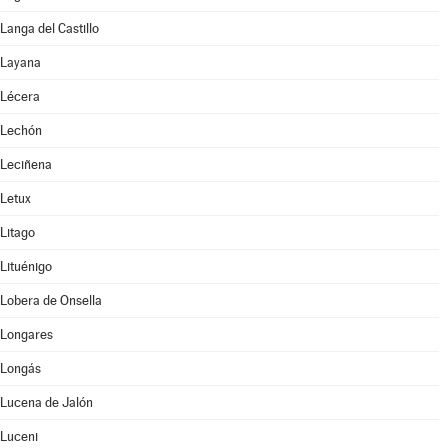
Langa del Castillo
Layana
Lécera
Lechón
Leciñena
Letux
Litago
Lituénigo
Lobera de Onsella
Longares
Longás
Lucena de Jalón
Luceni