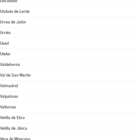
Uncastillo
Undués de Lerda
Urrea de Jalón
Urriés
Used
Utebo
Valdehorna
Val de San Martín
Valmadrid
Valpalmas
Valtorres
Velilla de Ebro
Velilla de Jiloca
Vera de Moncayo