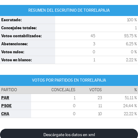
RESUMEN DEL ESCRUTINIO DE TORRELAPAJA
Escrutado:
100 %
Concejales totales:
1
Votos contabilizados:
45
93,75 %
Abstenciones:
3
6,25 %
Votos nulos:
0
0 %
Votos en blanco:
1
2,22 %
VOTOS POR PARTIDOS EN TORRELAPAJA
PARTIDO
CONCEJALES
VOTOS
%
PAR
1
23
51,11 %
PSOE
0
11
24,44 %
CHA
0
10
22,22 %
Descárgate los datos en xml