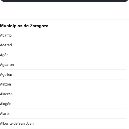
Municipios de Zaragoza
Abanto
Acered
Agón
Aguarón
Aguilón
Ainzón
Aladrén
Alagón
Alarba
Alberite de San Juan