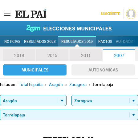
SUSCRÍBETE
26M | Elec
NOTICIAS
RESULTADOS 2023
RESULTADOS 2019
PACTOS
AUTONÓMIC
2019
2015
2011
2007
MUNICIPALES
AUTONÓMICAS
Estás en:
Total España
»
Aragón
»
Zaragoza
»
Torrelapaja