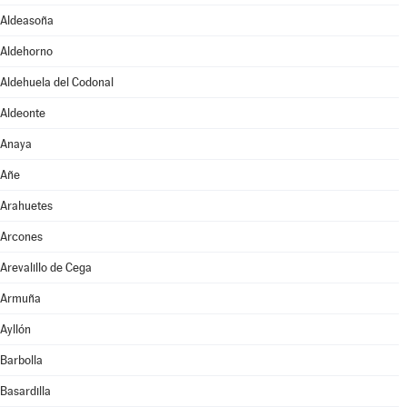
Aldeasoña
Aldehorno
Aldehuela del Codonal
Aldeonte
Anaya
Añe
Arahuetes
Arcones
Arevalillo de Cega
Armuña
Ayllón
Barbolla
Basardilla