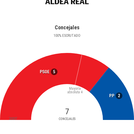
ALDEA REAL
Concejales
100
%
ESCRUTADO
5
PSOE
Mayoría
absoluta
4
2
P.P
7
2007
CONCEJALES