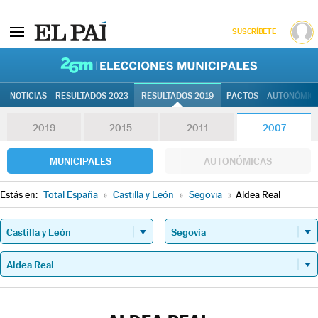
SUSCRÍBETE
26M | Elec
NOTICIAS
RESULTADOS 2023
RESULTADOS 2019
PACTOS
AUTONÓMIC
2019
2015
2011
2007
MUNICIPALES
AUTONÓMICAS
Estás en:
Total España
»
Castilla y León
»
Segovia
»
Aldea Real