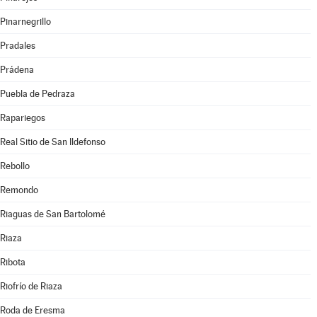
Pinarnegrillo
Pradales
Prádena
Puebla de Pedraza
Rapariegos
Real Sitio de San Ildefonso
Rebollo
Remondo
Riaguas de San Bartolomé
Riaza
Ribota
Riofrío de Riaza
Roda de Eresma