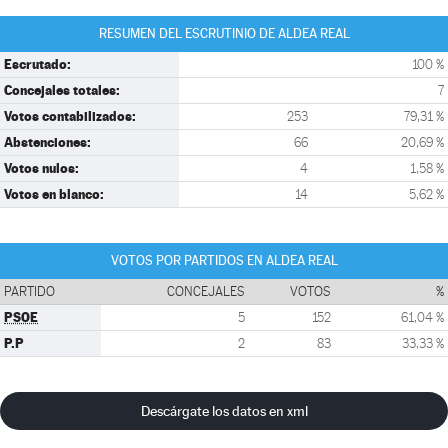
RESUMEN DEL ESCRUTINIO DE ALDEA REAL
Escrutado:
100 %
Concejales totales:
7
Votos contabilizados:
253
79,31 %
Abstenciones:
66
20,69 %
Votos nulos:
4
1,58 %
Votos en blanco:
14
5,62 %
VOTOS POR PARTIDOS EN ALDEA REAL
PARTIDO
CONCEJALES
VOTOS
%
PSOE
5
152
61,04 %
P.P
2
83
33,33 %
Descárgate los datos en xml