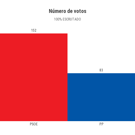
Número de votos
100
%
ESCRUTADO
152
83
PSOE
P.P