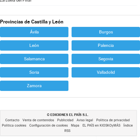
Zarzuela del Pinar
Provincias de Castilla y León
Ávila
Burgos
León
Palencia
Salamanca
Segovia
Soria
Valladolid
Zamora
EDICIONES EL PAÍS S.L.
©
Contacto
Venta de contenidos
Publicidad
Aviso legal
Política de privacidad
Política cookies
Configuración de cookies
Mapa
EL PAÍS en KIOSKOyMÁS
Índice
RSS