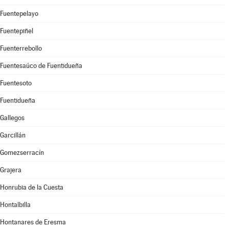
Fuentepelayo
Fuentepiñel
Fuenterrebollo
Fuentesaúco de Fuentidueña
Fuentesoto
Fuentidueña
Gallegos
Garcillán
Gomezserracín
Grajera
Honrubia de la Cuesta
Hontalbilla
Hontanares de Eresma