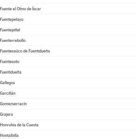
Fuente el Olmo de Íscar
Fuentepelayo
Fuentepiñel
Fuenterrebollo
Fuentesaúco de Fuentidueña
Fuentesoto
Fuentidueña
Gallegos
Garcillán
Gomezserracín
Grajera
Honrubia de la Cuesta
Hontalbilla