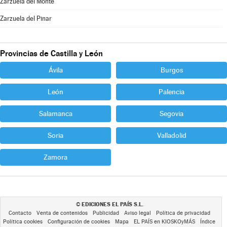
Zarzuela del Monte
Zarzuela del Pinar
Provincias de Castilla y León
Ávila
Burgos
León
Palencia
Salamanca
Segovia
Soria
Valladolid
Zamora
EDICIONES EL PAÍS S.L.
©
Contacto
Venta de contenidos
Publicidad
Aviso legal
Política de privacidad
Política cookies
Configuración de cookies
Mapa
EL PAÍS en KIOSKOyMÁS
Índice