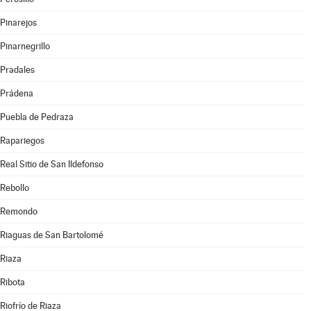
Pinarejos
Pinarnegrillo
Pradales
Prádena
Puebla de Pedraza
Rapariegos
Real Sitio de San Ildefonso
Rebollo
Remondo
Riaguas de San Bartolomé
Riaza
Ribota
Riofrío de Riaza