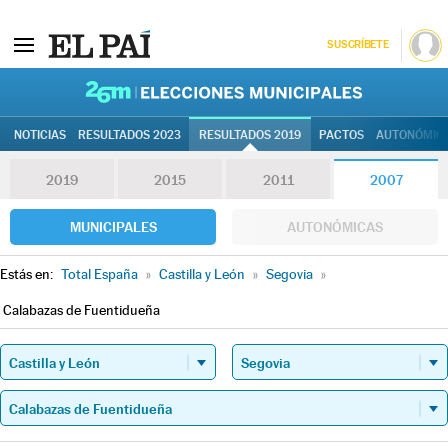
SUSCRÍBETE
26M | Elec
NOTICIAS
RESULTADOS 2023
RESULTADOS 2019
PACTOS
AUTONÓMIC
2019
2015
2011
2007
MUNICIPALES
AUTONÓMICAS
Estás en:
Total España
»
Castilla y León
»
Segovia
»
Calabazas de Fuentidueña