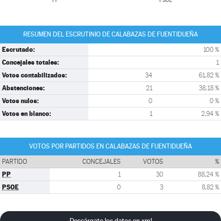
PP
PSOE
RESUMEN DEL ESCRUTINIO DE CALABAZAS DE FUENTIDUEÑA
Escrutado:
100 %
Concejales totales:
1
Votos contabilizados:
34
61,82 %
Abstenciones:
21
38,18 %
Votos nulos:
0
0 %
Votos en blanco:
1
2,94 %
VOTOS POR PARTIDOS EN CALABAZAS DE FUENTIDUEÑA
PARTIDO
CONCEJALES
VOTOS
%
PP
1
30
88,24 %
PSOE
0
3
8,82 %
Descárgate los datos en xml