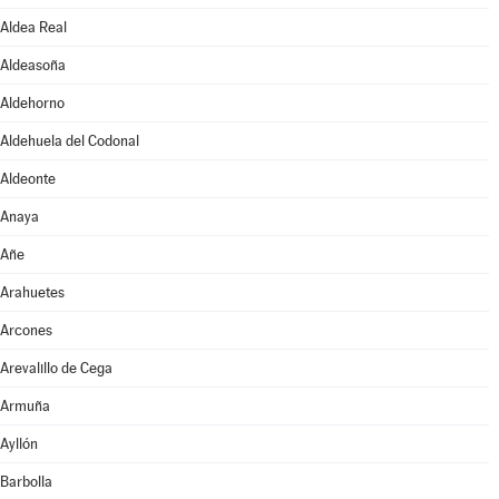
Aldea Real
Aldeasoña
Aldehorno
Aldehuela del Codonal
Aldeonte
Anaya
Añe
Arahuetes
Arcones
Arevalillo de Cega
Armuña
Ayllón
Barbolla