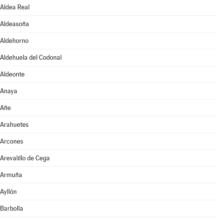
Aldea Real
Aldeasoña
Aldehorno
Aldehuela del Codonal
Aldeonte
Anaya
Añe
Arahuetes
Arcones
Arevalillo de Cega
Armuña
Ayllón
Barbolla