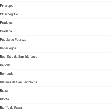
Pinarejos
Pinarnegrillo
Pradales
Prádena
Puebla de Pedraza
Rapariegos
Real Sitio de San Ildefonso
Rebollo
Remondo
Riaguas de San Bartolomé
Riaza
Ribota
Riofrío de Riaza