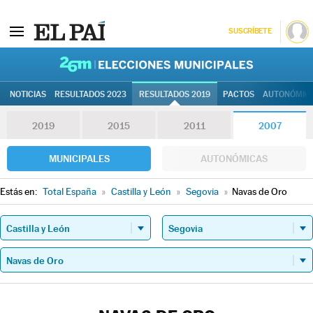
SUSCRÍBETE
26M | Elec
NOTICIAS
RESULTADOS 2023
RESULTADOS 2019
PACTOS
AUTONÓMIC
2019
2015
2011
2007
MUNICIPALES
AUTONÓMICAS
Estás en:
Total España
»
Castilla y León
»
Segovia
»
Navas de Oro