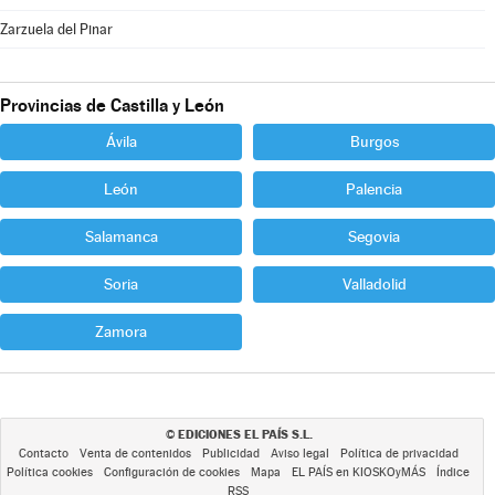
Zarzuela del Pinar
Provincias de Castilla y León
Ávila
Burgos
León
Palencia
Salamanca
Segovia
Soria
Valladolid
Zamora
EDICIONES EL PAÍS S.L.
©
Contacto
Venta de contenidos
Publicidad
Aviso legal
Política de privacidad
Política cookies
Configuración de cookies
Mapa
EL PAÍS en KIOSKOyMÁS
Índice
RSS