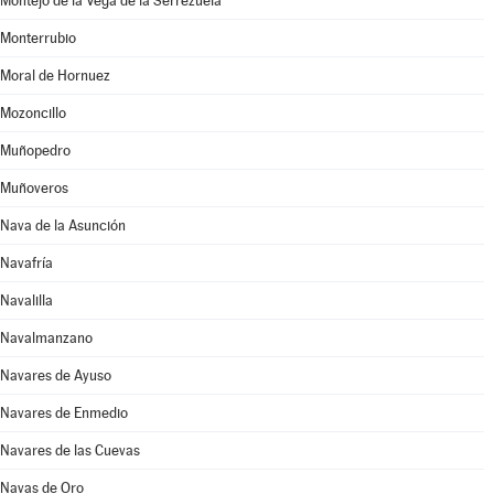
Montejo de la Vega de la Serrezuela
Monterrubio
Moral de Hornuez
Mozoncillo
Muñopedro
Muñoveros
Nava de la Asunción
Navafría
Navalilla
Navalmanzano
Navares de Ayuso
Navares de Enmedio
Navares de las Cuevas
Navas de Oro