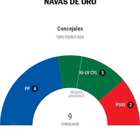
NAVAS DE ORO
Concejales
100
%
ESCRUTADO
3
IU-LV CYL
4
PP
Mayoría
absoluta
5
2
PSOE
9
2007
CONCEJALES