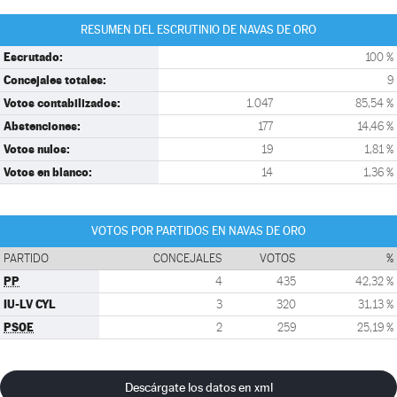
RESUMEN DEL ESCRUTINIO DE NAVAS DE ORO
Escrutado:
100 %
Concejales totales:
9
Votos contabilizados:
1.047
85,54 %
Abstenciones:
177
14,46 %
Votos nulos:
19
1,81 %
Votos en blanco:
14
1,36 %
VOTOS POR PARTIDOS EN NAVAS DE ORO
PARTIDO
CONCEJALES
VOTOS
%
PP
4
435
42,32 %
IU-LV CYL
3
320
31,13 %
PSOE
2
259
25,19 %
Descárgate los datos en xml