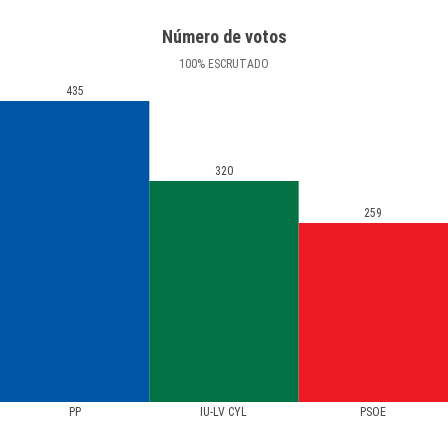
Número de votos
100
%
ESCRUTADO
435
320
259
PP
IU-LV CYL
PSOE