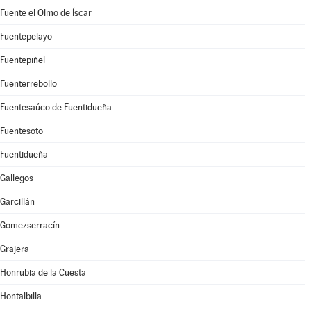
Fuente el Olmo de Íscar
Fuentepelayo
Fuentepiñel
Fuenterrebollo
Fuentesaúco de Fuentidueña
Fuentesoto
Fuentidueña
Gallegos
Garcillán
Gomezserracín
Grajera
Honrubia de la Cuesta
Hontalbilla