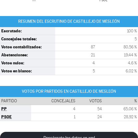
PP
PSOE
RESUMEN DEL ESCRUTINIO DE CASTILLEJO DE MESLEÓN
Escrutado:
100 %
Concejales totales:
5
Votos contabilizados:
87
80,56 %
Abstenciones:
21
19,44 %
Votos nulos:
4
4,6 %
Votos en blanco:
5
6,02 %
VOTOS POR PARTIDOS EN CASTILLEJO DE MESLEÓN
PARTIDO
CONCEJALES
VOTOS
%
PP
4
54
65,06 %
PSOE
1
24
28,92 %
Descárgate los datos en xml