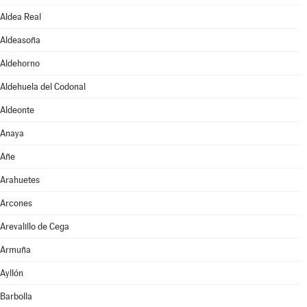
Aldea Real
Aldeasoña
Aldehorno
Aldehuela del Codonal
Aldeonte
Anaya
Añe
Arahuetes
Arcones
Arevalillo de Cega
Armuña
Ayllón
Barbolla