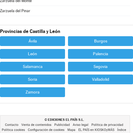
Zarzuela del Monte
Zarzuela del Pinar
Provincias de Castilla y León
Ávila
Burgos
León
Palencia
Salamanca
Segovia
Soria
Valladolid
Zamora
EDICIONES EL PAÍS S.L.
©
Contacto
Venta de contenidos
Publicidad
Aviso legal
Política de privacidad
Política cookies
Configuración de cookies
Mapa
EL PAÍS en KIOSKOyMÁS
Índice