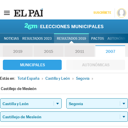
SUSCRÍBETE
26M | Elec
NOTICIAS
RESULTADOS 2023
RESULTADOS 2019
PACTOS
AUTONÓMIC
2019
2015
2011
2007
MUNICIPALES
AUTONÓMICAS
Estás en:
Total España
»
Castilla y León
»
Segovia
»
Castillejo de Mesleón