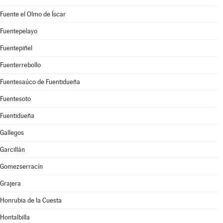
Fuente el Olmo de Íscar
Fuentepelayo
Fuentepiñel
Fuenterrebollo
Fuentesaúco de Fuentidueña
Fuentesoto
Fuentidueña
Gallegos
Garcillán
Gomezserracín
Grajera
Honrubia de la Cuesta
Hontalbilla