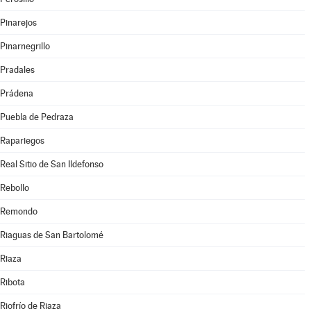
Pinarejos
Pinarnegrillo
Pradales
Prádena
Puebla de Pedraza
Rapariegos
Real Sitio de San Ildefonso
Rebollo
Remondo
Riaguas de San Bartolomé
Riaza
Ribota
Riofrío de Riaza