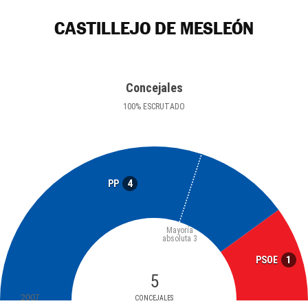
CASTILLEJO DE MESLEÓN
Concejales
100
%
ESCRUTADO
4
PP
Mayoría
absoluta
3
1
PSOE
5
2007
CONCEJALES