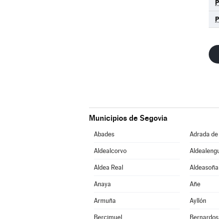
Municipios de Segovia
Abades
Adrada de
Aldealcorvo
Aldealeng
Aldea Real
Aldeasoña
Anaya
Añe
Armuña
Ayllón
Bercimuel
Bernardos