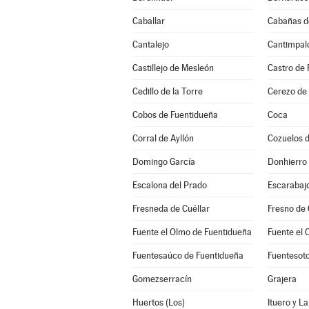
Caballar
Cabañas d
Cantalejo
Cantimpal
Castillejo de Mesleón
Castro de 
Cedillo de la Torre
Cerezo de
Cobos de Fuentidueña
Coca
Corral de Ayllón
Cozuelos 
Domingo García
Donhierro
Escalona del Prado
Escarabaj
Fresneda de Cuéllar
Fresno de
Fuente el Olmo de Fuentidueña
Fuente el 
Fuentesaúco de Fuentidueña
Fuentesot
Gomezserracín
Grajera
Huertos (Los)
Ituero y L