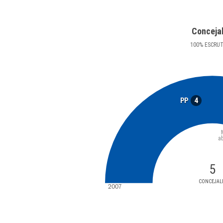
Conceja
100
%
ESCRU
4
PP
a
5
CONCEJAL
2007