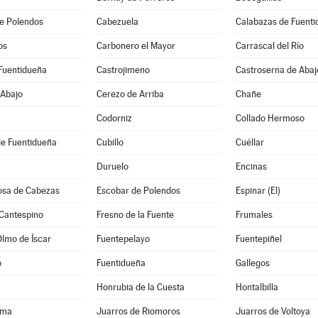
e Polendos
Cabezuela
Calabazas de Fuent
os
Carbonero el Mayor
Carrascal del Río
Fuentidueña
Castrojimeno
Castroserna de Abaj
 Abajo
Cerezo de Arriba
Chañe
Codorniz
Collado Hermoso
de Fuentidueña
Cubillo
Cuéllar
Duruelo
Encinas
osa de Cabezas
Escobar de Polendos
Espinar (El)
 Cantespino
Fresno de la Fuente
Frumales
Olmo de Íscar
Fuentepelayo
Fuentepiñel
o
Fuentidueña
Gallegos
Honrubia de la Cuesta
Hontalbilla
ama
Juarros de Riomoros
Juarros de Voltoya