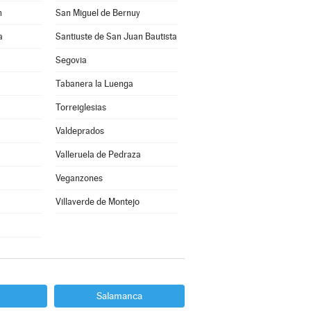
n
San Miguel de Bernuy
a
Santiuste de San Juan Bautista
Segovia
Tabanera la Luenga
Torreiglesias
Valdeprados
Valleruela de Pedraza
Veganzones
Villaverde de Montejo
Salamanca