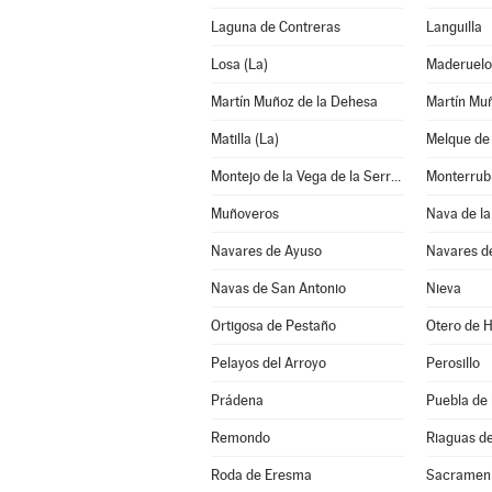
Laguna de Contreras
Languilla
Losa (La)
Maderuelo
Martín Muñoz de la Dehesa
Martín Mu
Matilla (La)
Melque de
Montejo de la Vega de la Serrezuela
Monterrub
Muñoveros
Nava de la
Navares de Ayuso
Navares d
Navas de San Antonio
Nieva
Ortigosa de Pestaño
Otero de 
Pelayos del Arroyo
Perosillo
Prádena
Puebla de
Remondo
Riaguas d
Roda de Eresma
Sacramen