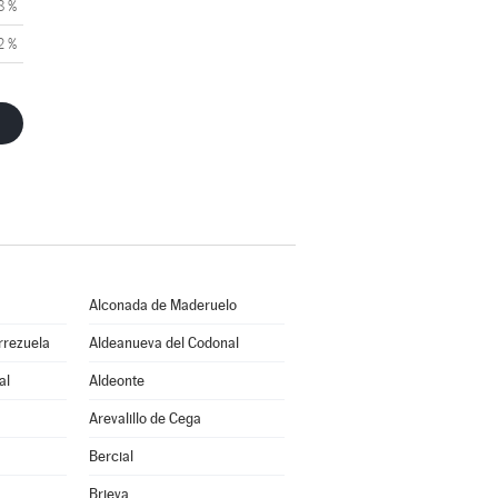
8 %
2 %
Alconada de Maderuelo
rrezuela
Aldeanueva del Codonal
al
Aldeonte
Arevalillo de Cega
Bercial
Brieva