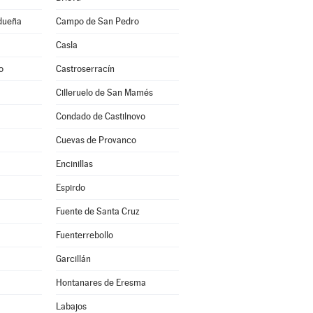
idueña
Campo de San Pedro
Casla
o
Castroserracín
Cilleruelo de San Mamés
Condado de Castilnovo
Cuevas de Provanco
Encinillas
Espirdo
Fuente de Santa Cruz
Fuenterrebollo
Garcillán
Hontanares de Eresma
Labajos