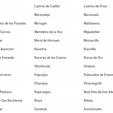
Lastras de Cuéllar
Lastras del Pozo
Marazoleja
Marazuela
ñoz de las Posadas
Marugán
Matabuena
 Cercos
Membibre de la Hoz
Migueláñez
io
Moral de Hornuez
Mozoncillo
 Asunción
Navafría
Navalilla
e Enmedio
Navares de las Cuevas
Navas de Oro
Olombrada
Orejana
Herreros
Pajarejos
Palazuelos de Eres
Pinarejos
Pinarnegrillo
 Pedraza
Rapariegos
Real Sitio de San Ild
e San Bartolomé
Riaza
Ribota
ia
Samboal
Sanchonuño