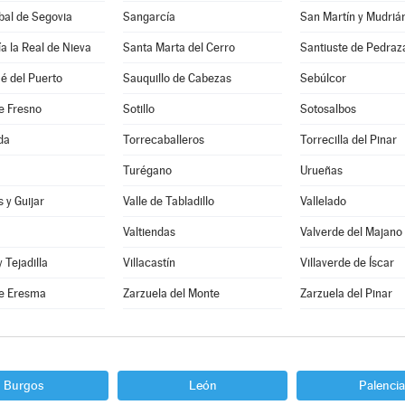
bal de Segovia
Sangarcía
San Martín y Mudriá
a la Real de Nieva
Santa Marta del Cerro
Santiuste de Pedraz
é del Puerto
Sauquillo de Cabezas
Sebúlcor
e Fresno
Sotillo
Sotosalbos
da
Torrecaballeros
Torrecilla del Pinar
Turégano
Urueñas
 y Guijar
Valle de Tabladillo
Vallelado
Valtiendas
Valverde del Majano
y Tejadilla
Villacastín
Villaverde de Íscar
e Eresma
Zarzuela del Monte
Zarzuela del Pinar
Burgos
León
Palencia