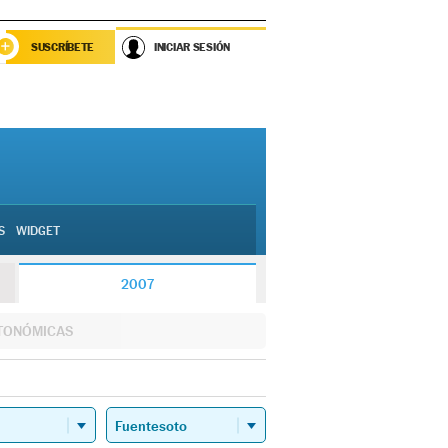
SUSCRÍBETE
INICIAR SESIÓN
S
WIDGET
2007
TONÓMICAS