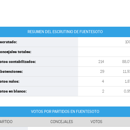
RESUMEN DEL ESCRUTINIO DE FUENTESOTO
scrutado:
10
oncejales totales:
otos contabilizados:
214
88,0
bstenciones:
29
11,9
otos nulos:
4
1,8
otos en blanco:
2
0,9
VOTOS POR PARTIDOS EN FUENTESOTO
ARTIDO
CONCEJALES
VOTOS