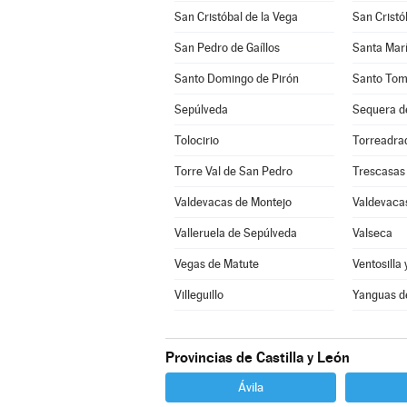
San Cristóbal de la Vega
San Cristó
San Pedro de Gaíllos
Santa Marí
Santo Domingo de Pirón
Santo Tom
Sepúlveda
Sequera d
Tolocirio
Torreadra
Torre Val de San Pedro
Trescasas
Valdevacas de Montejo
Valdevacas
Valleruela de Sepúlveda
Valseca
Vegas de Matute
Ventosilla 
Villeguillo
Yanguas d
Provincias de Castilla y León
Ávila