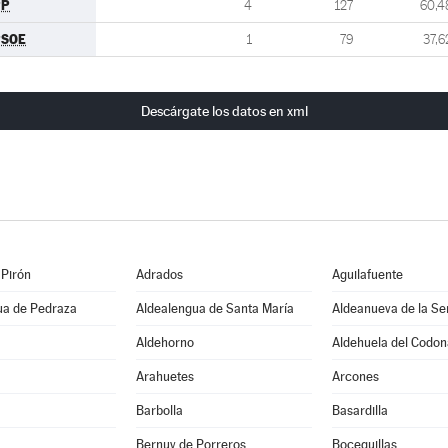
PP
4
127
60,4
PSOE
1
79
37,6
Descárgate los datos en xml
 Pirón
Adrados
Aguilafuente
ua de Pedraza
Aldealengua de Santa María
Aldeanueva de la Se
Aldehorno
Aldehuela del Codon
Arahuetes
Arcones
Barbolla
Basardilla
Bernuy de Porreros
Boceguillas