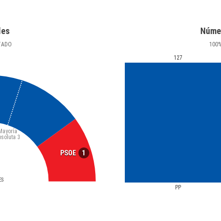
les
Núme
TADO
100
127
Mayoría
bsoluta
3
1
PSOE
ES
PP