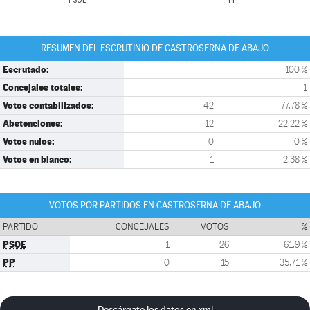
PSOE
PP
RESUMEN DEL ESCRUTINIO DE CASTROSERNA DE ABAJO
Escrutado:
100 %
Concejales totales:
1
Votos contabilizados:
42
77,78 %
Abstenciones:
12
22,22 %
Votos nulos:
0
0 %
Votos en blanco:
1
2,38 %
VOTOS POR PARTIDOS EN CASTROSERNA DE ABAJO
PARTIDO
CONCEJALES
VOTOS
%
PSOE
1
26
61,9 %
PP
0
15
35,71 %
Descárgate los datos en xml