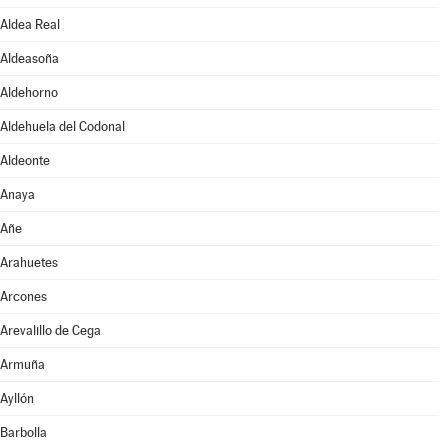
Aldea Real
Aldeasoña
Aldehorno
Aldehuela del Codonal
Aldeonte
Anaya
Añe
Arahuetes
Arcones
Arevalillo de Cega
Armuña
Ayllón
Barbolla