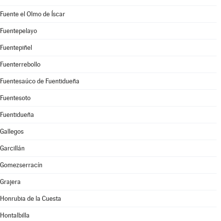
Fuente el Olmo de Íscar
Fuentepelayo
Fuentepiñel
Fuenterrebollo
Fuentesaúco de Fuentidueña
Fuentesoto
Fuentidueña
Gallegos
Garcillán
Gomezserracín
Grajera
Honrubia de la Cuesta
Hontalbilla