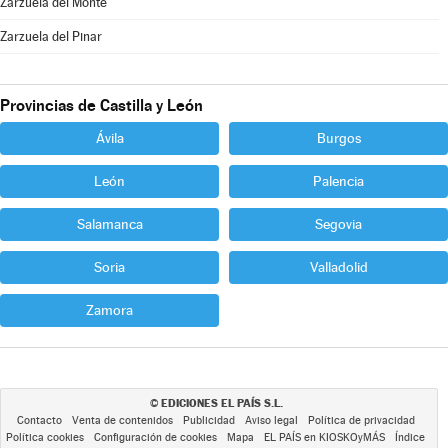
Zarzuela del Monte
Zarzuela del Pinar
Provincias de Castilla y León
Ávila
Burgos
León
Palencia
Salamanca
Segovia
Soria
Valladolid
Zamora
EDICIONES EL PAÍS S.L.
©
Contacto
Venta de contenidos
Publicidad
Aviso legal
Política de privacidad
Política cookies
Configuración de cookies
Mapa
EL PAÍS en KIOSKOyMÁS
Índice