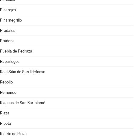
Pinarejos
Pinarnegrillo
Pradales
Prádena
Puebla de Pedraza
Rapariegos
Real Sitio de San Ildefonso
Rebollo
Remondo
Riaguas de San Bartolomé
Riaza
Ribota
Riofrío de Riaza