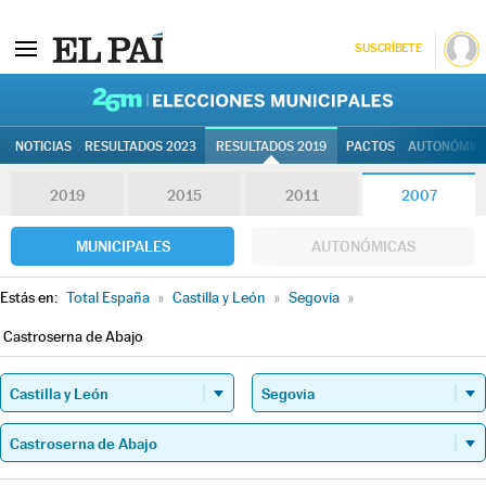
SUSCRÍBETE
26M | Elec
NOTICIAS
RESULTADOS 2023
RESULTADOS 2019
PACTOS
AUTONÓMIC
2019
2015
2011
2007
MUNICIPALES
AUTONÓMICAS
Estás en:
Total España
»
Castilla y León
»
Segovia
»
Castroserna de Abajo