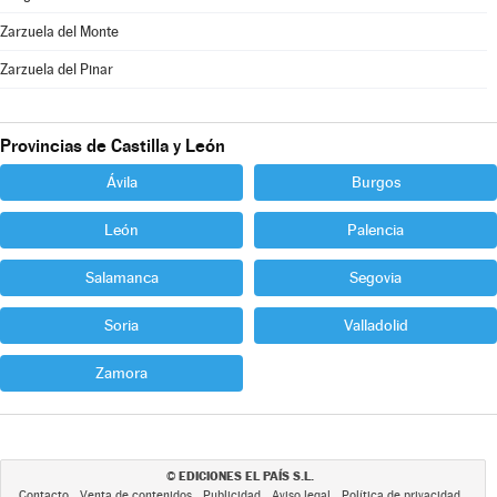
Zarzuela del Monte
Zarzuela del Pinar
Provincias de Castilla y León
Ávila
Burgos
León
Palencia
Salamanca
Segovia
Soria
Valladolid
Zamora
EDICIONES EL PAÍS S.L.
©
Contacto
Venta de contenidos
Publicidad
Aviso legal
Política de privacidad