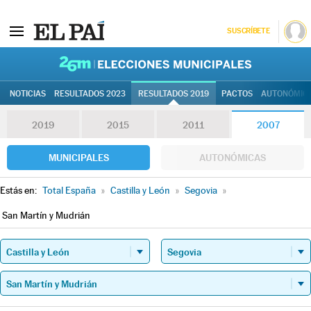
SUSCRÍBETE
26M | Elec
NOTICIAS
RESULTADOS 2023
RESULTADOS 2019
PACTOS
AUTONÓMIC
2019
2015
2011
2007
MUNICIPALES
AUTONÓMICAS
Estás en:
Total España
»
Castilla y León
»
Segovia
»
San Martín y Mudrián