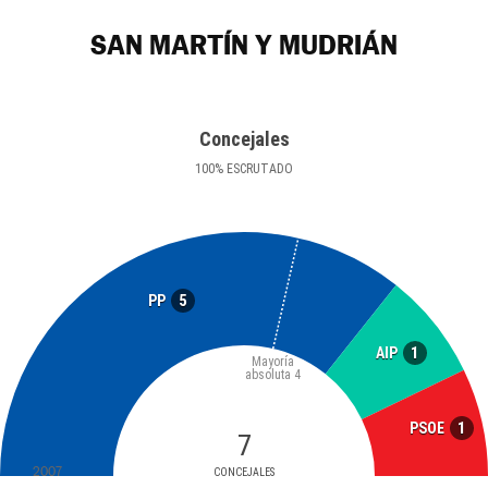
SAN MARTÍN Y MUDRIÁN
Concejales
100
%
ESCRUTADO
5
PP
1
AIP
Mayoría
absoluta
4
1
PSOE
7
2007
CONCEJALES