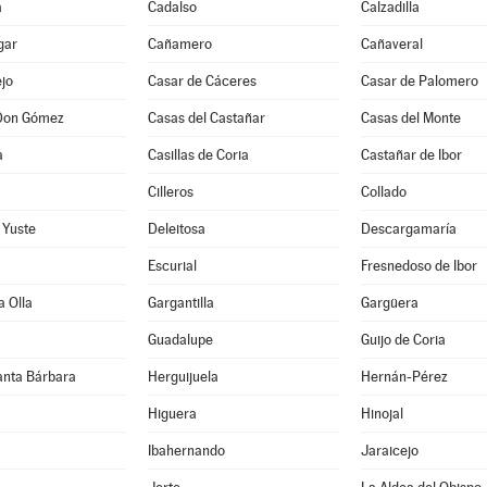
a
Cadalso
Calzadilla
gar
Cañamero
Cañaveral
jo
Casar de Cáceres
Casar de Palomero
Don Gómez
Casas del Castañar
Casas del Monte
a
Casillas de Coria
Castañar de Ibor
Cilleros
Collado
 Yuste
Deleitosa
Descargamaría
Escurial
Fresnedoso de Ibor
a Olla
Gargantilla
Gargüera
Guadalupe
Guijo de Coria
anta Bárbara
Herguijuela
Hernán-Pérez
Higuera
Hinojal
Ibahernando
Jaraicejo