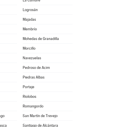
La Cumbre
Logrosán
Majadas
Membrío
Mohedas de Granadilla
Morcillo
Navezuelas
Pedroso de Acim
Piedras Albas
Portaje
Riolobos
Romangordo
ago
San Martín de Trevejo
asca
Santiago de Alcántara