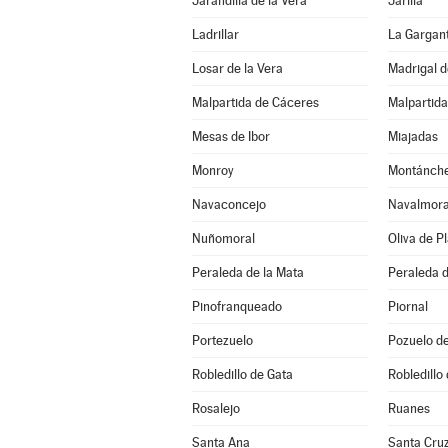
Jarandilla de la Vera
Jarilla
Ladrillar
La Gargan
Losar de la Vera
Madrigal d
Malpartida de Cáceres
Malpartida
Mesas de Ibor
Miajadas
Monroy
Montánch
Navaconcejo
Navalmoral
Nuñomoral
Oliva de P
Peraleda de la Mata
Peraleda 
Pinofranqueado
Piornal
Portezuelo
Pozuelo d
Robledillo de Gata
Robledillo 
Rosalejo
Ruanes
Santa Ana
Santa Cruz