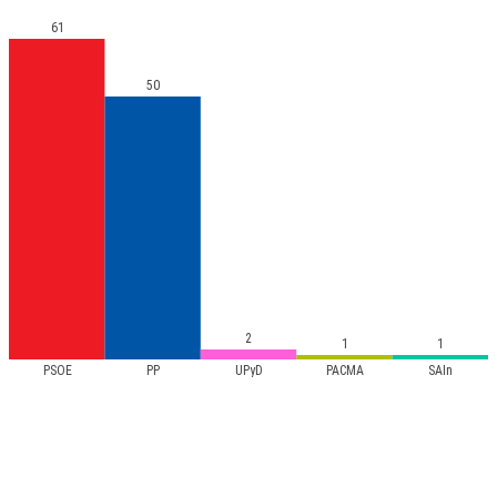
61
50
2
1
1
PSOE
PP
UPyD
PACMA
SAIn