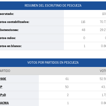
RESUMEN DEL ESCRUTINIO DE PESCUEZA
scrutado:
10
otos contabilizados:
116
70.7
bstenciones:
48
29.2
otos nulos:
0
otos en blanco:
1
0.8
VOTOS POR PARTIDOS EN PESCUEZA
ARTIDO
VOT
PSOE
61
52.5
PP
50
43.
UPyD
2
1.7
PACMA
1
0.8