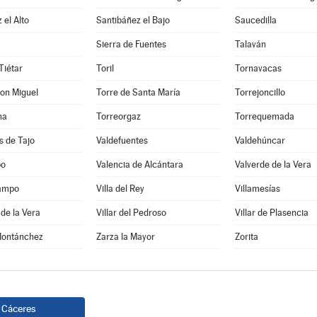
 el Alto
Santibáñez el Bajo
Saucedilla
Sierra de Fuentes
Talaván
Tiétar
Toril
Tornavacas
on Miguel
Torre de Santa María
Torrejoncillo
ha
Torreorgaz
Torrequemada
s de Tajo
Valdefuentes
Valdehúncar
po
Valencia de Alcántara
Valverde de la Vera
Campo
Villa del Rey
Villamesías
 de la Vera
Villar del Pedroso
Villar de Plasencia
Montánchez
Zarza la Mayor
Zorita
Cáceres