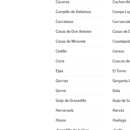
Cáceres
Cachorrill
Campillo de Deleitosa
Campo Lu
Carcaboso
Carrascale
Casas de Don Antonio
Casas de 
Casas de Miravete
Casatejad
Cedillo
Cerezo
Coria
Cuacos de
Eljas
El Torno
Garciaz
Garganta l
Garvín
Gata
Guijo de Granadilla
Guijo de S
Herreruela
Hervás
Hoyos
Huélaga