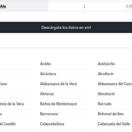
AIn
1
0.8
Descárgate los datos en xml
Acebo
Acehúche
Alcántara
Alcollarín
Cano
Aldeanueva de la Vera
Aldeanueva del Cam
Almaraz
Almoharín
nos de la Vera
Baños de Montemayor
Barrado
o
Berzocana
Bohonal de Ibor
l Castillo
Cabezabellosa
Cabezuela del Valle