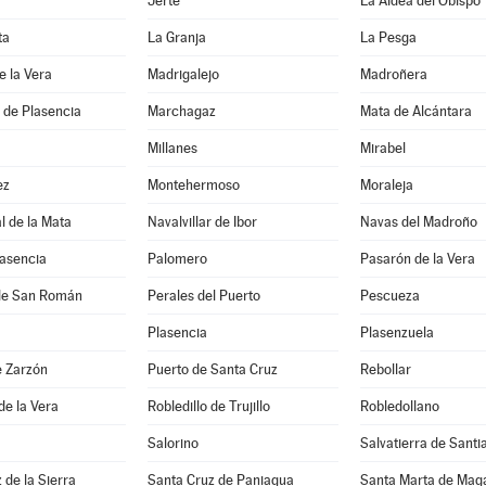
Jerte
La Aldea del Obispo
ta
La Granja
La Pesga
e la Vera
Madrigalejo
Madroñera
 de Plasencia
Marchagaz
Mata de Alcántara
Millanes
Mirabel
ez
Montehermoso
Moraleja
 de la Mata
Navalvillar de Ibor
Navas del Madroño
lasencia
Palomero
Pasarón de la Vera
de San Román
Perales del Puerto
Pescueza
Plasencia
Plasenzuela
e Zarzón
Puerto de Santa Cruz
Rebollar
de la Vera
Robledillo de Trujillo
Robledollano
Salorino
Salvatierra de Santi
 de la Sierra
Santa Cruz de Paniagua
Santa Marta de Mag