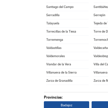
Santiago del Campo
Santibáñez
Serradilla
Serrejón
Talayuela
Tejeda de 
Torrecillas de la Tiesa
Torre de D
Torremenga
Torremoc
Valdastillas
Valdecaña
Valdemorales
Valdeobis
Viandar de la Vera
Villa del 
Villanueva de la Sierra
Villanueva
Zarza de Granadilla
Zarza de 
Provincias:
Badajoz