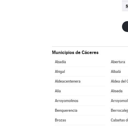
S
Municipios de Cáceres
Abadía
Abertura
Ahigal
Albalá
Aldeacentenera
Aldea del 
Alía
Aliseda
Arroyomolinos
Arroyomoli
Benquerencia
Berrocalej
Brozas
Cabañas de