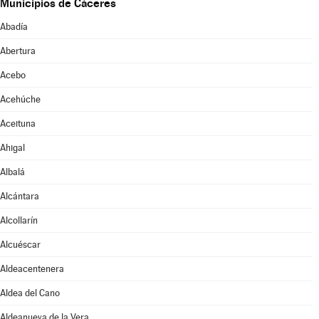
Municipios de Cáceres
Abadía
Abertura
Acebo
Acehúche
Aceituna
Ahigal
Albalá
Alcántara
Alcollarín
Alcuéscar
Aldeacentenera
Aldea del Cano
Aldeanueva de la Vera