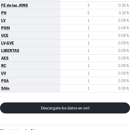
FE de las JONS
3
0.26 %
PH
2
0.18 %
LV
1
0.09 %
POSI
1
0.09 %
UCE
1
0.09 %
LV-GVE
1
0.09 %
LIBERTAS
1
0.09 %
AES
1
0.09 %
RC
1
0.09 %
UV
1
0.09 %
PSA
1
0.09 %
SAIn
1
0.09 %
Descárgate los datos en xml