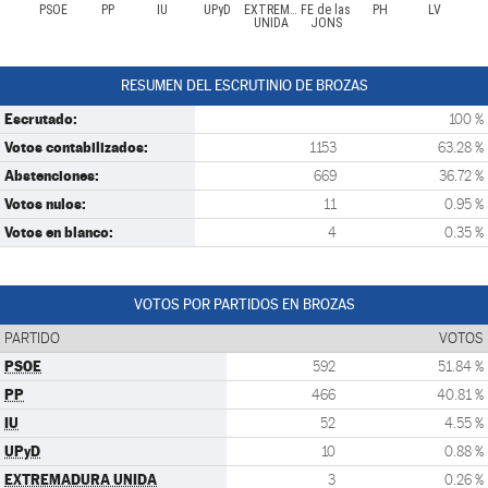
PSOE
PP
IU
UPyD
EXTREMADURA
FE de las
PH
LV
UNIDA
JONS
RESUMEN DEL ESCRUTINIO DE BROZAS
Escrutado:
100 %
Votos contabilizados:
1153
63.28 %
Abstenciones:
669
36.72 %
Votos nulos:
11
0.95 %
Votos en blanco:
4
0.35 %
VOTOS POR PARTIDOS EN BROZAS
PARTIDO
VOTOS
PSOE
592
51.84 %
PP
466
40.81 %
IU
52
4.55 %
UPyD
10
0.88 %
EXTREMADURA UNIDA
3
0.26 %