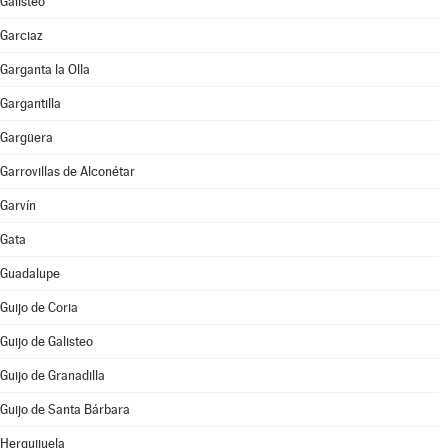
Galisteo
Garciaz
Garganta la Olla
Gargantilla
Gargüera
Garrovillas de Alconétar
Garvín
Gata
Guadalupe
Guijo de Coria
Guijo de Galisteo
Guijo de Granadilla
Guijo de Santa Bárbara
Herguijuela