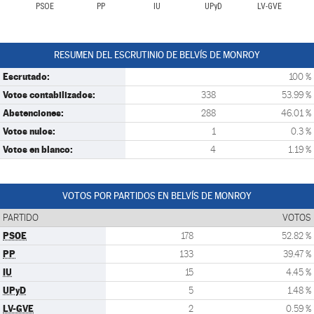
PSOE
PP
IU
UPyD
LV-GVE
RESUMEN DEL ESCRUTINIO DE BELVÍS DE MONROY
Escrutado:
100 %
Votos contabilizados:
338
53.99 %
Abstenciones:
288
46.01 %
Votos nulos:
1
0.3 %
Votos en blanco:
4
1.19 %
VOTOS POR PARTIDOS EN BELVÍS DE MONROY
PARTIDO
VOTOS
PSOE
178
52.82 %
PP
133
39.47 %
IU
15
4.45 %
UPyD
5
1.48 %
LV-GVE
2
0.59 %