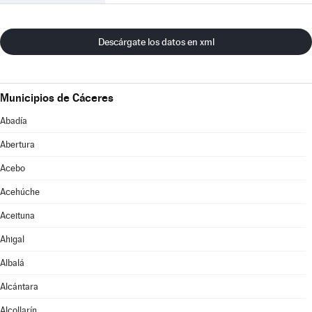
Descárgate los datos en xml
Municipios de Cáceres
Abadía
Abertura
Acebo
Acehúche
Aceituna
Ahigal
Albalá
Alcántara
Alcollarín