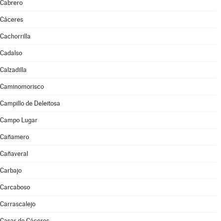
Cabrero
Cáceres
Cachorrilla
Cadalso
Calzadilla
Caminomorisco
Campillo de Deleitosa
Campo Lugar
Cañamero
Cañaveral
Carbajo
Carcaboso
Carrascalejo
Casar de Cáceres