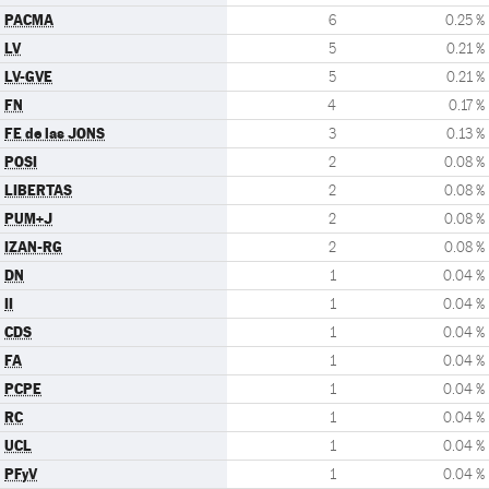
PACMA
6
0.25 %
LV
5
0.21 %
LV-GVE
5
0.21 %
FN
4
0.17 %
FE de las JONS
3
0.13 %
POSI
2
0.08 %
LIBERTAS
2
0.08 %
PUM+J
2
0.08 %
IZAN-RG
2
0.08 %
DN
1
0.04 %
II
1
0.04 %
CDS
1
0.04 %
FA
1
0.04 %
PCPE
1
0.04 %
RC
1
0.04 %
UCL
1
0.04 %
PFyV
1
0.04 %