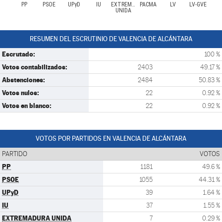
PP
PSOE
UPyD
IU
EXTREMADURA
PACMA
LV
LV-GVE
UNIDA
RESUMEN DEL ESCRUTINIO DE VALENCIA DE ALCÁNTARA
Escrutado:
100 %
Votos contabilizados:
2403
49.17 %
Abstenciones:
2484
50.83 %
Votos nulos:
22
0.92 %
Votos en blanco:
22
0.92 %
VOTOS POR PARTIDOS EN VALENCIA DE ALCÁNTARA
PARTIDO
VOTOS
PP
1181
49.6 %
PSOE
1055
44.31 %
UPyD
39
1.64 %
IU
37
1.55 %
EXTREMADURA UNIDA
7
0.29 %