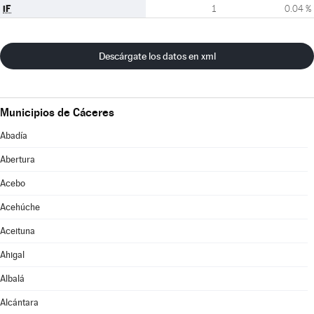
iF
1
0.04 %
Descárgate los datos en xml
Municipios de Cáceres
Abadía
Abertura
Acebo
Acehúche
Aceituna
Ahigal
Albalá
Alcántara