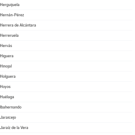
Herguijuela
Hernán-Pérez
Herrera de Alcántara
Herreruela
Hervás
Higuera
Hinojal
Holguera
Hoyos
Huélaga
Ibahernando
Jaraicejo
Jaraíz de la Vera