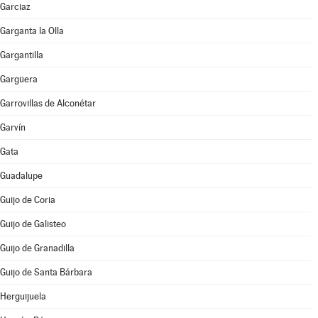
Garciaz
Garganta la Olla
Gargantilla
Gargüera
Garrovillas de Alconétar
Garvín
Gata
Guadalupe
Guijo de Coria
Guijo de Galisteo
Guijo de Granadilla
Guijo de Santa Bárbara
Herguijuela