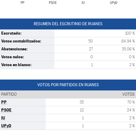
PP
PSOE
IU
UPyD
RESUMEN DEL ESCRUTINIO DE RUANES
Escrutado:
100 %
Votos contabilizados:
50
64.94 %
Abstenciones:
27
35.06 %
Votos nulos:
0
0 %
Votos en blanco:
1
2 %
VOTOS POR PARTIDOS EN RUANES
PARTIDO
VOTOS
PP
35
70 %
PSOE
12
24 %
IU
1
2 %
UPyD
1
2 %