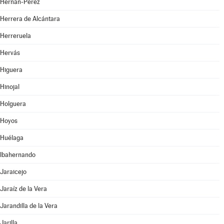
Hernán-Pérez
Herrera de Alcántara
Herreruela
Hervás
Higuera
Hinojal
Holguera
Hoyos
Huélaga
Ibahernando
Jaraicejo
Jaraíz de la Vera
Jarandilla de la Vera
Jarilla