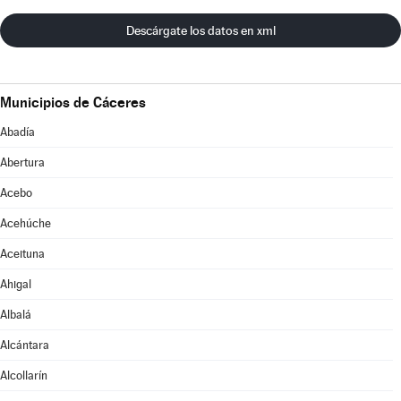
Descárgate los datos en xml
Municipios de Cáceres
Abadía
Abertura
Acebo
Acehúche
Aceituna
Ahigal
Albalá
Alcántara
Alcollarín