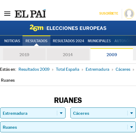
SUSCRÍBETE
Elecciones
NOTICIAS
RESULTADOS
RESULTADOS 2024
MUNICIPALES
AUTONÓMIC
2019
2014
2009
Estás en:
Resultados 2009
»
Total España
»
Extremadura
»
Cáceres
»
Ruanes
RUANES