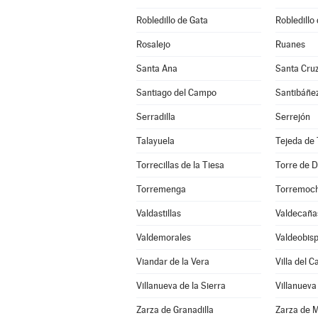
Robledillo de Gata
Robledillo 
Rosalejo
Ruanes
Santa Ana
Santa Cruz
Santiago del Campo
Santibáñez
Serradilla
Serrejón
Talayuela
Tejeda de 
Torrecillas de la Tiesa
Torre de D
Torremenga
Torremoc
Valdastillas
Valdecaña
Valdemorales
Valdeobis
Viandar de la Vera
Villa del 
Villanueva de la Sierra
Villanueva
Zarza de Granadilla
Zarza de 