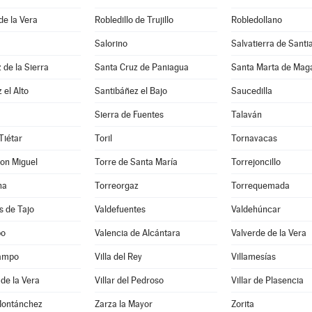
de la Vera
Robledillo de Trujillo
Robledollano
Salorino
Salvatierra de Santi
 de la Sierra
Santa Cruz de Paniagua
Santa Marta de Mag
 el Alto
Santibáñez el Bajo
Saucedilla
Sierra de Fuentes
Talaván
Tiétar
Toril
Tornavacas
on Miguel
Torre de Santa María
Torrejoncillo
ha
Torreorgaz
Torrequemada
s de Tajo
Valdefuentes
Valdehúncar
po
Valencia de Alcántara
Valverde de la Vera
Campo
Villa del Rey
Villamesías
 de la Vera
Villar del Pedroso
Villar de Plasencia
Montánchez
Zarza la Mayor
Zorita