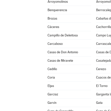
Arroyomolinos
Arroyomoli
Benquerencia
Berrocalej
Brozas
Cabañas de
Cáceres
Cachorrill
Campillo de Deleitosa
Campo Lu
Carcaboso
Carrascale
Casas de Don Antonio
Casas de 
Casas de Miravete
Casatejad
Cedillo
Cerezo
Coria
Cuacos de
Eljas
El Torno
Garciaz
Garganta l
Garvín
Gata