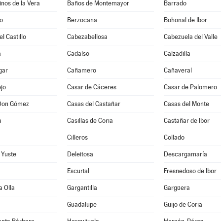
nos de la Vera
Baños de Montemayor
Barrado
o
Berzocana
Bohonal de Ibor
l Castillo
Cabezabellosa
Cabezuela del Valle
a
Cadalso
Calzadilla
gar
Cañamero
Cañaveral
jo
Casar de Cáceres
Casar de Palomero
Don Gómez
Casas del Castañar
Casas del Monte
a
Casillas de Coria
Castañar de Ibor
Cilleros
Collado
 Yuste
Deleitosa
Descargamaría
Escurial
Fresnedoso de Ibor
a Olla
Gargantilla
Gargüera
Guadalupe
Guijo de Coria