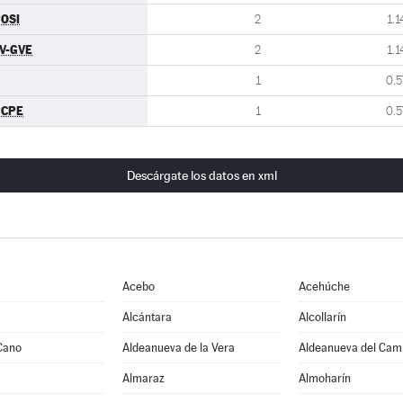
OSI
2
1.1
V-GVE
2
1.1
1
0.5
PCPE
1
0.5
Descárgate los datos en xml
Acebo
Acehúche
Alcántara
Alcollarín
Cano
Aldeanueva de la Vera
Aldeanueva del Cam
Almaraz
Almoharín