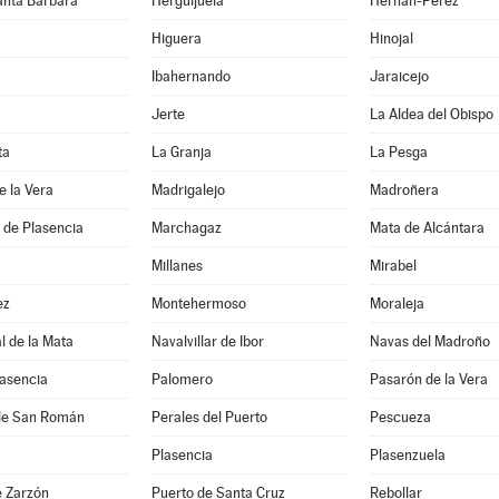
anta Bárbara
Herguijuela
Hernán-Pérez
Higuera
Hinojal
Ibahernando
Jaraicejo
Jerte
La Aldea del Obispo
ta
La Granja
La Pesga
e la Vera
Madrigalejo
Madroñera
 de Plasencia
Marchagaz
Mata de Alcántara
Millanes
Mirabel
ez
Montehermoso
Moraleja
 de la Mata
Navalvillar de Ibor
Navas del Madroño
lasencia
Palomero
Pasarón de la Vera
de San Román
Perales del Puerto
Pescueza
Plasencia
Plasenzuela
e Zarzón
Puerto de Santa Cruz
Rebollar