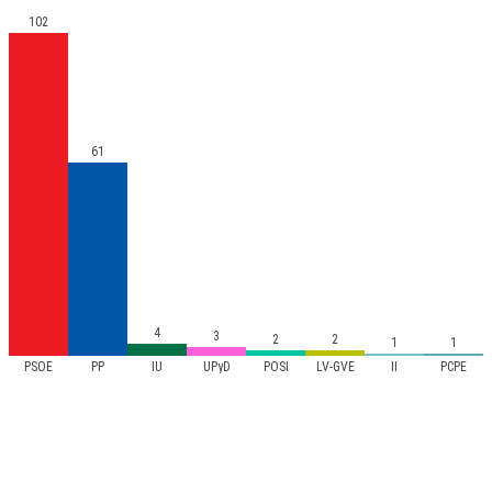
102
61
4
3
2
2
1
1
PSOE
PP
IU
UPyD
POSI
LV-GVE
II
PCPE