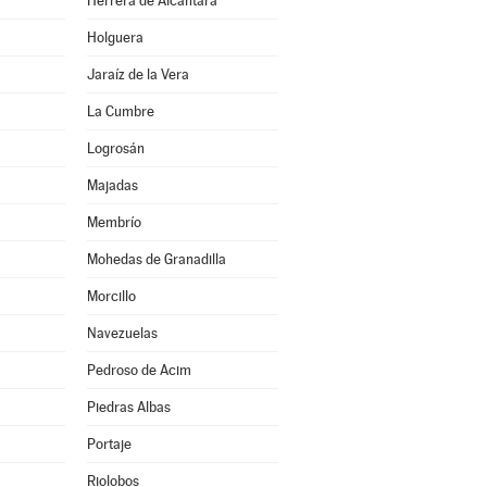
Herrera de Alcántara
Holguera
Jaraíz de la Vera
La Cumbre
Logrosán
Majadas
Membrío
Mohedas de Granadilla
Morcillo
Navezuelas
Pedroso de Acim
Piedras Albas
Portaje
Riolobos