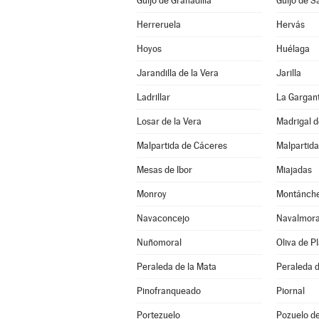
Guijo de Granadilla
Guijo de S
Herreruela
Hervás
Hoyos
Huélaga
Jarandilla de la Vera
Jarilla
Ladrillar
La Gargan
Losar de la Vera
Madrigal d
Malpartida de Cáceres
Malpartida
Mesas de Ibor
Miajadas
Monroy
Montánch
Navaconcejo
Navalmoral
Nuñomoral
Oliva de P
Peraleda de la Mata
Peraleda 
Pinofranqueado
Piornal
Portezuelo
Pozuelo d