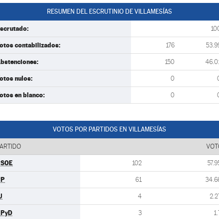
RESUMEN DEL ESCRUTINIO DE VILLAMESÍAS
scrutado:
10
otos contabilizados:
176
53.9
bstenciones:
150
46.0
otos nulos:
0
otos en blanco:
0
VOTOS POR PARTIDOS EN VILLAMESÍAS
ARTIDO
VOT
PSOE
102
57.9
PP
61
34.6
U
4
2.2
UPyD
3
1.