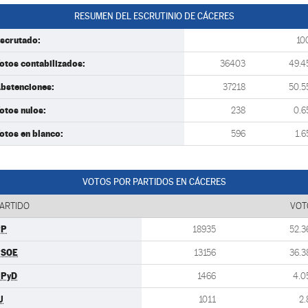
RESUMEN DEL ESCRUTINIO DE CÁCERES
scrutado:
10
otos contabilizados:
36403
49.4
bstenciones:
37218
50.5
otos nulos:
238
0.6
otos en blanco:
596
1.6
VOTOS POR PARTIDOS EN CÁCERES
ARTIDO
VOT
PP
18935
52.3
PSOE
13156
36.3
UPyD
1466
4.0
U
1011
2.