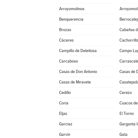
Arroyomolinos
Arroyomoli
Benquerencia
Berrocalej
Brozas
Cabañas de
Cáceres
Cachorrill
Campillo de Deleitosa
Campo Lu
Carcaboso
Carrascale
Casas de Don Antonio
Casas de 
Casas de Miravete
Casatejad
Cedillo
Cerezo
Coria
Cuacos de
Eljas
El Torno
Garciaz
Garganta l
Garvín
Gata