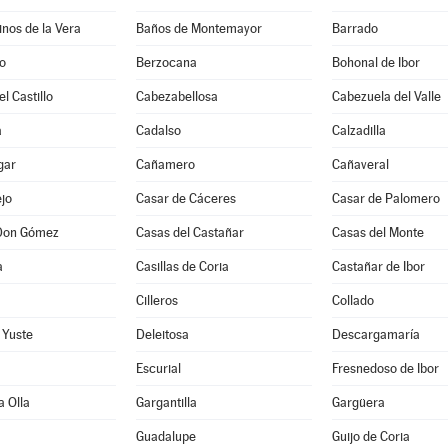
nos de la Vera
Baños de Montemayor
Barrado
o
Berzocana
Bohonal de Ibor
l Castillo
Cabezabellosa
Cabezuela del Valle
a
Cadalso
Calzadilla
gar
Cañamero
Cañaveral
jo
Casar de Cáceres
Casar de Palomero
Don Gómez
Casas del Castañar
Casas del Monte
a
Casillas de Coria
Castañar de Ibor
Cilleros
Collado
 Yuste
Deleitosa
Descargamaría
Escurial
Fresnedoso de Ibor
a Olla
Gargantilla
Gargüera
Guadalupe
Guijo de Coria