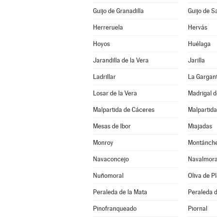
Guijo de Granadilla
Guijo de S
Herreruela
Hervás
Hoyos
Huélaga
Jarandilla de la Vera
Jarilla
Ladrillar
La Gargan
Losar de la Vera
Madrigal d
Malpartida de Cáceres
Malpartida
Mesas de Ibor
Miajadas
Monroy
Montánch
Navaconcejo
Navalmoral
Nuñomoral
Oliva de P
Peraleda de la Mata
Peraleda 
Pinofranqueado
Piornal