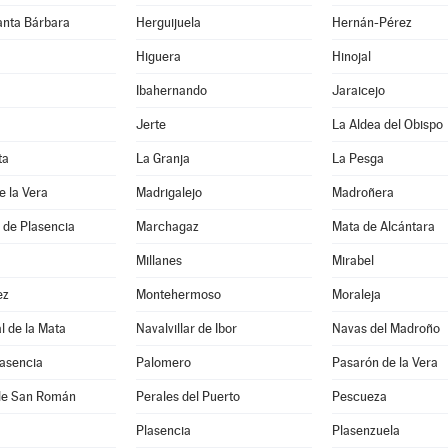
anta Bárbara
Herguijuela
Hernán-Pérez
Higuera
Hinojal
Ibahernando
Jaraicejo
Jerte
La Aldea del Obispo
ta
La Granja
La Pesga
e la Vera
Madrigalejo
Madroñera
 de Plasencia
Marchagaz
Mata de Alcántara
Millanes
Mirabel
ez
Montehermoso
Moraleja
 de la Mata
Navalvillar de Ibor
Navas del Madroño
lasencia
Palomero
Pasarón de la Vera
de San Román
Perales del Puerto
Pescueza
Plasencia
Plasenzuela