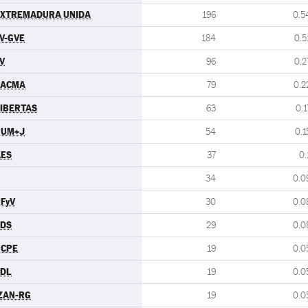
EXTREMADURA UNIDA
196
0.5
V-GVE
184
0.5
V
96
0.2
PACMA
79
0.2
IBERTAS
63
0.1
PUM+J
54
0.1
AES
37
0.
34
0.0
FyV
30
0.0
CDS
29
0.0
PCPE
19
0.0
CDL
19
0.0
ZAN-RG
19
0.0