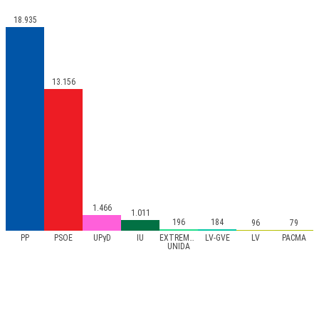
18.935
13.156
1.466
1.011
196
184
96
79
PP
PSOE
UPyD
IU
EXTREMADURA
LV-GVE
LV
PACMA
UNIDA