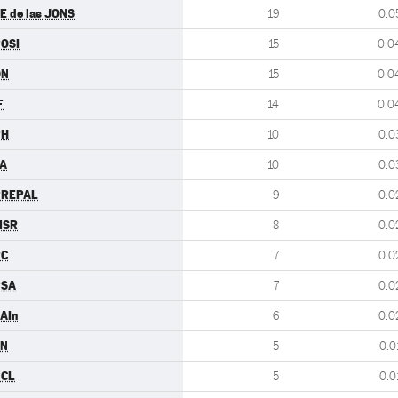
E de las JONS
19
0.0
OSI
15
0.0
DN
15
0.0
F
14
0.0
PH
10
0.0
A
10
0.0
PREPAL
9
0.0
MSR
8
0.0
RC
7
0.0
PSA
7
0.0
AIn
6
0.0
FN
5
0.0
UCL
5
0.0