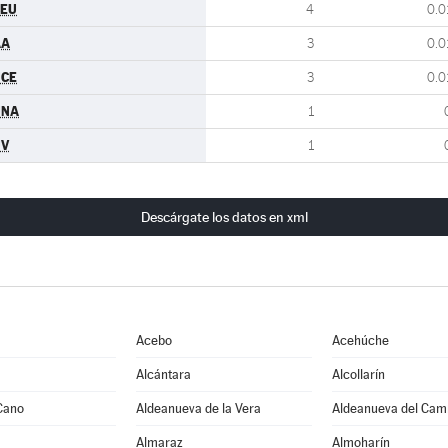
CEU
4
0.0
AA
3
0.0
UCE
3
0.0
UNA
1
UV
1
Descárgate los datos en xml
Acebo
Acehúche
Alcántara
Alcollarín
Cano
Aldeanueva de la Vera
Aldeanueva del Cam
Almaraz
Almoharín