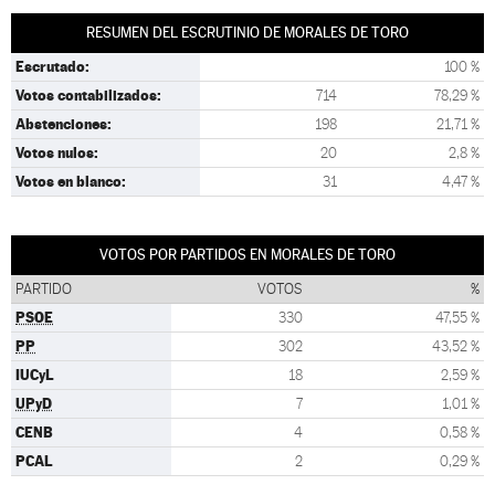
RESUMEN DEL ESCRUTINIO DE MORALES DE TORO
Escrutado:
100 %
Votos contabilizados:
714
78,29 %
Abstenciones:
198
21,71 %
Votos nulos:
20
2,8 %
Votos en blanco:
31
4,47 %
VOTOS POR PARTIDOS EN MORALES DE TORO
PARTIDO
VOTOS
%
PSOE
330
47,55 %
PP
302
43,52 %
IUCyL
18
2,59 %
UPyD
7
1,01 %
CENB
4
0,58 %
PCAL
2
0,29 %