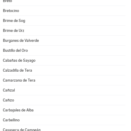
Bretó
Bretocino
Brime de Sog
Brime de Urz
Burganes de Valverde
Bustillo del Oro
Cabañas de Sayago
Calzadilla de Tera
Camarzana de Tera
Cañizal
Cañizo
Carbajales de Alba
Carbellino
Casaseca de Campeán