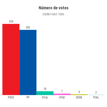
Número de votos
ESCRUTADO
100
%
330
302
18
7
4
2
PSOE
PP
IUCyL
UPyD
CENB
PCAL