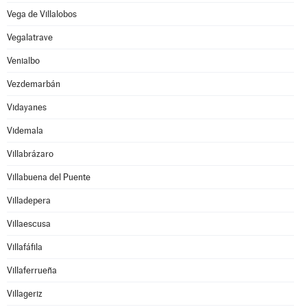
Vega de Villalobos
Vegalatrave
Venialbo
Vezdemarbán
Vidayanes
Videmala
Villabrázaro
Villabuena del Puente
Villadepera
Villaescusa
Villafáfila
Villaferrueña
Villageriz