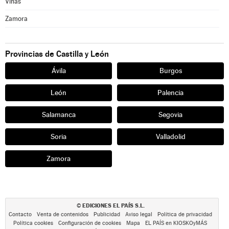
Viñas
Zamora
Provincias de Castilla y León
Ávila
Burgos
León
Palencia
Salamanca
Segovia
Soria
Valladolid
Zamora
EDICIONES EL PAÍS S.L.
©
Contacto
Venta de contenidos
Publicidad
Aviso legal
Política de privacidad
Política cookies
Configuración de cookies
Mapa
EL PAÍS en KIOSKOyMÁS