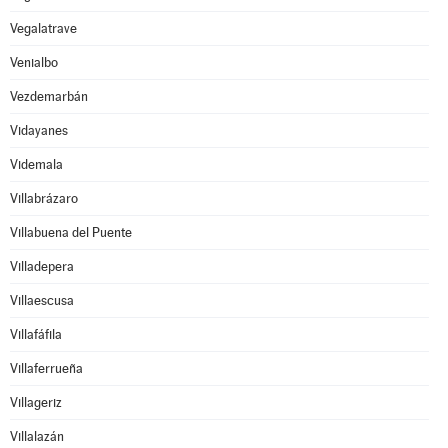
Vegalatrave
Venialbo
Vezdemarbán
Vidayanes
Videmala
Villabrázaro
Villabuena del Puente
Villadepera
Villaescusa
Villafáfila
Villaferrueña
Villageriz
Villalazán