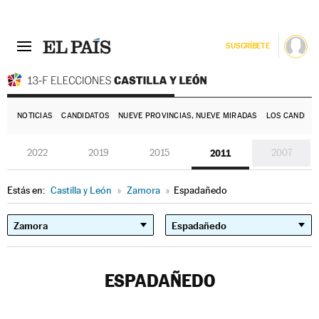
SUSCRÍBETE
E
NOTICIAS
CANDIDATOS
NUEVE PROVINCIAS, NUEVE MIRADAS
LOS CANDIDA
2022
2019
2015
2011
2007
Estás en:
Castilla y León
»
Zamora
»
Espadañedo
ESPADAÑEDO