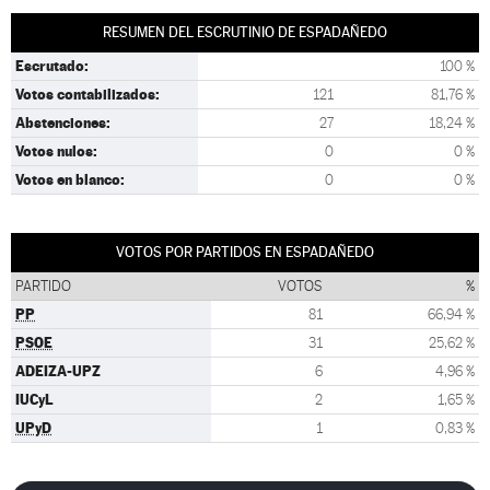
RESUMEN DEL ESCRUTINIO DE ESPADAÑEDO
Escrutado:
100 %
Votos contabilizados:
121
81,76 %
Abstenciones:
27
18,24 %
Votos nulos:
0
0 %
Votos en blanco:
0
0 %
VOTOS POR PARTIDOS EN ESPADAÑEDO
PARTIDO
VOTOS
%
PP
81
66,94 %
PSOE
31
25,62 %
ADEIZA-UPZ
6
4,96 %
IUCyL
2
1,65 %
UPyD
1
0,83 %