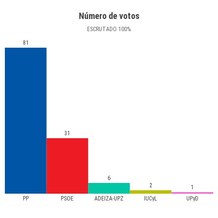
Número de votos
ESCRUTADO
100
%
81
31
6
2
1
PP
PSOE
ADEIZA-UPZ
IUCyL
UPyD