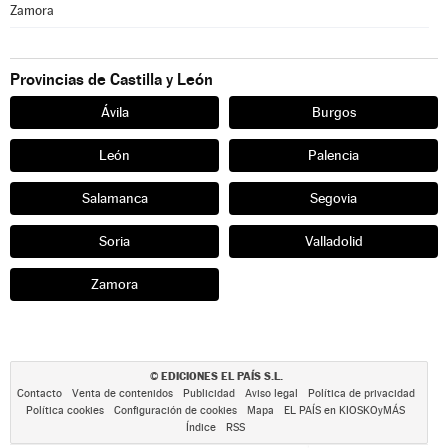
Zamora
Provincias de Castilla y León
Ávila
Burgos
León
Palencia
Salamanca
Segovia
Soria
Valladolid
Zamora
EDICIONES EL PAÍS S.L.
©
Contacto
Venta de contenidos
Publicidad
Aviso legal
Política de privacidad
Política cookies
Configuración de cookies
Mapa
EL PAÍS en KIOSKOyMÁS
Índice
RSS