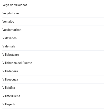
Vega de Villalobos
Vegalatrave
Venialbo
Vezdemarbán
Vidayanes
Videmala
Villabrázaro
Villabuena del Puente
Villadepera
Villaescusa
Villafáfila
Villaferrueña
Villageriz