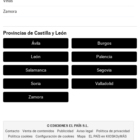
Viñas
Zamora
Provincias de Castilla y León
Ávila
Burgos
León
Palencia
Salamanca
Segovia
Soria
Valladolid
Zamora
EDICIONES EL PAÍS S.L.
©
Contacto
Venta de contenidos
Publicidad
Aviso legal
Política de privacidad
Política cookies
Configuración de cookies
Mapa
EL PAÍS en KIOSKOyMÁS