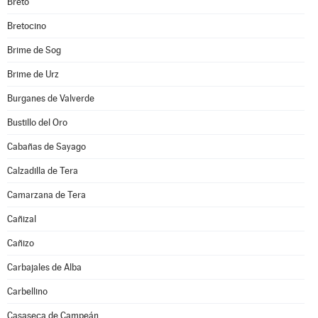
Bretó
Bretocino
Brime de Sog
Brime de Urz
Burganes de Valverde
Bustillo del Oro
Cabañas de Sayago
Calzadilla de Tera
Camarzana de Tera
Cañizal
Cañizo
Carbajales de Alba
Carbellino
Casaseca de Campeán