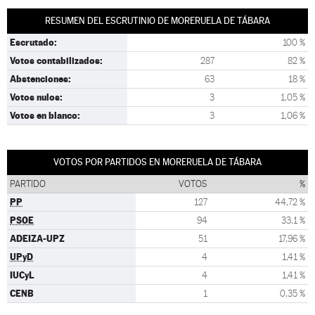
RESUMEN DEL ESCRUTINIO DE MORERUELA DE TÁBARA
Escrutado:
100 %
Votos contabilizados:
287
82 %
Abstenciones:
63
18 %
Votos nulos:
3
1,05 %
Votos en blanco:
3
1,06 %
VOTOS POR PARTIDOS EN MORERUELA DE TÁBARA
PARTIDO
VOTOS
%
PP
127
44,72 %
PSOE
94
33,1 %
ADEIZA-UPZ
51
17,96 %
UPyD
4
1,41 %
IUCyL
4
1,41 %
CENB
1
0,35 %