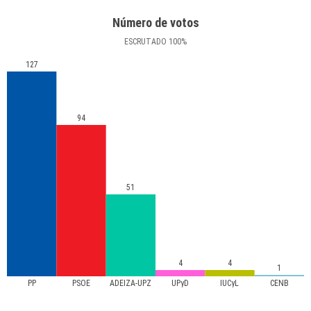
Número de votos
ESCRUTADO
100
%
127
94
51
4
4
1
PP
PSOE
ADEIZA-UPZ
UPyD
IUCyL
CENB