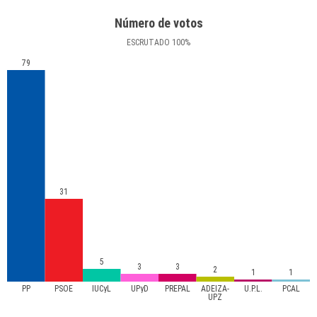
Número de votos
ESCRUTADO
100
%
79
31
5
3
3
2
1
1
PP
PSOE
IUCyL
UPyD
PREPAL
ADEIZA-
U.P.L.
PCAL
UPZ