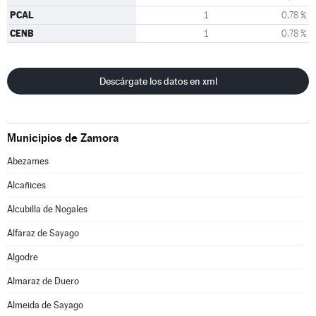
PCAL
1
0,78 %
CENB
1
0,78 %
Descárgate los datos en xml
Municipios de Zamora
Abezames
Alcañices
Alcubilla de Nogales
Alfaraz de Sayago
Algodre
Almaraz de Duero
Almeida de Sayago