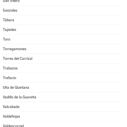
San Vitero
Sanzoles
Tábara
Tapioles
Toro
Torregamones
Torres del Carrizal
Trabazos
Trefacio
Uña de Quintana
Vadillo de la Guareña
Valcabado
Valdefinjas
Valdescorriel