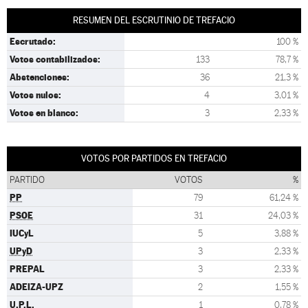
RESUMEN DEL ESCRUTINIO DE TREFACIO
Escrutado:
100 %
Votos contabilizados:
133
78,7 %
Abstenciones:
36
21,3 %
Votos nulos:
4
3,01 %
Votos en blanco:
3
2,33 %
VOTOS POR PARTIDOS EN TREFACIO
PARTIDO
VOTOS
%
PP
79
61,24 %
PSOE
31
24,03 %
IUCyL
5
3,88 %
UPyD
3
2,33 %
PREPAL
3
2,33 %
ADEIZA-UPZ
2
1,55 %
U.P.L.
1
0,78 %