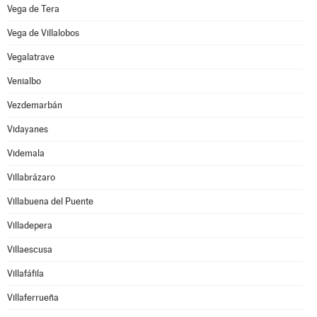
Vega de Tera
Vega de Villalobos
Vegalatrave
Venialbo
Vezdemarbán
Vidayanes
Videmala
Villabrázaro
Villabuena del Puente
Villadepera
Villaescusa
Villafáfila
Villaferrueña