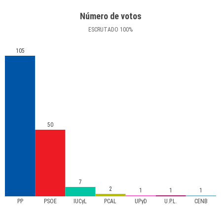
Número de votos
ESCRUTADO
100
%
105
50
7
2
1
1
1
PP
PSOE
IUCyL
PCAL
UPyD
U.P.L.
CENB