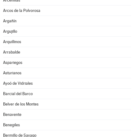
Arcenillas
Arcos de la Polvorosa
Argañín
Argujillo
Arquillinos
Arrabalde
Aspariegos
Asturianos
Ayoó de Vidriales
Barcial del Barco
Belver de los Montes
Benavente
Benegiles
Bermillo de Sayago