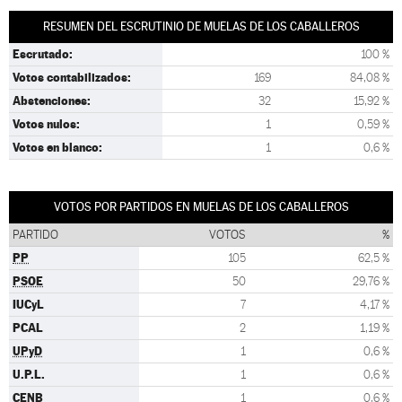
RESUMEN DEL ESCRUTINIO DE MUELAS DE LOS CABALLEROS
Escrutado:
100 %
Votos contabilizados:
169
84,08 %
Abstenciones:
32
15,92 %
Votos nulos:
1
0,59 %
Votos en blanco:
1
0,6 %
VOTOS POR PARTIDOS EN MUELAS DE LOS CABALLEROS
PARTIDO
VOTOS
%
PP
105
62,5 %
PSOE
50
29,76 %
IUCyL
7
4,17 %
PCAL
2
1,19 %
UPyD
1
0,6 %
U.P.L.
1
0,6 %
CENB
1
0,6 %