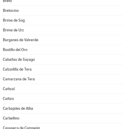
Bretó
Bretocino
Brime de Sog
Brime de Urz
Burganes de Valverde
Bustillo del Oro
Cabañas de Sayago
Calzadilla de Tera
Camarzana de Tera
Cañizal
Cañizo
Carbajales de Alba
Carbellino
Casaseca de Campeán