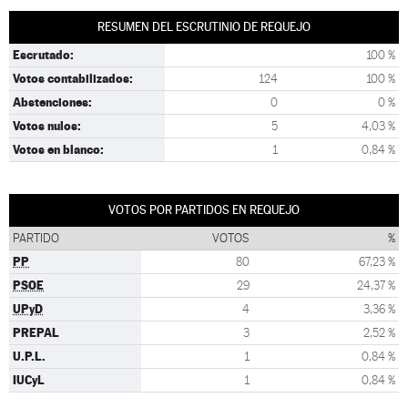
RESUMEN DEL ESCRUTINIO DE REQUEJO
Escrutado:
100 %
Votos contabilizados:
124
100 %
Abstenciones:
0
0 %
Votos nulos:
5
4,03 %
Votos en blanco:
1
0,84 %
VOTOS POR PARTIDOS EN REQUEJO
PARTIDO
VOTOS
%
PP
80
67,23 %
PSOE
29
24,37 %
UPyD
4
3,36 %
PREPAL
3
2,52 %
U.P.L.
1
0,84 %
IUCyL
1
0,84 %