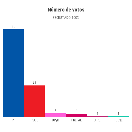
Número de votos
ESCRUTADO
100
%
80
29
4
3
1
1
PP
PSOE
UPyD
PREPAL
U.P.L.
IUCyL