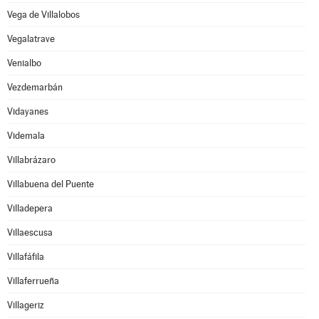
Vega de Villalobos
Vegalatrave
Venialbo
Vezdemarbán
Vidayanes
Videmala
Villabrázaro
Villabuena del Puente
Villadepera
Villaescusa
Villafáfila
Villaferrueña
Villageriz