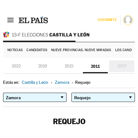
SUSCRÍBETE
E
NOTICIAS
CANDIDATOS
NUEVE PROVINCIAS, NUEVE MIRADAS
LOS CANDIDA
2022
2019
2015
2011
2007
Estás en:
Castilla y León
»
Zamora
»
Requejo
REQUEJO