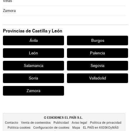
Viñas
Zamora
Provincias de Castilla y León
Ávila
Burgos
León
Palencia
Salamanca
Segovia
Soria
Valladolid
Zamora
EDICIONES EL PAÍS S.L.
©
Contacto
Venta de contenidos
Publicidad
Aviso legal
Política de privacidad
Política cookies
Configuración de cookies
Mapa
EL PAÍS en KIOSKOyMÁS