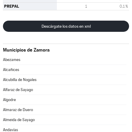
PREPAL
1
0,1 %
Descárgate los datos en xml
Municipios de Zamora
Abezames
Alcañices
Alcubilla de Nogales
Alfaraz de Sayago
Algodre
Almaraz de Duero
Almeida de Sayago
Andavías