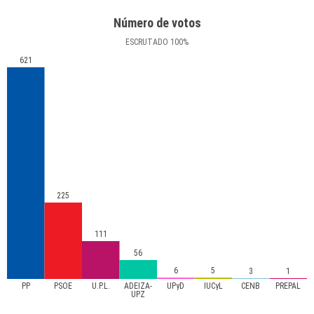
Número de votos
ESCRUTADO
100
%
621
225
111
56
6
5
3
1
PP
PSOE
U.P.L.
ADEIZA-
UPyD
IUCyL
CENB
PREPAL
UPZ