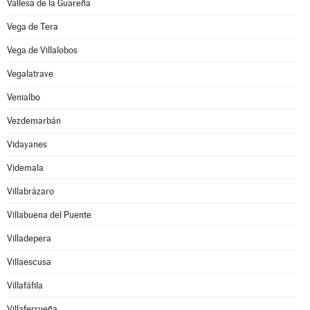
Vallesa de la Guareña
Vega de Tera
Vega de Villalobos
Vegalatrave
Venialbo
Vezdemarbán
Vidayanes
Videmala
Villabrázaro
Villabuena del Puente
Villadepera
Villaescusa
Villafáfila
Villaferrueña