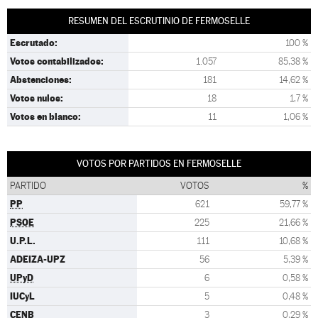
RESUMEN DEL ESCRUTINIO DE FERMOSELLE
Escrutado:
100 %
Votos contabilizados:
1.057
85,38 %
Abstenciones:
181
14,62 %
Votos nulos:
18
1,7 %
Votos en blanco:
11
1,06 %
VOTOS POR PARTIDOS EN FERMOSELLE
PARTIDO
VOTOS
%
PP
621
59,77 %
PSOE
225
21,66 %
U.P.L.
111
10,68 %
ADEIZA-UPZ
56
5,39 %
UPyD
6
0,58 %
IUCyL
5
0,48 %
CENB
3
0,29 %