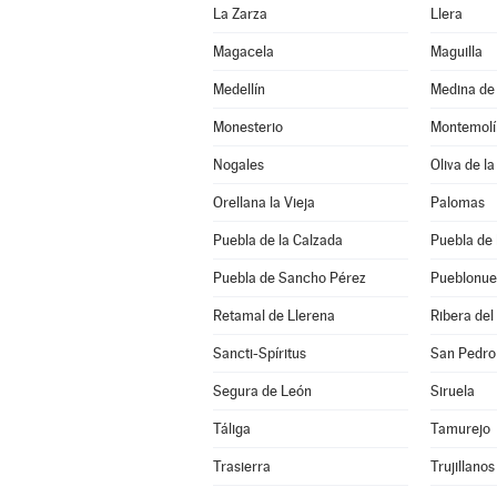
La Zarza
Llera
Magacela
Maguilla
Medellín
Medina de 
Monesterio
Montemolí
Nogales
Oliva de la
Orellana la Vieja
Palomas
Puebla de la Calzada
Puebla de 
Puebla de Sancho Pérez
Pueblonue
Retamal de Llerena
Ribera del
Sancti-Spíritus
San Pedro
Segura de León
Siruela
Táliga
Tamurejo
Trasierra
Trujillanos