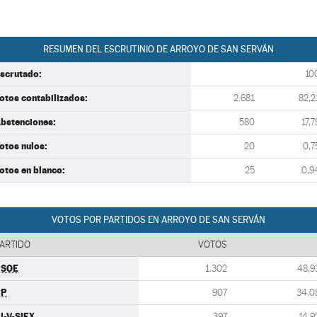
RESUMEN DEL ESCRUTINIO DE ARROYO DE SAN SERVÁN
scrutado:
10
otos contabilizados:
2.681
82,2
bstenciones:
580
17,7
otos nulos:
20
0,7
otos en blanco:
25
0,9
VOTOS POR PARTIDOS EN ARROYO DE SAN SERVÁN
ARTIDO
VOTOS
PSOE
1.302
48,9
PP
907
34,0
U-V-SIEX
397
14,9