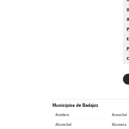
I
E
C
Municipios de Badajoz
Acedera
Aceuchal
Alconchel
Alconera