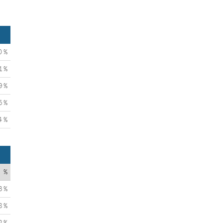
0 %
1 %
9 %
5 %
4 %
%
3 %
8 %
2 %