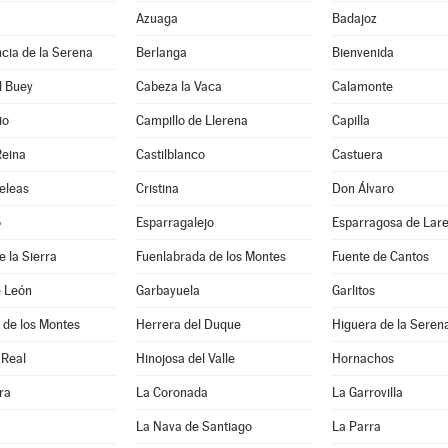
Azuaga
Badajoz
cia de la Serena
Berlanga
Bienvenida
l Buey
Cabeza la Vaca
Calamonte
io
Campillo de Llerena
Capilla
Reina
Castilblanco
Castuera
eleas
Cristina
Don Álvaro
o
Esparragalejo
Esparragosa de Lar
e la Sierra
Fuenlabrada de los Montes
Fuente de Cantos
e León
Garbayuela
Garlitos
 de los Montes
Herrera del Duque
Higuera de la Seren
 Real
Hinojosa del Valle
Hornachos
ra
La Coronada
La Garrovilla
La Nava de Santiago
La Parra