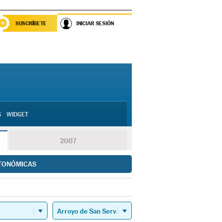
SUSCRÍBETE
INICIAR SESIÓN
S
WIDGET
2007
TONÓMICAS