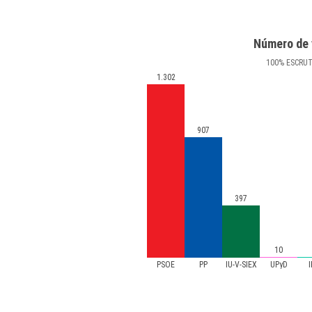
Número de 
100
%
ESCRU
1.302
907
397
10
PSOE
PP
IU-V-SIEX
UPyD