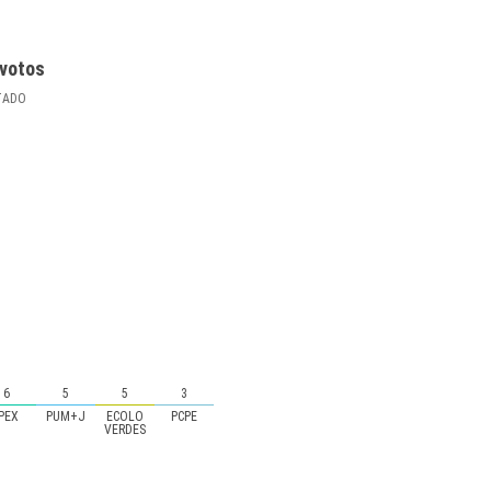
votos
TADO
6
5
5
3
IPEX
PUM+J
ECOLO
PCPE
VERDES