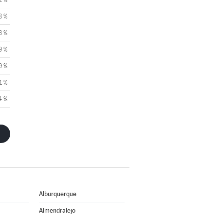
8 %
3 %
9 %
9 %
1 %
4 %
Alburquerque
Almendralejo