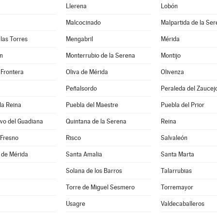
Llerena
Lobón
Malcocinado
Malpartida de la Se
las Torres
Mengabril
Mérida
n
Monterrubio de la Serena
Montijo
 Frontera
Oliva de Mérida
Olivenza
Peñalsordo
Peraleda del Zaucej
la Reina
Puebla del Maestre
Puebla del Prior
vo del Guadiana
Quintana de la Serena
Reina
 Fresno
Risco
Salvaleón
 de Mérida
Santa Amalia
Santa Marta
Solana de los Barros
Talarrubias
Torre de Miguel Sesmero
Torremayor
Usagre
Valdecaballeros