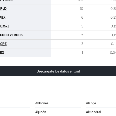
UPyD
10
0,3
PEX
6
0,2
PUM+J
5
0,1
COLO VERDES
5
0,1
PCPE
3
0,1
EX
1
0,0
Descárgate los datos en xml
Ahillones
Alange
Aljucén
Almendral