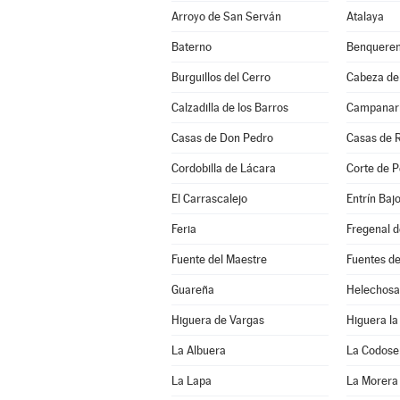
Arroyo de San Serván
Atalaya
Baterno
Benqueren
Burguillos del Cerro
Cabeza de
Calzadilla de los Barros
Campanar
Casas de Don Pedro
Casas de 
Cordobilla de Lácara
Corte de P
El Carrascalejo
Entrín Baj
Feria
Fregenal d
Fuente del Maestre
Fuentes d
Guareña
Helechosa
Higuera de Vargas
Higuera la
La Albuera
La Codose
La Lapa
La Morera