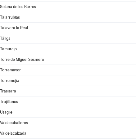
Solana de los Barros
Talarrubias
Talavera la Real
Táliga
Tamurejo
Torre de Miguel Sesmero
Torremayor
Torremejía
Trasierra
Trujillanos
Usagre
Valdecaballeros
Valdelacalzada