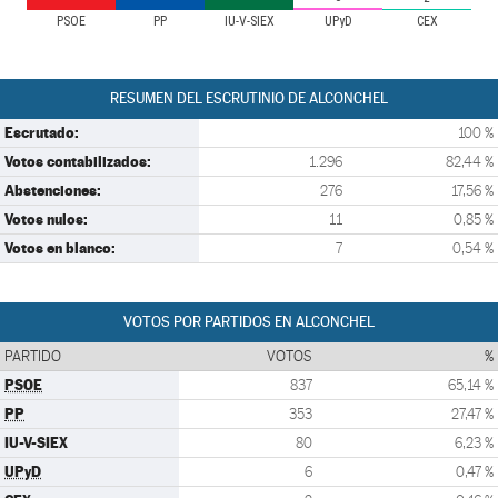
PSOE
PP
IU-V-SIEX
UPyD
CEX
RESUMEN DEL ESCRUTINIO DE ALCONCHEL
Escrutado:
100 %
Votos contabilizados:
1.296
82,44 %
Abstenciones:
276
17,56 %
Votos nulos:
11
0,85 %
Votos en blanco:
7
0,54 %
VOTOS POR PARTIDOS EN ALCONCHEL
PARTIDO
VOTOS
%
PSOE
837
65,14 %
PP
353
27,47 %
IU-V-SIEX
80
6,23 %
UPyD
6
0,47 %