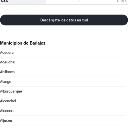
CEX
2
0,16 %
Descárgate los datos en xml
Municipios de Badajoz
Acedera
Aceuchal
Ahillones
Alange
Alburquerque
Alconchel
Alconera
Aljucén