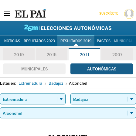
SUSCRÍBETE
26M | Elec
NOTICIAS
RESULTADOS 2023
RESULTADOS 2019
PACTOS
MUNICIPALE
2019
2015
2011
2007
MUNICIPALES
AUTONÓMICAS
Estás en:
Extremadura
»
Badajoz
»
Alconchel