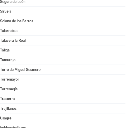
Segura de León
Siruela
Solana de los Barros
Talarrubias
Talavera la Real
Táliga
Tamurejo
Torre de Miguel Sesmero
Torremayor
Torremejía
Trasierra
Trujillanos
Usagre
Valdecaballeros