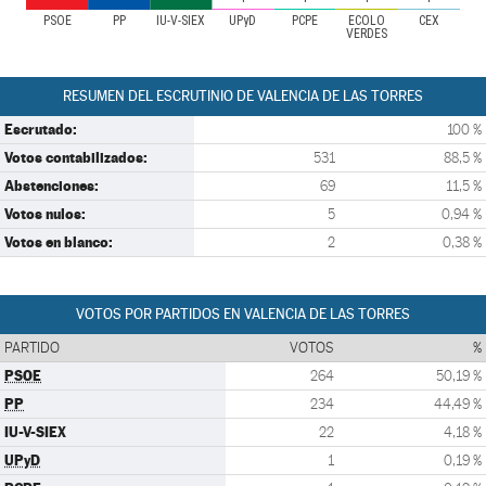
PSOE
PP
IU-V-SIEX
UPyD
PCPE
ECOLO
CEX
VERDES
RESUMEN DEL ESCRUTINIO DE VALENCIA DE LAS TORRES
Escrutado:
100 %
Votos contabilizados:
531
88,5 %
Abstenciones:
69
11,5 %
Votos nulos:
5
0,94 %
Votos en blanco:
2
0,38 %
VOTOS POR PARTIDOS EN VALENCIA DE LAS TORRES
PARTIDO
VOTOS
%
PSOE
264
50,19 %
PP
234
44,49 %
IU-V-SIEX
22
4,18 %
UPyD
1
0,19 %