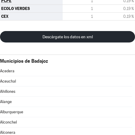
PCPE
1
0,19 %
ECOLO VERDES
1
0,19 %
CEX
1
0,19 %
Descárgate los datos en xml
Municipios de Badajoz
Acedera
Aceuchal
Ahillones
Alange
Alburquerque
Alconchel
Alconera