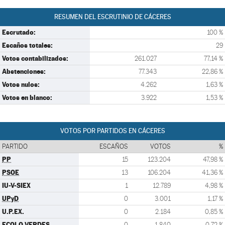
RESUMEN DEL ESCRUTINIO DE CÁCERES
Escrutado:
100 %
Escaños totales:
29
Votos contabilizados:
261.027
77,14 %
Abstenciones:
77.343
22,86 %
Votos nulos:
4.262
1,63 %
Votos en blanco:
3.922
1,53 %
VOTOS POR PARTIDOS EN CÁCERES
PARTIDO
ESCAÑOS
VOTOS
%
PP
15
123.204
47,98 %
PSOE
13
106.204
41,36 %
IU-V-SIEX
1
12.789
4,98 %
UPyD
0
3.001
1,17 %
U.P.EX.
0
2.184
0,85 %
ECOLO VERDES
0
1.840
0,72 %