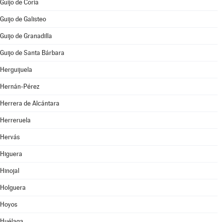
Guijo de Coria
Guijo de Galisteo
Guijo de Granadilla
Guijo de Santa Bárbara
Herguijuela
Hernán-Pérez
Herrera de Alcántara
Herreruela
Hervás
Higuera
Hinojal
Holguera
Hoyos
Huélaga