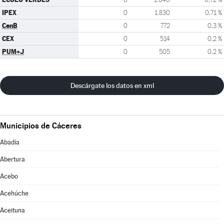
IPEX
0
1.830
0,71 %
CenB
0
772
0,3 %
CEX
0
514
0,2 %
PUM+J
0
505
0,2 %
Descárgate los datos en xml
Municipios de Cáceres
Abadía
Abertura
Acebo
Acehúche
Aceituna