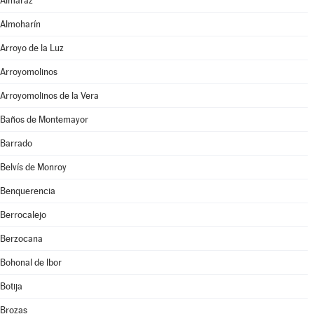
Almaraz
Almoharín
Arroyo de la Luz
Arroyomolinos
Arroyomolinos de la Vera
Baños de Montemayor
Barrado
Belvís de Monroy
Benquerencia
Berrocalejo
Berzocana
Bohonal de Ibor
Botija
Brozas