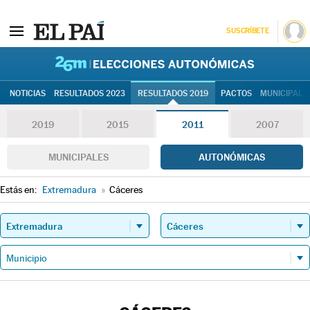
SUSCRÍBETE
26M | Elec
NOTICIAS
RESULTADOS 2023
RESULTADOS 2019
PACTOS
MUNICIPALE
2019
2015
2011
2007
MUNICIPALES
AUTONÓMICAS
Estás en:
Extremadura
»
Cáceres