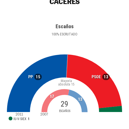
CÁCERES
Escaños
100
%
ESCRUTADO
15
13
PP
PSOE
Mayoría
absoluta
15
17
13
29
ESCAÑOS
2011
2007
IU-V-SIEX
1