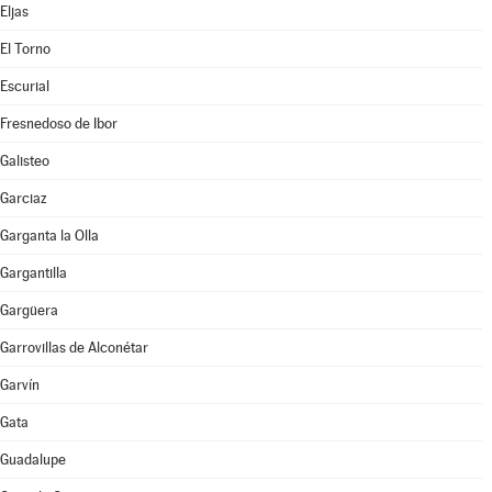
Eljas
El Torno
Escurial
Fresnedoso de Ibor
Galisteo
Garciaz
Garganta la Olla
Gargantilla
Gargüera
Garrovillas de Alconétar
Garvín
Gata
Guadalupe