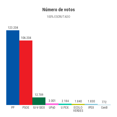
Número de votos
100
%
ESCRUTADO
123.204
106.204
12.789
3.001
2.184
1.840
1.830
772
PP
PSOE
IU-V-SIEX
UPyD
U.P.EX.
ECOLO
IPEX
CenB
VERDES