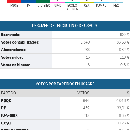
PSOE
PP
IU-V-SIEX
UPyD
ECOLO
CEX
PUM+J
IPEX
VERDES
RESUMEN DEL ESCRUTINIO DE USAGRE
Escrutado:
100 %
Votos contabilizados:
1.349
83,68 %
Abstenciones:
263
16,32 %
Votos nulos:
16
1,19 %
Votos en blanco:
8
0,6 %
VOTOS POR PARTIDOS EN USAGRE
PARTIDO
VOTOS
%
PSOE
646
48,46 %
PP
452
33,91 %
IU-V-SIEX
218
16,35 %
UPyD
3
0,23 %