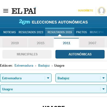
SUSCRÍBETE
26M | Elec
NOTICIAS
RESULTADOS 2023
RESULTADOS 2019
PACTOS
MUNICIPALE
2019
2015
2011
2007
MUNICIPALES
AUTONÓMICAS
Estás en:
Extremadura
»
Badajoz
»
Usagre