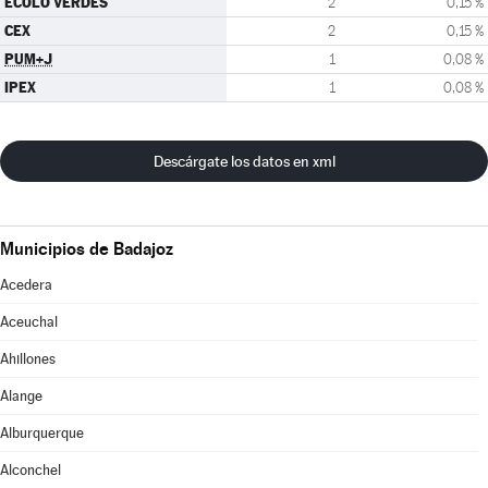
ECOLO VERDES
2
0,15 %
CEX
2
0,15 %
PUM+J
1
0,08 %
IPEX
1
0,08 %
Descárgate los datos en xml
Municipios de Badajoz
Acedera
Aceuchal
Ahillones
Alange
Alburquerque
Alconchel