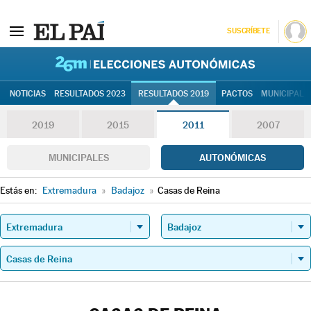
SUSCRÍBETE
26M | Elec
NOTICIAS
RESULTADOS 2023
RESULTADOS 2019
PACTOS
MUNICIPALE
2019
2015
2011
2007
MUNICIPALES
AUTONÓMICAS
Estás en:
Extremadura
»
Badajoz
»
Casas de Reina