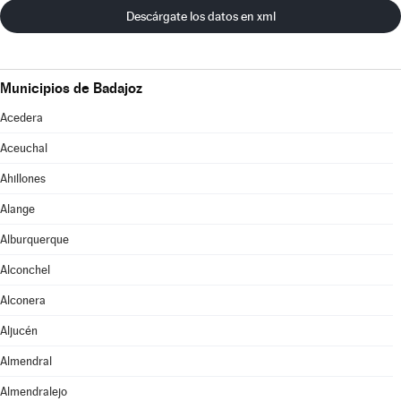
Descárgate los datos en xml
Municipios de Badajoz
Acedera
Aceuchal
Ahillones
Alange
Alburquerque
Alconchel
Alconera
Aljucén
Almendral
Almendralejo