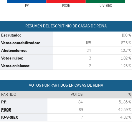
PP
PSOE
IU-V-SIEX
RESUMEN DEL ESCRUTINIO DE CASAS DE REINA
Escrutado:
100 %
Votos contabilizados:
165
87,3 %
Abstenciones:
24
12,7 %
Votos nulos:
3
1,82 %
Votos en blanco:
2
1,23 %
VOTOS POR PARTIDOS EN CASAS DE REINA
PARTIDO
VOTOS
%
PP
84
51,85 %
PSOE
69
42,59 %
IU-V-SIEX
7
4,32 %