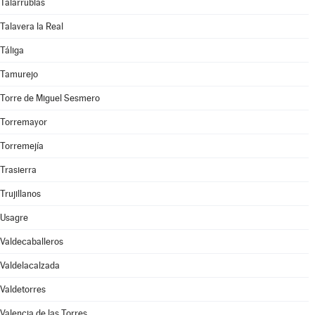
Talarrubias
Talavera la Real
Táliga
Tamurejo
Torre de Miguel Sesmero
Torremayor
Torremejía
Trasierra
Trujillanos
Usagre
Valdecaballeros
Valdelacalzada
Valdetorres
Valencia de las Torres