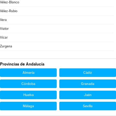
Vélez-Blanco
Vélez-Rubio
Vera
Viator
Vícar
Zurgena
Provincias de Andalucía
Almería
Cádiz
Córdoba
Granada
Huelva
Jaén
Málaga
Sevilla