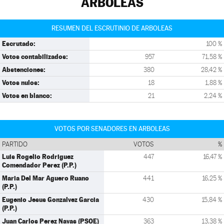
ARBOLEAS
RESUMEN DEL ESCRUTINIO DE ARBOLEAS
Escrutado:
100 %
Votos contabilizados:
957
71,58 %
Abstenciones:
380
28,42 %
Votos nulos:
18
1,88 %
Votos en blanco:
21
2,24 %
VOTOS POR SENADORES EN ARBOLEAS
PARTIDO
VOTOS
%
Luis Rogelio Rodriguez
447
16,47 %
Comendador Perez (P.P.)
Maria Del Mar Aguero Ruano
441
16,25 %
(P.P.)
Eugenio Jesus Gonzalvez Garcia
430
15,84 %
(P.P.)
Juan Carlos Perez Navas (PSOE)
363
13,38 %