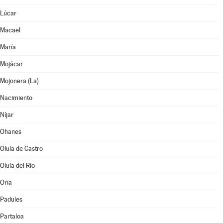
Lúcar
Macael
María
Mojácar
Mojonera (La)
Nacimiento
Níjar
Ohanes
Olula de Castro
Olula del Río
Oria
Padules
Partaloa