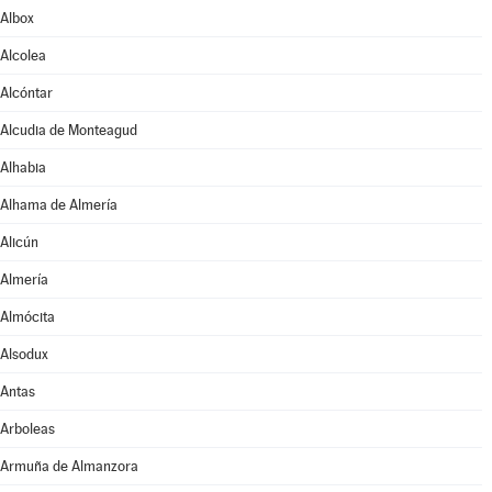
Albox
Alcolea
Alcóntar
Alcudia de Monteagud
Alhabia
Alhama de Almería
Alicún
Almería
Almócita
Alsodux
Antas
Arboleas
Armuña de Almanzora