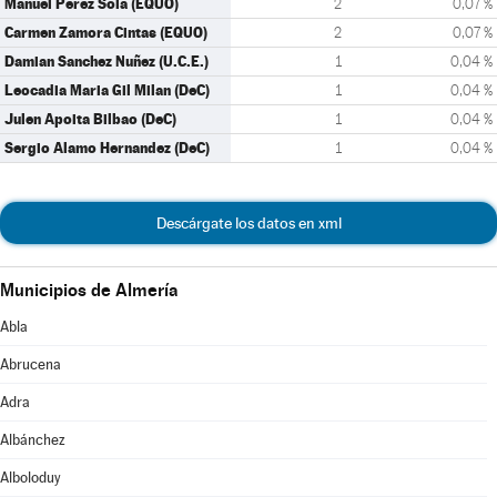
Manuel Perez Sola (EQUO)
2
0,07 %
Carmen Zamora Cintas (EQUO)
2
0,07 %
Damian Sanchez Nuñez (U.C.E.)
1
0,04 %
Leocadia Maria Gil Milan (DeC)
1
0,04 %
Julen Apoita Bilbao (DeC)
1
0,04 %
Sergio Alamo Hernandez (DeC)
1
0,04 %
Descárgate los datos en xml
Municipios de Almería
Abla
Abrucena
Adra
Albánchez
Alboloduy