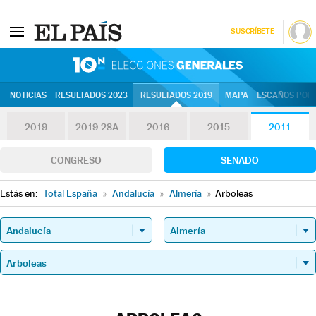
SUSCRÍBETE
10N | Eleccion
NOTICIAS
RESULTADOS 2023
RESULTADOS 2019
MAPA
ESCAÑOS POR 
2019
2019-28A
2016
2015
2011
CONGRESO
SENADO
Estás en:
Total España
»
Andalucía
»
Almería
»
Arboleas