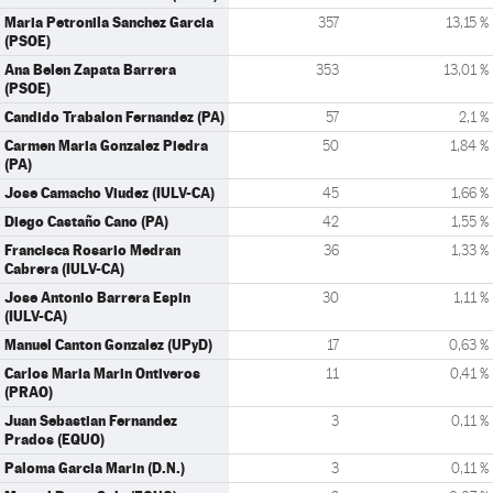
Maria Petronila Sanchez Garcia
357
13,15 %
(PSOE)
Ana Belen Zapata Barrera
353
13,01 %
(PSOE)
Candido Trabalon Fernandez (PA)
57
2,1 %
Carmen Maria Gonzalez Piedra
50
1,84 %
(PA)
Jose Camacho Viudez (IULV-CA)
45
1,66 %
Diego Castaño Cano (PA)
42
1,55 %
Francisca Rosario Medran
36
1,33 %
Cabrera (IULV-CA)
Jose Antonio Barrera Espin
30
1,11 %
(IULV-CA)
Manuel Canton Gonzalez (UPyD)
17
0,63 %
Carlos Maria Marin Ontiveros
11
0,41 %
(PRAO)
Juan Sebastian Fernandez
3
0,11 %
Prados (EQUO)
Paloma Garcia Marin (D.N.)
3
0,11 %