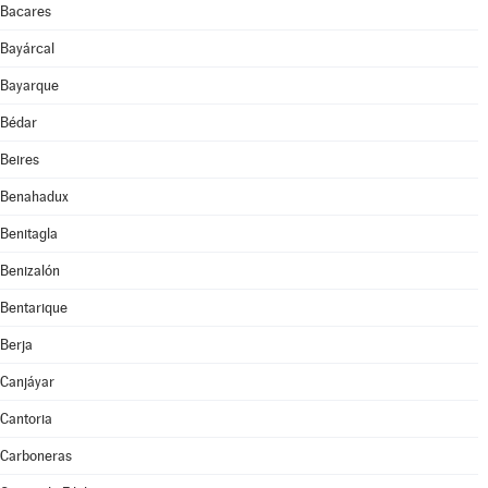
Bacares
Bayárcal
Bayarque
Bédar
Beires
Benahadux
Benitagla
Benizalón
Bentarique
Berja
Canjáyar
Cantoria
Carboneras