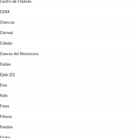
Castro de Filabres
CERA
Chercos
Chirivel
Cóbdar
Cuevas del Almanzora
Dalías
Ejido (El)
Enix
Felix
Fines
Fiñana
Fondón
Gádor