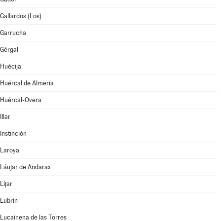
Gallardos (Los)
Garrucha
Gérgal
Huécija
Huércal de Almería
Huércal-Overa
Illar
Instinción
Laroya
Láujar de Andarax
Líjar
Lubrín
Lucainena de las Torres