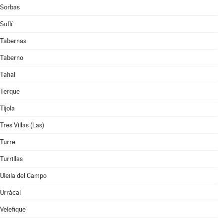
Sorbas
Suflí
Tabernas
Taberno
Tahal
Terque
Tíjola
Tres Villas (Las)
Turre
Turrillas
Uleila del Campo
Urrácal
Velefique