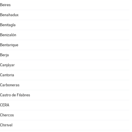
Beires
Benahadux
Benitagla
Benizalón
Bentarique
Berja
Canjáyar
Cantoria
Carboneras
Castro de Filabres
CERA
Chercos
Chirivel