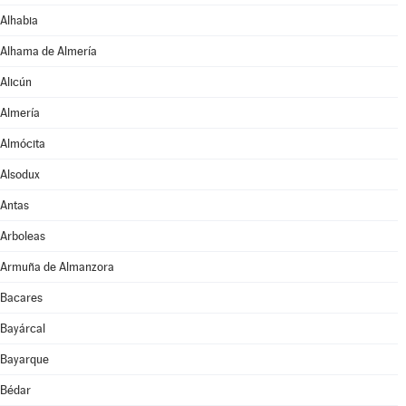
Alhabia
Alhama de Almería
Alicún
Almería
Almócita
Alsodux
Antas
Arboleas
Armuña de Almanzora
Bacares
Bayárcal
Bayarque
Bédar