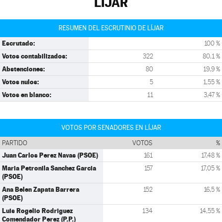
LÍJAR
RESUMEN DEL ESCRUTINIO DE LÍJAR
Escrutado:
100 %
Votos contabilizados:
322
80,1 %
Abstenciones:
80
19,9 %
Votos nulos:
5
1,55 %
Votos en blanco:
11
3,47 %
VOTOS POR SENADORES EN LÍJAR
PARTIDO
VOTOS
%
Juan Carlos Perez Navas (PSOE)
161
17,48 %
Maria Petronila Sanchez Garcia
157
17,05 %
(PSOE)
Ana Belen Zapata Barrera
152
16,5 %
(PSOE)
Luis Rogelio Rodriguez
134
14,55 %
Comendador Perez (P.P.)