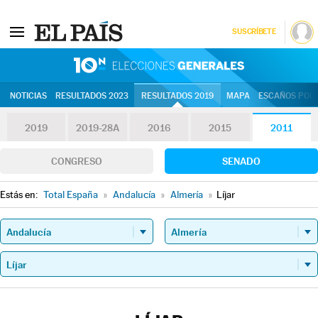
SUSCRÍBETE
10N | Eleccion
NOTICIAS
RESULTADOS 2023
RESULTADOS 2019
MAPA
ESCAÑOS POR 
2019
2019-28A
2016
2015
2011
CONGRESO
SENADO
Estás en:
Total España
»
Andalucía
»
Almería
»
Líjar