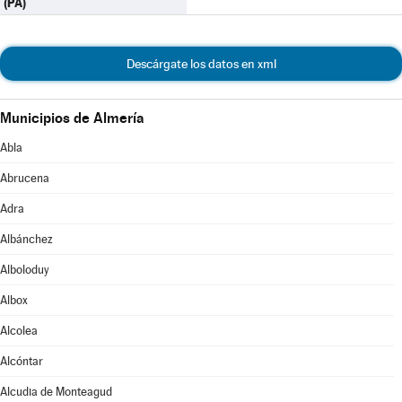
(PA)
Descárgate los datos en xml
Municipios de Almería
Abla
Abrucena
Adra
Albánchez
Alboloduy
Albox
Alcolea
Alcóntar
Alcudia de Monteagud