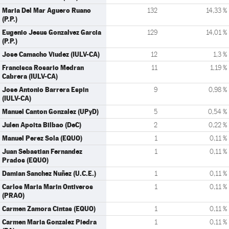
Maria Del Mar Aguero Ruano
132
14,33 %
(P.P.)
Eugenio Jesus Gonzalvez Garcia
129
14,01 %
(P.P.)
Jose Camacho Viudez (IULV-CA)
12
1,3 %
Francisca Rosario Medran
11
1,19 %
Cabrera (IULV-CA)
Jose Antonio Barrera Espin
9
0,98 %
(IULV-CA)
Manuel Canton Gonzalez (UPyD)
5
0,54 %
Julen Apoita Bilbao (DeC)
2
0,22 %
Manuel Perez Sola (EQUO)
1
0,11 %
Juan Sebastian Fernandez
1
0,11 %
Prados (EQUO)
Damian Sanchez Nuñez (U.C.E.)
1
0,11 %
Carlos Maria Marin Ontiveros
1
0,11 %
(PRAO)
Carmen Zamora Cintas (EQUO)
1
0,11 %
Carmen Maria Gonzalez Piedra
1
0,11 %