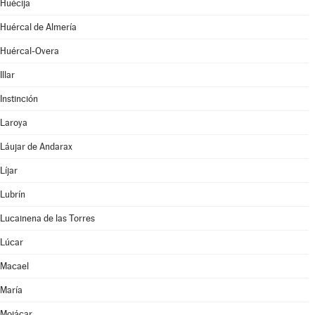
Huécija
Huércal de Almería
Huércal-Overa
Illar
Instinción
Laroya
Láujar de Andarax
Líjar
Lubrín
Lucainena de las Torres
Lúcar
Macael
María
Mojácar