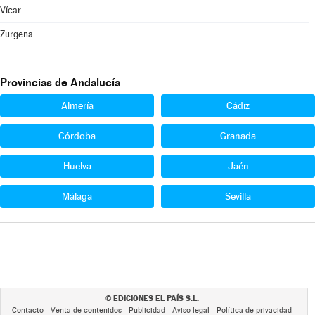
Vícar
Zurgena
Provincias de Andalucía
Almería
Cádiz
Córdoba
Granada
Huelva
Jaén
Málaga
Sevilla
EDICIONES EL PAÍS S.L.
©
Contacto
Venta de contenidos
Publicidad
Aviso legal
Política de privacidad