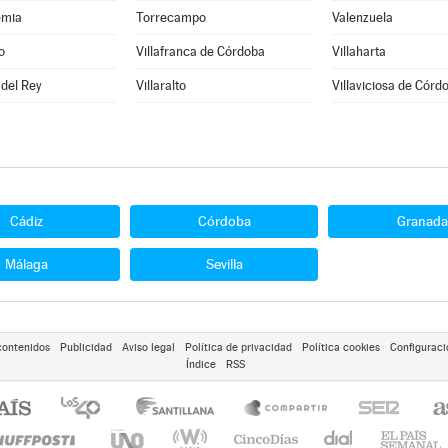
emia
Torrecampo
Valenzuela
o
Villafranca de Córdoba
Villaharta
 del Rey
Villaralto
Villaviciosa de Córd
Cádiz
Córdoba
Granada
Málaga
Sevilla
contenidos
Publicidad
Aviso legal
Política de privacidad
Política cookies
Configuraci
Índice
RSS