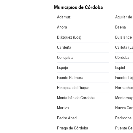
Municipios de Córdoba
Adamuz
Aguilar de
Añora
Baena
Blázquez (Los)
Bujalance
Cardeña
Carlota (L
Conquista
Córdoba
Espejo
Espiel
Fuente Palmera
Fuente-Tój
Hinojosa del Duque
Hornachue
Montalbán de Córdoba
Montemay
Moriles
Nueva Car
Pedro Abad
Pedroche
Priego de Córdoba
Puente Gen