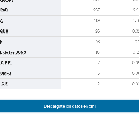
UPyD
237
2,9
PA
119
1,4
EQUO
26
0,3
b
16
0,
E de las JONS
10
0,1
.C.P.E.
7
0,0
PUM+J
5
0,0
.C.E.
2
0,0
Descárgate los datos en xml