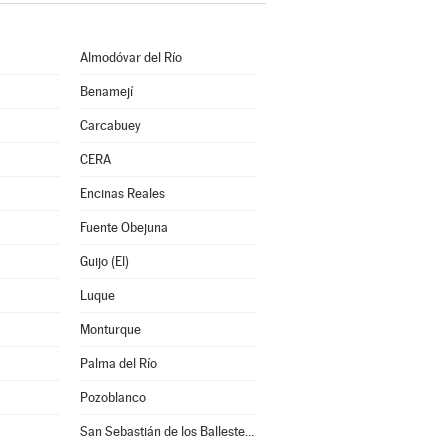
Almodóvar del Río
Benamejí
Carcabuey
CERA
Encinas Reales
Fuente Obejuna
Guijo (El)
Luque
Monturque
Palma del Río
Pozoblanco
San Sebastián de los Ballesteros