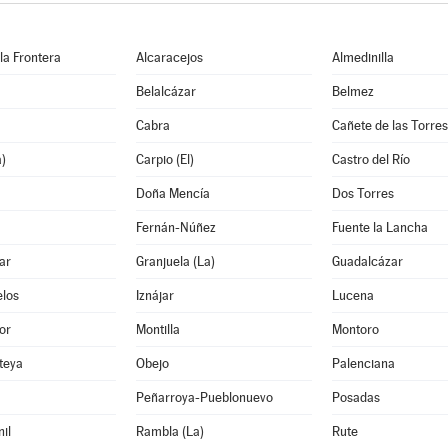
 la Frontera
Alcaracejos
Almedinilla
Belalcázar
Belmez
Cabra
Cañete de las Torres
a)
Carpio (El)
Castro del Río
Doña Mencía
Dos Torres
Fernán-Núñez
Fuente la Lancha
ar
Granjuela (La)
Guadalcázar
los
Iznájar
Lucena
or
Montilla
Montoro
teya
Obejo
Palenciana
Peñarroya-Pueblonuevo
Posadas
il
Rambla (La)
Rute