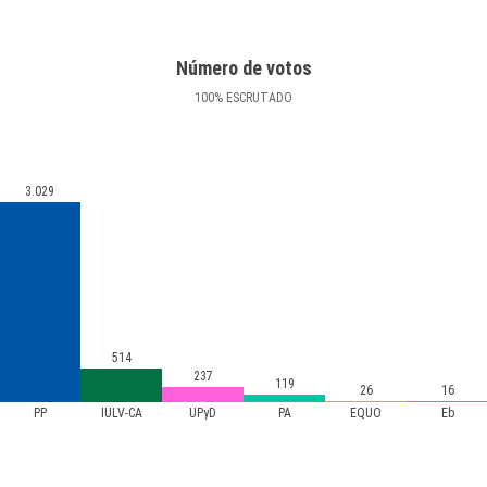
Número de votos
100
%
ESCRUTADO
3.029
514
237
119
26
16
PP
IULV-CA
UPyD
PA
EQUO
Eb