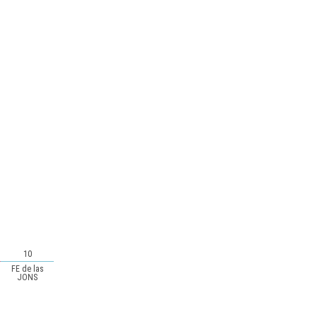
10
FE de las
JONS