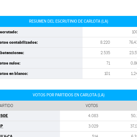
RESUMEN DEL ESCRUTINIO DE CARLOTA (LA)
scrutado:
10
otos contabilizados:
8.220
76,4
bstenciones:
2.535
23,5
otos nulos:
71
0,8
otos en blanco:
101
1,2
VOTOS POR PARTIDOS EN CARLOTA (LA)
ARTIDO
VOTOS
PSOE
4.083
50,
PP
3.029
37,1
ULV-CA
514
6,3