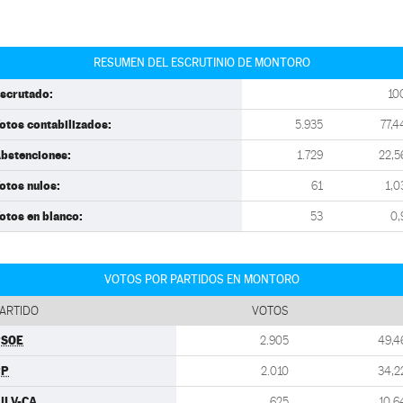
RESUMEN DEL ESCRUTINIO DE MONTORO
scrutado:
10
otos contabilizados:
5.935
77,4
bstenciones:
1.729
22,5
otos nulos:
61
1,0
otos en blanco:
53
0,
VOTOS POR PARTIDOS EN MONTORO
ARTIDO
VOTOS
PSOE
2.905
49,4
PP
2.010
34,2
ULV-CA
625
10,6