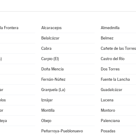
 la Frontera
Alcaracejos
Almedinilla
Belalcázar
Belmez
Cabra
Cañete de las Torres
a)
Carpio (El)
Castro del Río
Doña Mencía
Dos Torres
Fernán-Núñez
Fuente la Lancha
ar
Granjuela (La)
Guadalcázar
los
Iznájar
Lucena
or
Montilla
Montoro
teya
Obejo
Palenciana
Peñarroya-Pueblonuevo
Posadas