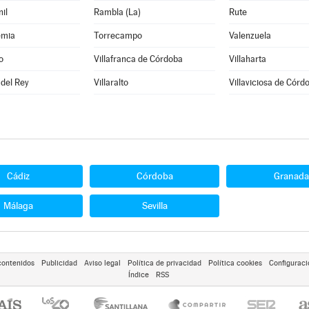
il
Rambla (La)
Rute
emia
Torrecampo
Valenzuela
o
Villafranca de Córdoba
Villaharta
 del Rey
Villaralto
Villaviciosa de Córd
Cádiz
Córdoba
Granada
Málaga
Sevilla
contenidos
Publicidad
Aviso legal
Política de privacidad
Política cookies
Configuraci
Índice
RSS