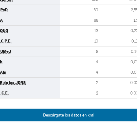
UPyD
150
2,5
PA
88
1,
EQUO
13
0,2
.C.P.E.
10
0,1
PUM+J
8
0,1
b
4
0,0
AIn
4
0,0
E de las JONS
2
0,0
.C.E.
2
0,0
Descárgate los datos en xml