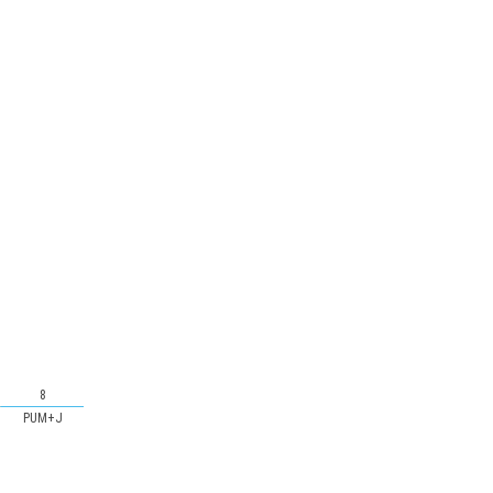
8
PUM+J