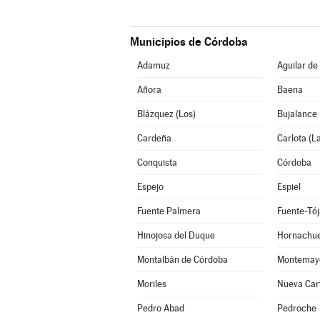
Municipios de Córdoba
Adamuz
Aguilar de
Añora
Baena
Blázquez (Los)
Bujalance
Cardeña
Carlota (L
Conquista
Córdoba
Espejo
Espiel
Fuente Palmera
Fuente-Tój
Hinojosa del Duque
Hornachue
Montalbán de Córdoba
Montemay
Moriles
Nueva Car
Pedro Abad
Pedroche