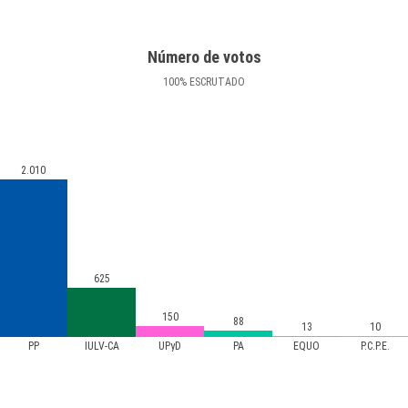
Número de votos
100
%
ESCRUTADO
2.010
625
150
88
13
10
PP
IULV-CA
UPyD
PA
EQUO
P.C.P.E.