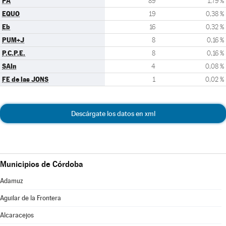
PA
89
1,79 %
EQUO
19
0,38 %
Eb
16
0,32 %
PUM+J
8
0,16 %
P.C.P.E.
8
0,16 %
SAIn
4
0,08 %
FE de las JONS
1
0,02 %
Descárgate los datos en xml
Municipios de Córdoba
Adamuz
Aguilar de la Frontera
Alcaracejos