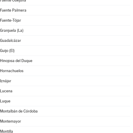
Fuente Obejuna
Fuente Palmera
Fuente-Tójar
Granjuela (La)
Guadalcázar
Guijo (El)
Hinojosa del Duque
Hornachuelos
Iznájar
Lucena
Luque
Montalbán de Córdoba
Montemayor
Montilla