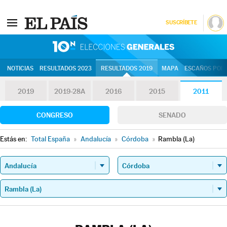
SUSCRÍBETE
10N | Eleccion
NOTICIAS
RESULTADOS 2023
RESULTADOS 2019
MAPA
ESCAÑOS POR 
2019
2019-28A
2016
2015
2011
CONGRESO
SENADO
Estás en:
Total España
»
Andalucía
»
Córdoba
»
Rambla (La)