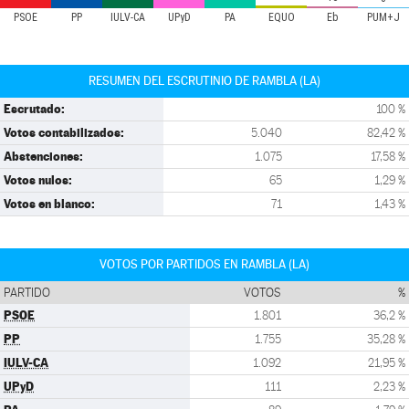
PSOE
PP
IULV-CA
UPyD
PA
EQUO
Eb
PUM+J
RESUMEN DEL ESCRUTINIO DE RAMBLA (LA)
Escrutado:
100 %
Votos contabilizados:
5.040
82,42 %
Abstenciones:
1.075
17,58 %
Votos nulos:
65
1,29 %
Votos en blanco:
71
1,43 %
VOTOS POR PARTIDOS EN RAMBLA (LA)
PARTIDO
VOTOS
%
PSOE
1.801
36,2 %
PP
1.755
35,28 %
IULV-CA
1.092
21,95 %
UPyD
111
2,23 %