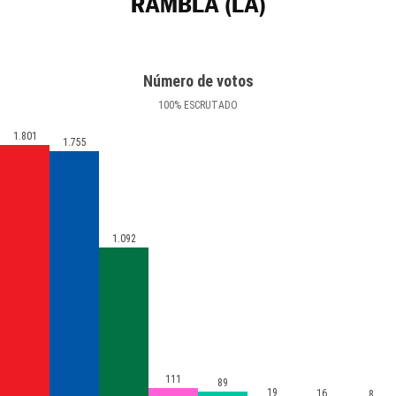
RAMBLA (LA)
Número de votos
100
%
ESCRUTADO
1.801
1.755
1.092
111
89
19
16
8