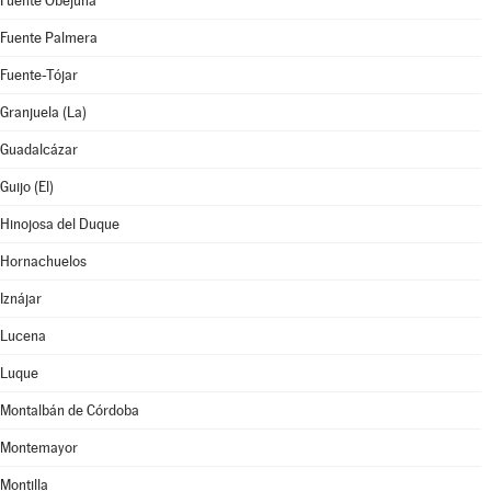
Fuente Obejuna
Fuente Palmera
Fuente-Tójar
Granjuela (La)
Guadalcázar
Guijo (El)
Hinojosa del Duque
Hornachuelos
Iznájar
Lucena
Luque
Montalbán de Córdoba
Montemayor
Montilla