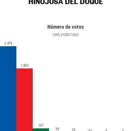
HINOJOSA DEL DUQUE
Número de votos
100
%
ESCRUTADO
2.479
1.853
157
56
33
13
5
3