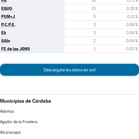
PA
33
0,71 %
EQUO
13
0,28 %
PUM+J
5
0,11 %
P.C.P.E.
3
0,06 %
Eb
3
0,06 %
SAIn
2
0,04 %
FE de las JONS
1
0,02 %
Descárgate los datos en xml
Municipios de Córdoba
Adamuz
Aguilar de la Frontera
Alcaracejos