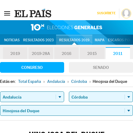
SUSCRÍBETE
10N | Eleccion
NOTICIAS
RESULTADOS 2023
RESULTADOS 2019
MAPA
ESCAÑOS POR 
2019
2019-28A
2016
2015
2011
CONGRESO
SENADO
Estás en:
Total España
»
Andalucía
»
Córdoba
»
Hinojosa del Duque