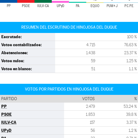
PP
PSOE
IULV-CA
UPyD
PA
EQUO
PUM+J
P.C.P.E.
RESUMEN DEL ESCRUTINIO DE HINOJOSA DEL DUQUE
Escrutado:
100 %
Votos contabilizados:
4.715
76,63 %
Abstenciones:
1.438
23,37 %
Votos nulos:
59
1,25 %
Votos en blanco:
51
1,1 %
VOTOS POR PARTIDOS EN HINOJOSA DEL DUQUE
PARTIDO
VOTOS
%
PP
2.479
53,24 %
PSOE
1.853
39,8 %
IULV-CA
157
3,37 %
UPyD
56
1,2 %