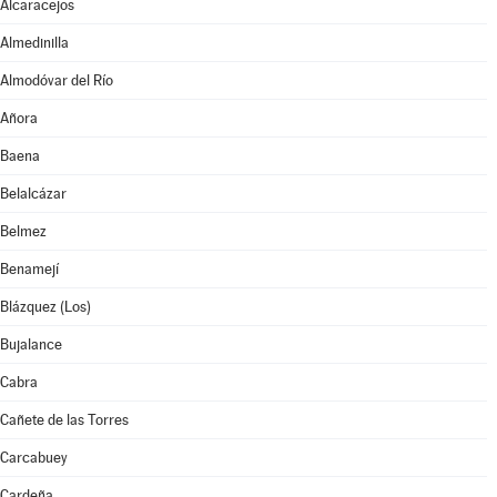
Alcaracejos
Almedinilla
Almodóvar del Río
Añora
Baena
Belalcázar
Belmez
Benamejí
Blázquez (Los)
Bujalance
Cabra
Cañete de las Torres
Carcabuey
Cardeña