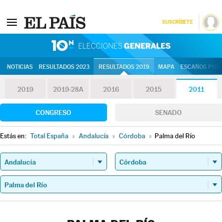
SUSCRÍBETE
10N | Eleccion
NOTICIAS
RESULTADOS 2023
RESULTADOS 2019
MAPA
ESCAÑOS POR 
2019
2019-28A
2016
2015
2011
CONGRESO
SENADO
Estás en:
Total España
»
Andalucía
»
Córdoba
»
Palma del Río