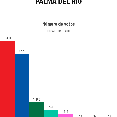
PALMA DEL RÍO
Número de votos
100
%
ESCRUTADO
5.458
4.571
1.196
668
348
56
14
13