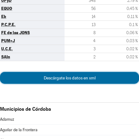
UPyD
348
2,79 %
EQUO
56
0,45 %
Eb
14
0,11 %
P.C.P.E.
13
0,1 %
FE de las JONS
8
0,06 %
PUM+J
4
0,03 %
U.C.E.
3
0,02 %
SAIn
2
0,02 %
Descárgate los datos en xml
Municipios de Córdoba
Adamuz
Aguilar de la Frontera