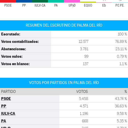
PSOE
PP
IULV-CA
PA
UPyD
EQUO
Eb
P.C.P.E.
RESUMEN DEL ESCRUTINIO DE PALMA DEL RÍO
Escrutado:
100 %
Votos contabilizados:
12.577
76,89 %
Abstenciones:
3.781
23,11 %
Votos nulos:
99
0,79 %
Votos en blanco:
137
1,1 %
VOTOS POR PARTIDOS EN PALMA DEL RÍO
PARTIDO
VOTOS
%
PSOE
5.458
43,74 %
PP
4.571
36,63 %
IULV-CA
1.196
9,58 %
PA
668
5,35 %