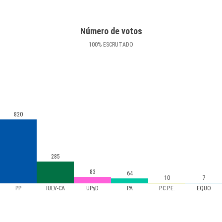
Número de votos
100
%
ESCRUTADO
820
285
83
64
10
7
PP
IULV-CA
UPyD
PA
P.C.P.E.
EQUO