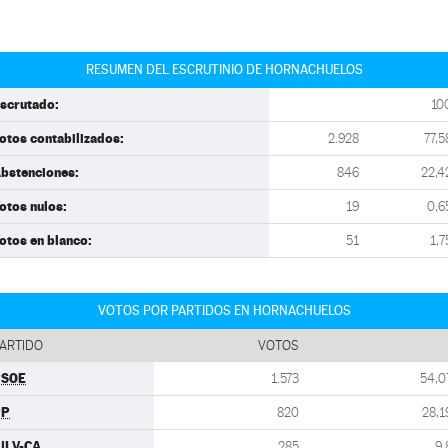
RESUMEN DEL ESCRUTINIO DE HORNACHUELOS
scrutado:
10
otos contabilizados:
2.928
77,5
bstenciones:
846
22,4
otos nulos:
19
0,6
otos en blanco:
51
1,7
VOTOS POR PARTIDOS EN HORNACHUELOS
ARTIDO
VOTOS
PSOE
1.573
54,0
PP
820
28,1
ULV-CA
285
9,