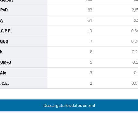
UPyD
83
2,8
PA
64
2,
.C.P.E.
10
0,3
EQUO
7
0,2
b
6
0,2
PUM+J
5
0,1
AIn
3
0,
.C.E.
2
0,0
Descárgate los datos en xml