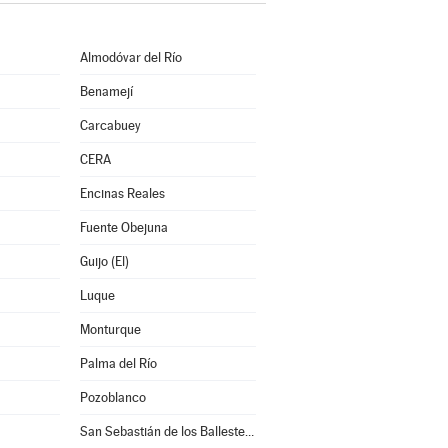
Almodóvar del Río
Benamejí
Carcabuey
CERA
Encinas Reales
Fuente Obejuna
Guijo (El)
Luque
Monturque
Palma del Río
Pozoblanco
San Sebastián de los Ballesteros