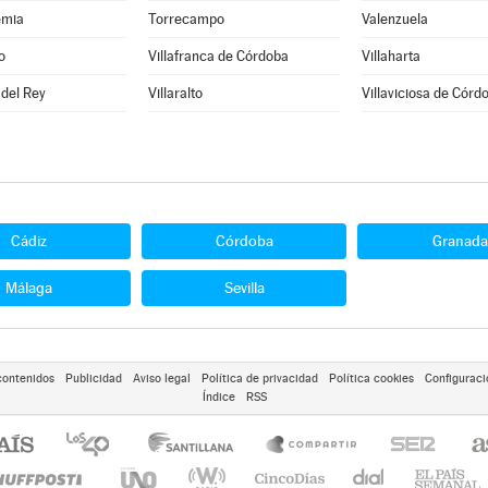
emia
Torrecampo
Valenzuela
o
Villafranca de Córdoba
Villaharta
 del Rey
Villaralto
Villaviciosa de Córd
Cádiz
Córdoba
Granada
Málaga
Sevilla
contenidos
Publicidad
Aviso legal
Política de privacidad
Política cookies
Configuraci
Índice
RSS