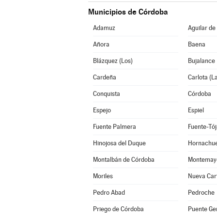
Municipios de Córdoba
Adamuz
Aguilar de
Añora
Baena
Blázquez (Los)
Bujalance
Cardeña
Carlota (L
Conquista
Córdoba
Espejo
Espiel
Fuente Palmera
Fuente-Tój
Hinojosa del Duque
Hornachue
Montalbán de Córdoba
Montemay
Moriles
Nueva Car
Pedro Abad
Pedroche
Priego de Córdoba
Puente Gen