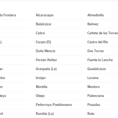
 la Frontera
Alcaracejos
Almedinilla
Belalcázar
Belmez
Cabra
Cañete de las Torres
a)
Carpio (El)
Castro del Río
Doña Mencía
Dos Torres
Fernán-Núñez
Fuente la Lancha
ar
Granjuela (La)
Guadalcázar
los
Iznájar
Lucena
or
Montilla
Montoro
teya
Obejo
Palenciana
Peñarroya-Pueblonuevo
Posadas
il
Rambla (La)
Rute