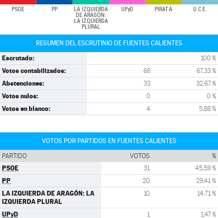
PSOE
PP
LA IZQUIERDA
UPyD
PIRATA
U.C.E.
DE ARAGÓN:
LA IZQUIERDA
PLURAL
RESUMEN DEL ESCRUTINIO DE FUENTES CALIENTES
Escrutado:
100 %
Votos contabilizados:
68
67,33 %
Abstenciones:
33
32,67 %
Votos nulos:
0
0 %
Votos en blanco:
4
5,88 %
VOTOS POR PARTIDOS EN FUENTES CALIENTES
PARTIDO
VOTOS
%
PSOE
31
45,59 %
PP
20
29,41 %
LA IZQUIERDA DE ARAGÓN: LA
10
14,71 %
IZQUIERDA PLURAL
UPyD
1
1,47 %