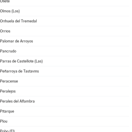
Oliete
Olmos (Los)
Orihuela del Tremedal
Orrios
Palomar de Arroyos
Pancrudo
Parras de Castellote (Las)
Peñarroya de Tastavins
Peracense
Peralejos
Perales del Alfambra
Pitarque
Plou
Pobo (El)