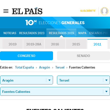
SUSCRÍBETE
10N | Eleccion
NOTICIAS
RESULTADOS 2023
RESULTADOS 2019
MAPA
ESCAÑOS POR 
2019
2019-28A
2016
2015
2011
CONGRESO
SENADO
Estás en:
Total España
»
Aragón
»
Teruel
»
Fuentes Calientes