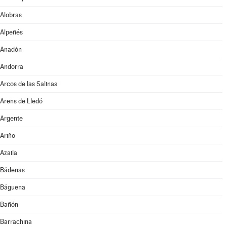
Alobras
Alpeñés
Anadón
Andorra
Arcos de las Salinas
Arens de Lledó
Argente
Ariño
Azaila
Bádenas
Báguena
Bañón
Barrachina