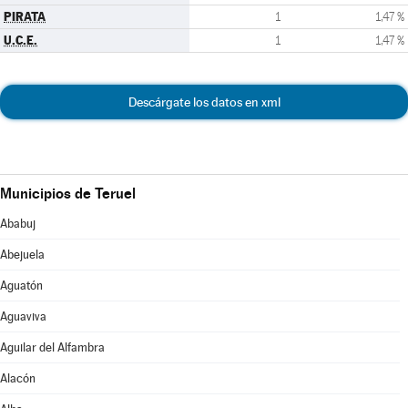
PIRATA
1
1,47 %
U.C.E.
1
1,47 %
Descárgate los datos en xml
Municipios de Teruel
Ababuj
Abejuela
Aguatón
Aguaviva
Aguilar del Alfambra
Alacón