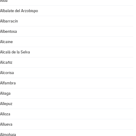
Alba
Albalate del Arzobispo
Albarracín
Albentosa
Alcaine
Alcalá de la Selva
Alcañiz
Alcorisa
Alfambra
Aliaga
Allepuz
Alloza
Allueva
Almohaja