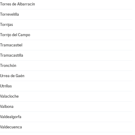
Torres de Albarracín
Torrevelilla
Torrijas
Torrijo del Campo
Tramacastiel
Tramacastilla
Tronchón
Urrea de Gaén
Utrillas
Valacloche
Valbona
Valdealgorfa
Valdecuenca