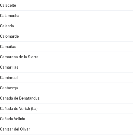
Calaceite
Calamocha
Calanda
Calomarde
Camañas
Camarena de la Sierra
Camarillas
Caminreal
Cantavieja
Cañada de Benatanduz
Cañada de Verich (La)
Cañada Vellida
Cañizar del Olivar