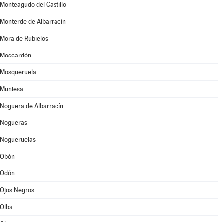
Monteagudo del Castillo
Monterde de Albarracín
Mora de Rubielos
Moscardón
Mosqueruela
Muniesa
Noguera de Albarracín
Nogueras
Nogueruelas
Obón
Odón
Ojos Negros
Olba