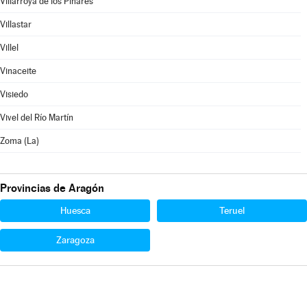
Villarroya de los Pinares
Villastar
Villel
Vinaceite
Visiedo
Vivel del Río Martín
Zoma (La)
Provincias de Aragón
Huesca
Teruel
Zaragoza