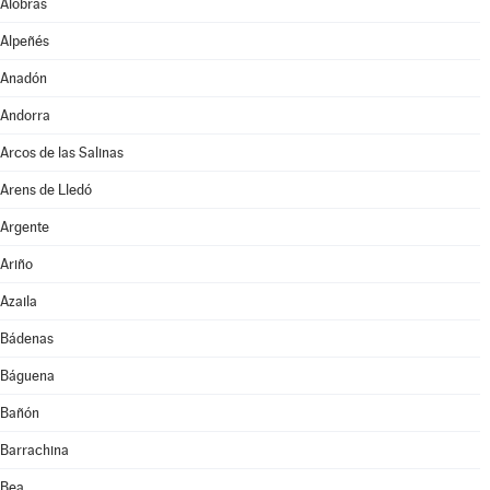
Alobras
Alpeñés
Anadón
Andorra
Arcos de las Salinas
Arens de Lledó
Argente
Ariño
Azaila
Bádenas
Báguena
Bañón
Barrachina
Bea