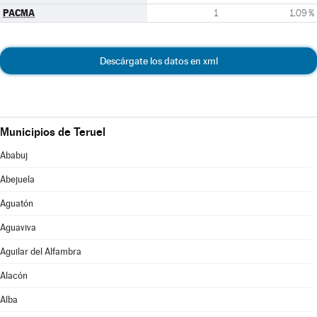
PACMA
1
1,09 %
Descárgate los datos en xml
Municipios de Teruel
Ababuj
Abejuela
Aguatón
Aguaviva
Aguilar del Alfambra
Alacón
Alba