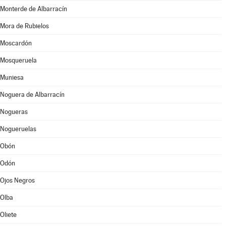
Monterde de Albarracín
Mora de Rubielos
Moscardón
Mosqueruela
Muniesa
Noguera de Albarracín
Nogueras
Nogueruelas
Obón
Odón
Ojos Negros
Olba
Oliete