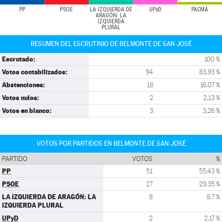
PP
PSOE
LA IZQUIERDA DE
UPyD
PACMA
ARAGÓN: LA
IZQUIERDA
PLURAL
RESUMEN DEL ESCRUTINIO DE BELMONTE DE SAN JOSÉ
Escrutado:
100 %
Votos contabilizados:
94
83,93 %
Abstenciones:
18
16,07 %
Votos nulos:
2
2,13 %
Votos en blanco:
3
3,26 %
VOTOS POR PARTIDOS EN BELMONTE DE SAN JOSÉ
PARTIDO
VOTOS
%
PP
51
55,43 %
PSOE
27
29,35 %
LA IZQUIERDA DE ARAGÓN: LA
8
8,7 %
IZQUIERDA PLURAL
UPyD
2
2,17 %