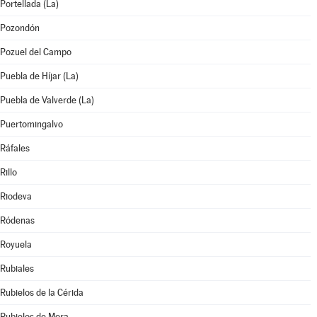
Portellada (La)
Pozondón
Pozuel del Campo
Puebla de Híjar (La)
Puebla de Valverde (La)
Puertomingalvo
Ráfales
Rillo
Riodeva
Ródenas
Royuela
Rubiales
Rubielos de la Cérida
Rubielos de Mora