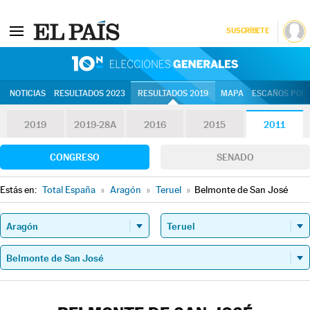
SUSCRÍBETE
10N | Eleccion
NOTICIAS
RESULTADOS 2023
RESULTADOS 2019
MAPA
ESCAÑOS POR 
2019
2019-28A
2016
2015
2011
CONGRESO
SENADO
Estás en:
Total España
»
Aragón
»
Teruel
»
Belmonte de San José