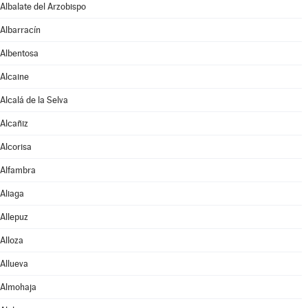
Albalate del Arzobispo
Albarracín
Albentosa
Alcaine
Alcalá de la Selva
Alcañiz
Alcorisa
Alfambra
Aliaga
Allepuz
Alloza
Allueva
Almohaja