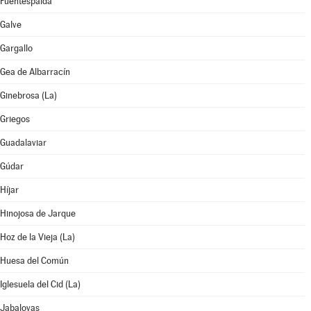
Fuentespalda
Galve
Gargallo
Gea de Albarracín
Ginebrosa (La)
Griegos
Guadalaviar
Gúdar
Híjar
Hinojosa de Jarque
Hoz de la Vieja (La)
Huesa del Común
Iglesuela del Cid (La)
Jabaloyas