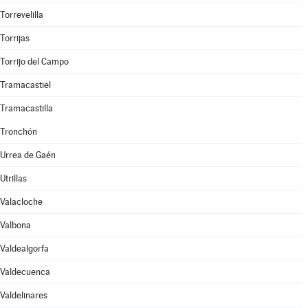
Torrevelilla
Torrijas
Torrijo del Campo
Tramacastiel
Tramacastilla
Tronchón
Urrea de Gaén
Utrillas
Valacloche
Valbona
Valdealgorfa
Valdecuenca
Valdelinares