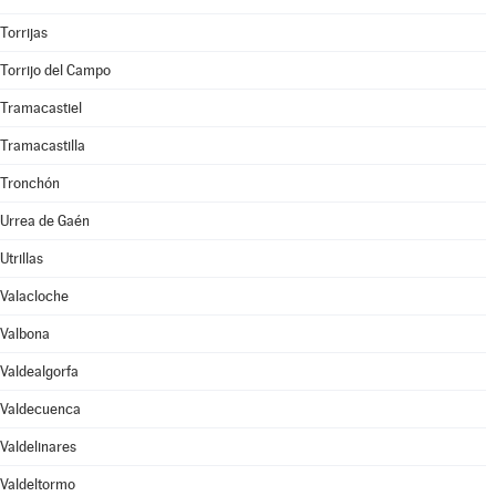
Torrijas
Torrijo del Campo
Tramacastiel
Tramacastilla
Tronchón
Urrea de Gaén
Utrillas
Valacloche
Valbona
Valdealgorfa
Valdecuenca
Valdelinares
Valdeltormo