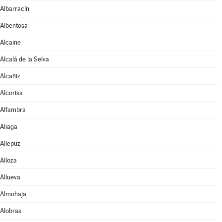
Albarracín
Albentosa
Alcaine
Alcalá de la Selva
Alcañiz
Alcorisa
Alfambra
Aliaga
Allepuz
Alloza
Allueva
Almohaja
Alobras