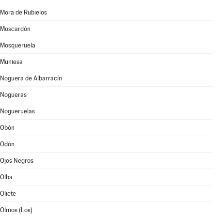
Mora de Rubielos
Moscardón
Mosqueruela
Muniesa
Noguera de Albarracín
Nogueras
Nogueruelas
Obón
Odón
Ojos Negros
Olba
Oliete
Olmos (Los)