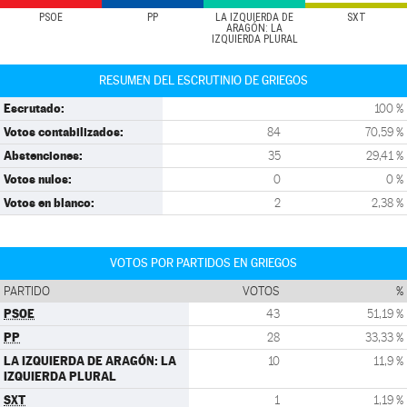
PSOE
PP
LA IZQUIERDA DE
SXT
ARAGÓN: LA
IZQUIERDA PLURAL
RESUMEN DEL ESCRUTINIO DE GRIEGOS
Escrutado:
100 %
Votos contabilizados:
84
70,59 %
Abstenciones:
35
29,41 %
Votos nulos:
0
0 %
Votos en blanco:
2
2,38 %
VOTOS POR PARTIDOS EN GRIEGOS
PARTIDO
VOTOS
%
PSOE
43
51,19 %
PP
28
33,33 %
LA IZQUIERDA DE ARAGÓN: LA
10
11,9 %
IZQUIERDA PLURAL
SXT
1
1,19 %