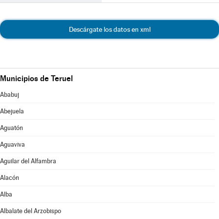
Descárgate los datos en xml
Municipios de Teruel
Ababuj
Abejuela
Aguatón
Aguaviva
Aguilar del Alfambra
Alacón
Alba
Albalate del Arzobispo