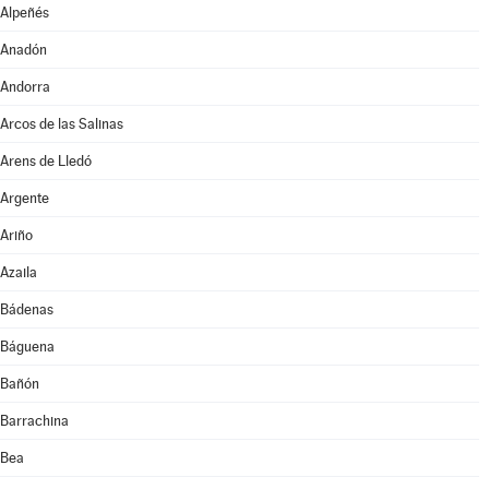
Alpeñés
Anadón
Andorra
Arcos de las Salinas
Arens de Lledó
Argente
Ariño
Azaila
Bádenas
Báguena
Bañón
Barrachina
Bea