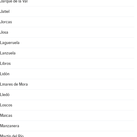
Jarque de la Val
Jatiel
Jorcas
Josa
Lagueruela
Lanzuela
Libros
Lidón
Linares de Mora
Lledó
Loscos
Maicas
Manzanera
Martín del Río