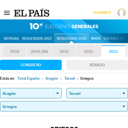
SUSCRÍBETE
10N | Eleccion
NOTICIAS
RESULTADOS 2023
RESULTADOS 2019
MAPA
ESCAÑOS POR 
2019
2019-28A
2016
2015
2011
CONGRESO
SENADO
Estás en:
Total España
»
Aragón
»
Teruel
»
Griegos