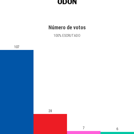
ODÓN
Número de votos
100
%
ESCRUTADO
107
28
7
6