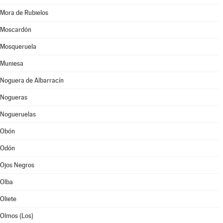
Mora de Rubielos
Moscardón
Mosqueruela
Muniesa
Noguera de Albarracín
Nogueras
Nogueruelas
Obón
Odón
Ojos Negros
Olba
Oliete
Olmos (Los)