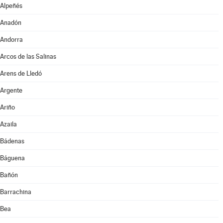
Alpeñés
Anadón
Andorra
Arcos de las Salinas
Arens de Lledó
Argente
Ariño
Azaila
Bádenas
Báguena
Bañón
Barrachina
Bea