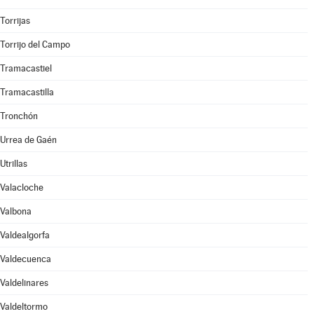
Torrijas
Torrijo del Campo
Tramacastiel
Tramacastilla
Tronchón
Urrea de Gaén
Utrillas
Valacloche
Valbona
Valdealgorfa
Valdecuenca
Valdelinares
Valdeltormo