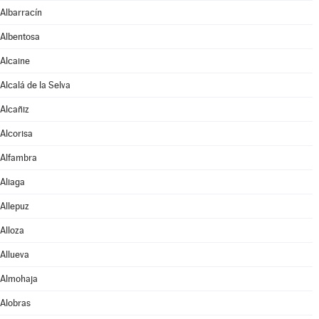
Albarracín
Albentosa
Alcaine
Alcalá de la Selva
Alcañiz
Alcorisa
Alfambra
Aliaga
Allepuz
Alloza
Allueva
Almohaja
Alobras