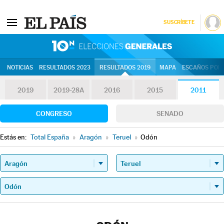
SUSCRÍBETE
10N | Eleccion
NOTICIAS
RESULTADOS 2023
RESULTADOS 2019
MAPA
ESCAÑOS POR 
2019
2019-28A
2016
2015
2011
CONGRESO
SENADO
Estás en:
Total España
»
Aragón
»
Teruel
»
Odón