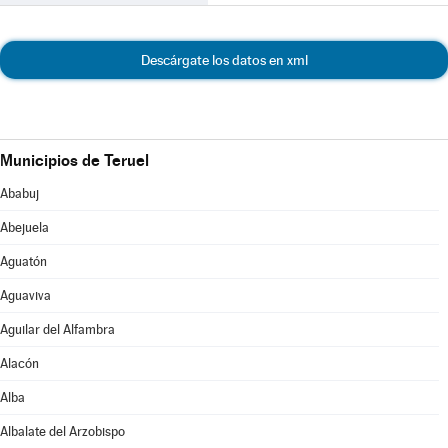
Descárgate los datos en xml
Municipios de Teruel
Ababuj
Abejuela
Aguatón
Aguaviva
Aguilar del Alfambra
Alacón
Alba
Albalate del Arzobispo