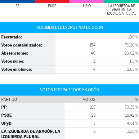
PP
PSOE
UPyD
LA IZQUIERDA DE
ARAGÓN: LA
IZQUIERDA PLURAL
RESUMEN DEL ESCRUTINIO DE ODÓN
Escrutado:
100 %
Votos contabilizados:
154
79,38 %
Abstenciones:
40
20,62 %
Votos nulos:
2
1,3 %
Votos en blanco:
4
2,63 %
VOTOS POR PARTIDOS EN ODÓN
PARTIDO
VOTOS
%
PP
107
70,39 %
PSOE
28
18,42 %
UPyD
7
4,61 %
LA IZQUIERDA DE ARAGÓN: LA
6
3,95 %
IZQUIERDA PLURAL