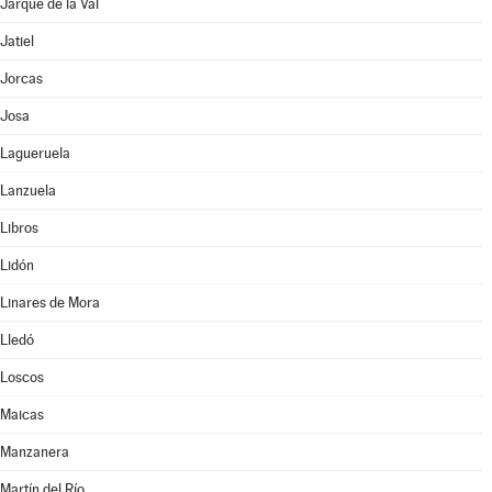
Jarque de la Val
Jatiel
Jorcas
Josa
Lagueruela
Lanzuela
Libros
Lidón
Linares de Mora
Lledó
Loscos
Maicas
Manzanera
Martín del Río