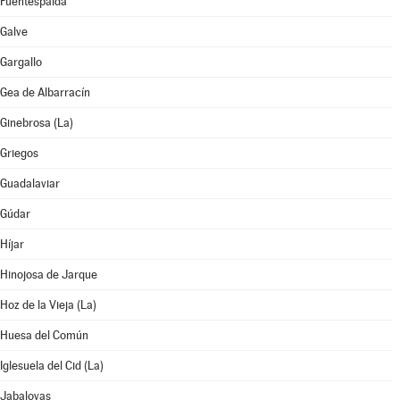
Fuentespalda
Galve
Gargallo
Gea de Albarracín
Ginebrosa (La)
Griegos
Guadalaviar
Gúdar
Híjar
Hinojosa de Jarque
Hoz de la Vieja (La)
Huesa del Común
Iglesuela del Cid (La)
Jabaloyas