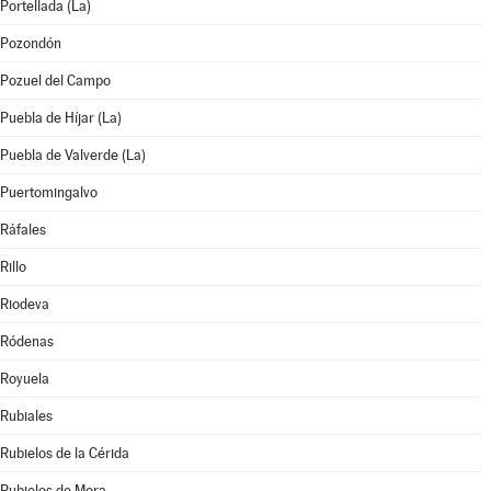
Portellada (La)
Pozondón
Pozuel del Campo
Puebla de Híjar (La)
Puebla de Valverde (La)
Puertomingalvo
Ráfales
Rillo
Riodeva
Ródenas
Royuela
Rubiales
Rubielos de la Cérida
Rubielos de Mora