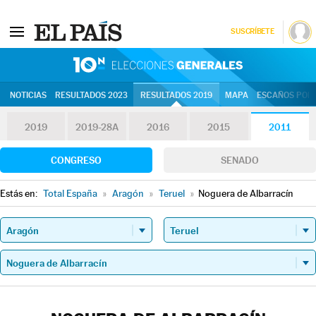
SUSCRÍBETE
10N | Eleccion
NOTICIAS
RESULTADOS 2023
RESULTADOS 2019
MAPA
ESCAÑOS POR 
2019
2019-28A
2016
2015
2011
CONGRESO
SENADO
Estás en:
Total España
»
Aragón
»
Teruel
»
Noguera de Albarracín