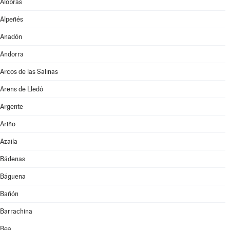
Alobras
Alpeñés
Anadón
Andorra
Arcos de las Salinas
Arens de Lledó
Argente
Ariño
Azaila
Bádenas
Báguena
Bañón
Barrachina
Bea