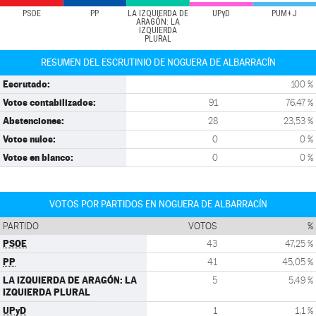
PSOE
PP
LA IZQUIERDA DE
UPyD
PUM+J
ARAGÓN: LA
IZQUIERDA
PLURAL
RESUMEN DEL ESCRUTINIO DE NOGUERA DE ALBARRACÍN
Escrutado:
100 %
Votos contabilizados:
91
76,47 %
Abstenciones:
28
23,53 %
Votos nulos:
0
0 %
Votos en blanco:
0
0 %
VOTOS POR PARTIDOS EN NOGUERA DE ALBARRACÍN
PARTIDO
VOTOS
%
PSOE
43
47,25 %
PP
41
45,05 %
LA IZQUIERDA DE ARAGÓN: LA
5
5,49 %
IZQUIERDA PLURAL
UPyD
1
1,1 %