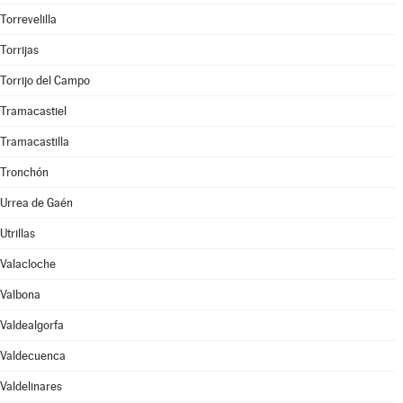
Torrevelilla
Torrijas
Torrijo del Campo
Tramacastiel
Tramacastilla
Tronchón
Urrea de Gaén
Utrillas
Valacloche
Valbona
Valdealgorfa
Valdecuenca
Valdelinares