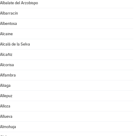
Albalate del Arzobispo
Albarracín
Albentosa
Alcaine
Alcalá de la Selva
Alcañiz
Alcorisa
Alfambra
Aliaga
Allepuz
Alloza
Allueva
Almohaja