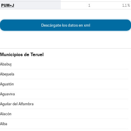
PUM+J
1
1,1 %
Descárgate los datos en xml
Municipios de Teruel
Ababuj
Abejuela
Aguatón
Aguaviva
Aguilar del Alfambra
Alacón
Alba