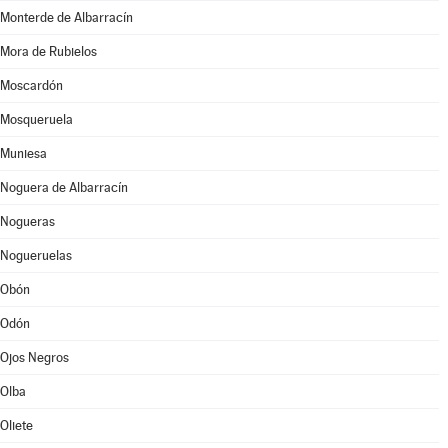
Monterde de Albarracín
Mora de Rubielos
Moscardón
Mosqueruela
Muniesa
Noguera de Albarracín
Nogueras
Nogueruelas
Obón
Odón
Ojos Negros
Olba
Oliete