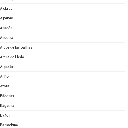
Alobras
Alpeñés
Anadón
Andorra
Arcos de las Salinas
Arens de Lledó
Argente
Ariño
Azaila
Bádenas
Báguena
Bañón
Barrachina