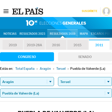
SUSCRÍBETE
10N | Eleccion
NOTICIAS
RESULTADOS 2023
RESULTADOS 2019
MAPA
ESCAÑOS POR 
2019
2019-28A
2016
2015
2011
CONGRESO
SENADO
Estás en:
Total España
»
Aragón
»
Teruel
»
Puebla de Valverde (La)