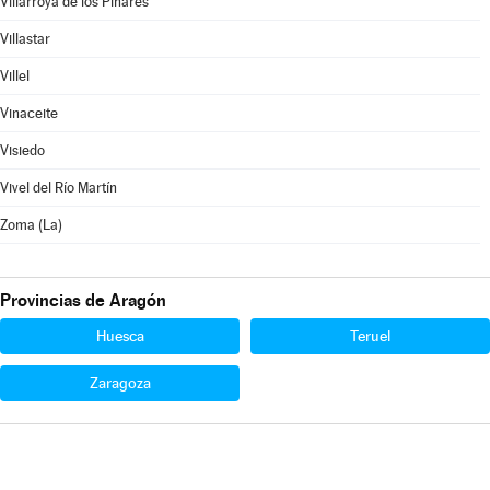
Villarroya de los Pinares
Villastar
Villel
Vinaceite
Visiedo
Vivel del Río Martín
Zoma (La)
Provincias de Aragón
Huesca
Teruel
Zaragoza