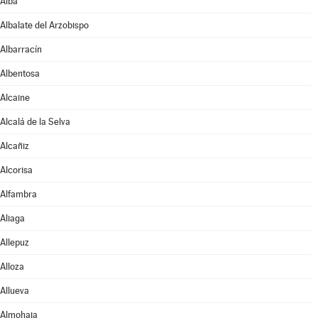
Alba
Albalate del Arzobispo
Albarracín
Albentosa
Alcaine
Alcalá de la Selva
Alcañiz
Alcorisa
Alfambra
Aliaga
Allepuz
Alloza
Allueva
Almohaja