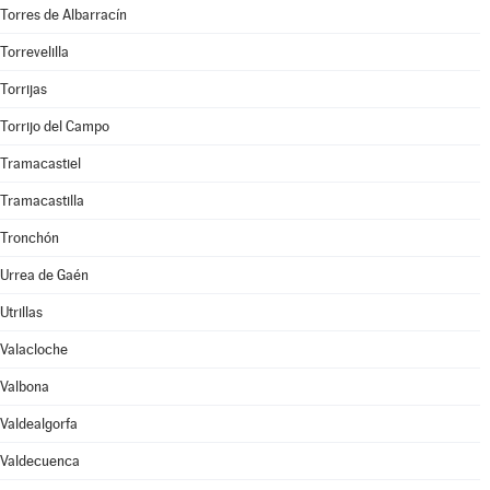
Torres de Albarracín
Torrevelilla
Torrijas
Torrijo del Campo
Tramacastiel
Tramacastilla
Tronchón
Urrea de Gaén
Utrillas
Valacloche
Valbona
Valdealgorfa
Valdecuenca