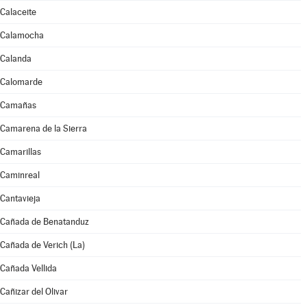
Calaceite
Calamocha
Calanda
Calomarde
Camañas
Camarena de la Sierra
Camarillas
Caminreal
Cantavieja
Cañada de Benatanduz
Cañada de Verich (La)
Cañada Vellida
Cañizar del Olivar