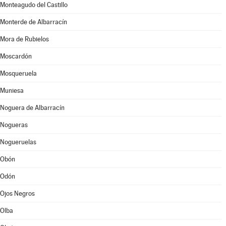
Monteagudo del Castillo
Monterde de Albarracín
Mora de Rubielos
Moscardón
Mosqueruela
Muniesa
Noguera de Albarracín
Nogueras
Nogueruelas
Obón
Odón
Ojos Negros
Olba