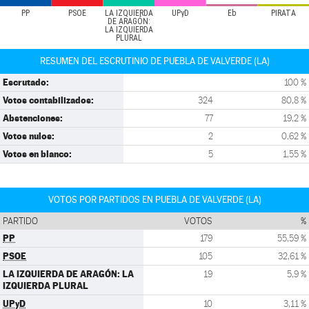
PP
PSOE
LA IZQUIERDA
UPyD
Eb
PIRATA
DE ARAGÓN:
LA IZQUIERDA
PLURAL
RESUMEN DEL ESCRUTINIO DE PUEBLA DE VALVERDE (LA)
Escrutado:
100 %
Votos contabilizados:
324
80,8 %
Abstenciones:
77
19,2 %
Votos nulos:
2
0,62 %
Votos en blanco:
5
1,55 %
VOTOS POR PARTIDOS EN PUEBLA DE VALVERDE (LA)
PARTIDO
VOTOS
%
PP
179
55,59 %
PSOE
105
32,61 %
LA IZQUIERDA DE ARAGÓN: LA
19
5,9 %
IZQUIERDA PLURAL
UPyD
10
3,11 %