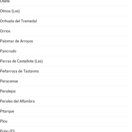
Oliete
Olmos (Los)
Orihuela del Tremedal
Orrios
Palomar de Arroyos
Pancrudo
Parras de Castellote (Las)
Peñarroya de Tastavins
Peracense
Peralejos
Perales del Alfambra
Pitarque
Plou
Pobo (El)