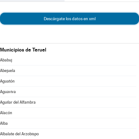
Descárgate los datos en xml
Municipios de Teruel
Ababuj
Abejuela
Aguatón
Aguaviva
Aguilar del Alfambra
Alacón
Alba
Albalate del Arzobispo