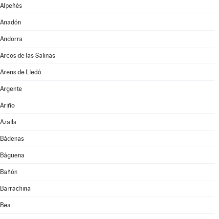
Alpeñés
Anadón
Andorra
Arcos de las Salinas
Arens de Lledó
Argente
Ariño
Azaila
Bádenas
Báguena
Bañón
Barrachina
Bea