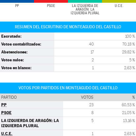
PP
PSOE
LA IZQUIERDA DE
U.C.E.
ARAGÓN: LA
IZQUIERDA PLURAL
RESUMEN DEL ESCRUTINIO DE MONTEAGUDO DEL CASTILLO
Escrutado:
100 %
Votos contabilizados:
40
70,18 %
Abstenciones:
17
29,82 %
Votos nulos:
2
5 %
Votos en blanco:
1
2,63 %
VOTOS POR PARTIDOS EN MONTEAGUDO DEL CASTILLO
PARTIDO
VOTOS
%
PP
23
60,53 %
PSOE
8
21,05 %
LA IZQUIERDA DE ARAGÓN: LA
5
13,16 %
IZQUIERDA PLURAL
U.C.E.
1
2,63 %