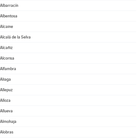
Albarracín
Albentosa
Alcaine
Alcalá de la Selva
Alcañiz
Alcorisa
Alfambra
Aliaga
Allepuz
Alloza
Allueva
Almohaja
Alobras