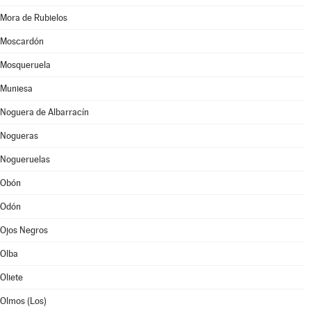
Mora de Rubielos
Moscardón
Mosqueruela
Muniesa
Noguera de Albarracín
Nogueras
Nogueruelas
Obón
Odón
Ojos Negros
Olba
Oliete
Olmos (Los)