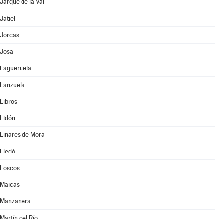
Jarque de la Val
Jatiel
Jorcas
Josa
Lagueruela
Lanzuela
Libros
Lidón
Linares de Mora
Lledó
Loscos
Maicas
Manzanera
Martín del Río