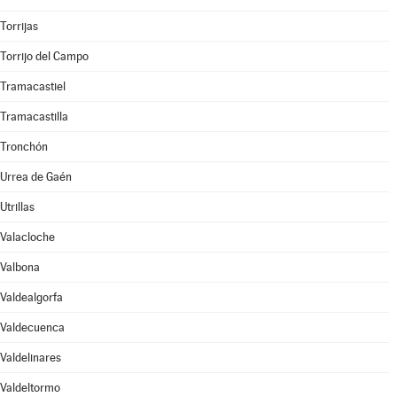
Torrijas
Torrijo del Campo
Tramacastiel
Tramacastilla
Tronchón
Urrea de Gaén
Utrillas
Valacloche
Valbona
Valdealgorfa
Valdecuenca
Valdelinares
Valdeltormo