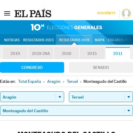
SUSCRÍBETE
10N | Eleccion
NOTICIAS
RESULTADOS 2023
RESULTADOS 2019
MAPA
ESCAÑOS POR 
2019
2019-28A
2016
2015
2011
CONGRESO
SENADO
Estás en:
Total España
»
Aragón
»
Teruel
»
Monteagudo del Castillo