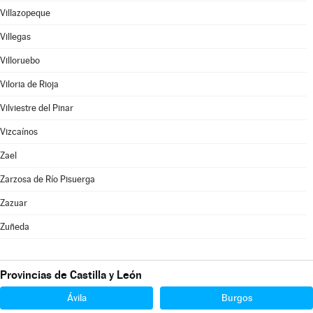
Villazopeque
Villegas
Villoruebo
Viloria de Rioja
Vilviestre del Pinar
Vizcaínos
Zael
Zarzosa de Río Pisuerga
Zazuar
Zuñeda
Provincias de Castilla y León
Ávila
Burgos