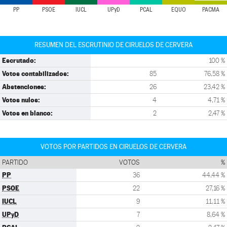
PP
PSOE
IUCL
UPyD
PCAL
EQUO
PACMA
RESUMEN DEL ESCRUTINIO DE CIRUELOS DE CERVERA
Escrutado:
100 %
Votos contabilizados:
85
76,58 %
Abstenciones:
26
23,42 %
Votos nulos:
4
4,71 %
Votos en blanco:
2
2,47 %
VOTOS POR PARTIDOS EN CIRUELOS DE CERVERA
PARTIDO
VOTOS
%
PP
36
44,44 %
PSOE
22
27,16 %
IUCL
9
11,11 %
UPyD
7
8,64 %