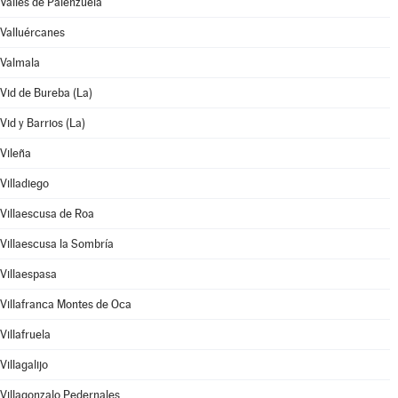
Valles de Palenzuela
Valluércanes
Valmala
Vid de Bureba (La)
Vid y Barrios (La)
Vileña
Villadiego
Villaescusa de Roa
Villaescusa la Sombría
Villaespasa
Villafranca Montes de Oca
Villafruela
Villagalijo
Villagonzalo Pedernales