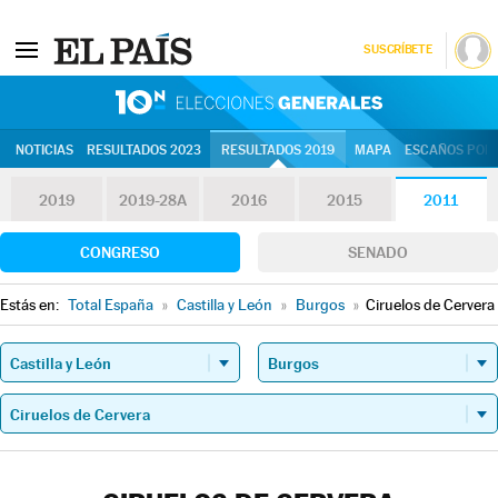
SUSCRÍBETE
10N | Eleccion
NOTICIAS
RESULTADOS 2023
RESULTADOS 2019
MAPA
ESCAÑOS POR 
2019
2019-28A
2016
2015
2011
CONGRESO
SENADO
Estás en:
Total España
»
Castilla y León
»
Burgos
»
Ciruelos de Cervera