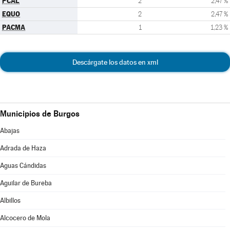
PCAL
2
2,47 %
EQUO
2
2,47 %
PACMA
1
1,23 %
Descárgate los datos en xml
Municipios de Burgos
Abajas
Adrada de Haza
Aguas Cándidas
Aguilar de Bureba
Albillos
Alcocero de Mola